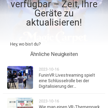
verfügbar – Zeit, Ihre
TOUR
Geräte zu
QUALITÄTSKONTROLLE
aktualisieren!
KONTAKTIERE
UNS
Hey, wo bist du?
Ähnliche Neuigkeiten
NACHRICHTEN
2023-10-16
FÄLLE
FuninVR Livestreaming spielt
eine Schlüsselrolle bei der
Digitalisierung der
SITEMAP
Kantonmesse
2023-10-16
PRIVACY
Wie man einen VR-Themenpark