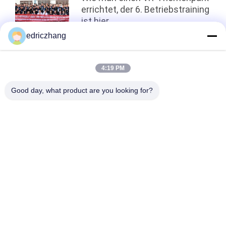
POLICY
errichtet, der 6. Betriebstraining
ist hier
edriczhang
oben
4:19 PM
Good day, what product are you looking for?
Beliebte Kategorien
Alle
VR-
Simulator 9D VR
Bewegungssimulator
Vr-Schießen-
VR -Rennsimulator
Simulator
VR Flight Simulator
VR-Sportsimulator