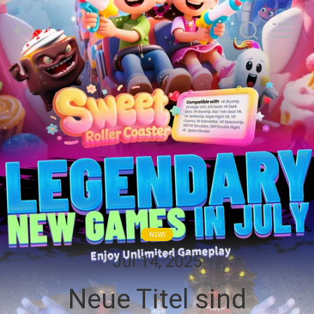
2026
Zhuoyuan
Co.,Ltd.
All
Rights
Reserved.
HEIM
PRODUKTE
VR
SHOW
ÜBER
NEWS
UNS
Jul 14, 2025
Neue Titel sind
FABRIK-