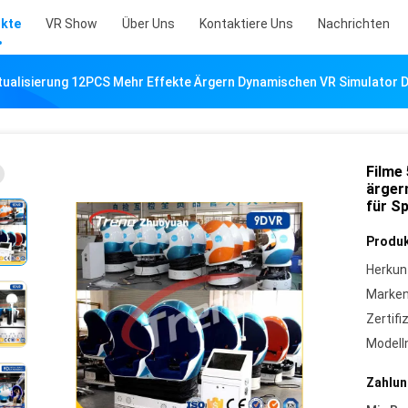
kte
VR Show
Über Uns
Kontaktiere Uns
Nachrichten
ktualisierung 12PCS Mehr Effekte Ärgern Dynamischen VR Simulator 
Filme
ärger
für Sp
Produk
Herkun
Marke
Zertifi
Model
Zahlun