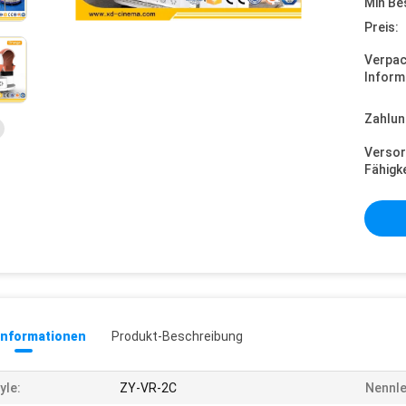
Min Be
Preis:
Verpa
Inform
Zahlun
Versor
Fähigke
informationen
Produkt-Beschreibung
yle:
ZY-VR-2C
Nennle