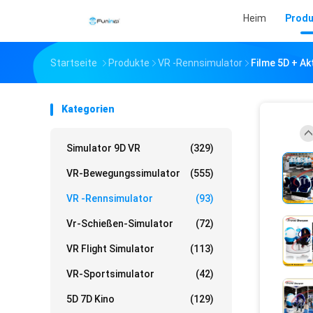
Heim
Produ
Startseite
Produkte
VR -Rennsimulator
Filme 5D + A
Kategorien
Simulator 9D VR
(329)
VR-Bewegungssimulator
(555)
VR -Rennsimulator
(93)
Vr-Schießen-Simulator
(72)
VR Flight Simulator
(113)
VR-Sportsimulator
(42)
5D 7D Kino
(129)