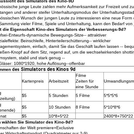
ussicht des Simulators des Kino-9D
nössische junge Leute zahlen mehr Aufmerksamkeit zur Freizeit und zur 
tangen und anderer steifer Unterhaltungsmodus der Unterhaltungsstadt 
nössischen Wunsch der jungen Leute zu interessieren eine neue Form de
e Sammlung vieler Filme, Spiele und Unterhaltung, kann den Bedarf von j
t die Eigenschaft Kino-des Simulators der Verbesserungs-9d?
fsei-Entwurfs-dynamische Bewegungs-Sitze-- attraktiver
ialeffekte: Beinschleife, Hinterteilerschütterung-- wirklicher
gementsystem, einfach, damit Sie das Geschäft laufen lassen -- beq
eßen-Knopf auf dem Sitz, regend auf, um die wechselwirkenden shotti
msystem, stabil und stark genug --
läser: 1080*1920, hohe Auflösung--offenbar
Simulators des Kinos 9d
ommen
des
Filme
Kartenpreis
Arbeitszeit
Zeiten für
Umwandlungsm
eine Stunde
g
$5
5 Stunden
5 Filme
5*5*5*6
zeitung)
g
$5
10 Stunden
8 Filme
5*10*8*6
enende)
nat
$5
10*8+5*22
2400*8+750*22
 wählen Sie Simulator des Kino-9d?
nschaften der Welt premiere+Exclusive
iner Wirtschaftsstandort (Quadratmeter nur 2-9)