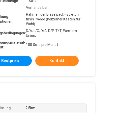
stellmenge:
1 Satz
Verhandelbar
Rahmen der Blase pack+stretch
ckung
films+wood (hölzerner Kasten für
ationen:
Wahl)
D/A, L/C, D/A, D/P, T/T, Western
gsbedingungen:
Union,
gungsmaterial-
100 Sets pro Monat
it:
Bestpreis
Kontakt
istung:
2.5kw