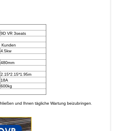
9D VR 3seats
es Kunden
4.5kw
480mm
2.15*2.15*1.95m
18A
600kg
chließen und Ihnen tägliche Wartung beizubringen.