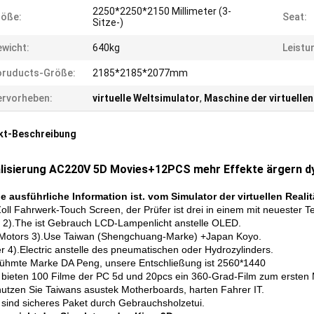
2250*2250*2150 Millimeter (3-
röße:
Seat:
Sitze-)
wicht:
640kg
Leistu
oruducts-Größe:
2185*2185*2077mm
rvorheben:
virtuelle Weltsimulator
,
Maschine der virtuellen
kt-Beschreibung
lisierung AC220V 5D Movies+12PCS mehr Effekte ärgern d
e ausführliche Information ist. vom Simulator der virtuellen Reali
Zoll Fahrwerk-Touch Screen, der Prüfer ist drei in einem mit neuester T
 2).The ist Gebrauch LCD-Lampenlicht anstelle OLED.
Motors 3).Use Taiwan (Shengchuang-Marke) +Japan Koyo.
er 4).Electric anstelle des pneumatischen oder Hydrozylinders.
rühmte Marke DA Peng, unsere Entschließung ist 2560*1440
r bieten 100 Filme der PC 5d und 20pcs ein 360-Grad-Film zum ersten 
nutzen Sie Taiwans asustek Motherboards, harten Fahrer IT.
r sind sicheres Paket durch Gebrauchsholzetui.