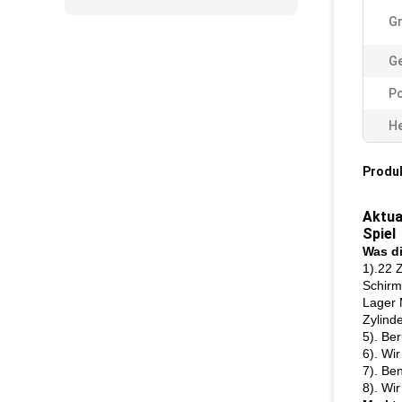
G
Ge
P
He
Produ
Aktua
Spiel
Was di
1).22 
Schirm
Lager 
Zylind
5). Be
6). Wi
7). Be
8). Wi