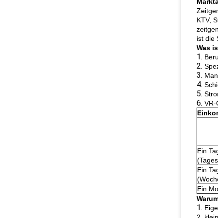
Markta
Zeitge
KTV, S
zeitge
ist di
Was is
1.
Beru
2.
Spez
3.
Mana
4.
Schi
5.
Stro
6.
VR-G
Eink
Ein Ta
(Tages
Ein Ta
(Woch
Ein Mo
Warum
1.
Eige
2. kle