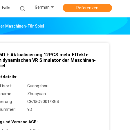
German
Fälle
Referenzen
Der Maschinen-Für Spiel
 5D + Aktualisierung 12PCS mehr Effekte
n dynamischen VR Simulator der Maschinen-
iel
tdetails:
ftsort:
Guangzhou
nname:
Zhuoyuan
zierung:
CE/ISO9001/SGS
lnummer:
9D
g und Versand AGB: