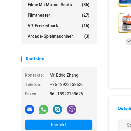
Filme Mit Motion Seats
(86)
Filmtheater
(27)
VR-Freizeitpark
(16)
Arcade-Spielmaschinen
(3)
Kontakte
Kontakte:
Mr. Edric Zhang
Telefon:
+86 18922138625
Faxen:
86--18922138625
Detail
Kontakt
St