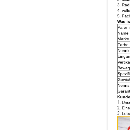
3. Radi
4. vol
5. Fac
Was is
Param
Name
Marke
Farbe
Nennle
Einga
Vertik
Beweg
Spezif
Gewic
Nenns
Garant
Kunde
1.
Unse
2.
Eine
3.
Lebe