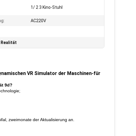
1/ 2 3 Kino-Stuhl
ng:
AC220V
 Realität
ynamischen VR Simulator der Maschinen-für
tät 9d?
echnologie;
Mal, zweimonate der Aktualisierung an.