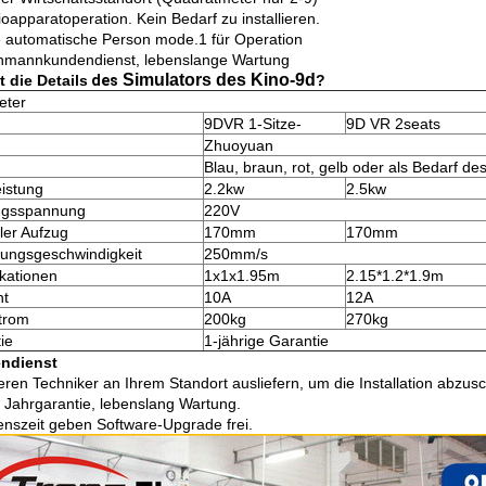
oapparatoperation. Kein Bedarf zu installieren.
le automatische Person mode.1 für Operation
hmannkundendienst, lebenslange Wartung
Simulators des Kino-9d
t die Details
des
?
eter
9DVR 1-Sitze-
9D VR 2seats
Zhuoyuan
Blau, braun, rot, gelb oder als Bedarf d
istung
2.2kw
2.5kw
ngsspannung
220V
aler Aufzug
170mm
170mm
ungsgeschwindigkeit
250mm/s
ikationen
1x1x1.95m
2.15*1.2*1.9m
ht
10A
12A
trom
200kg
270kg
ie
1-jährige Garantie
ndienst
ren Techniker an Ihrem Standort ausliefern, um die Installation abzus
 Jahrgarantie, lebenslang Wartung.
nszeit geben Software-Upgrade frei.