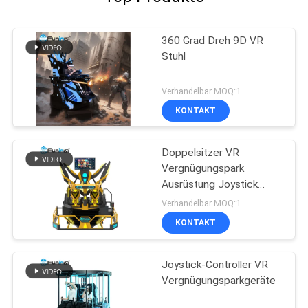
360 Grad Dreh 9D VR
Stuhl
Verhandelbar MOQ:1
KONTAKT
Doppelsitzer VR
Vergnügungspark
Ausrüstung Joystick
betrieben
Verhandelbar MOQ:1
KONTAKT
Joystick-Controller VR
Vergnügungsparkgeräte