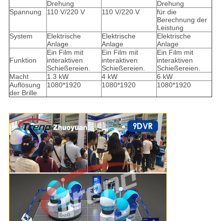
Drehung
Drehung
Spannung
110 V/220 V
110 V/220 V
für die
Berechnung der
Leistung
System
Elektrische
Elektrische
Elektrische
Anlage
Anlage
Anlage
Ein Film mit
Ein Film mit
Ein Film mit
Funktion
interaktiven
interaktiven
interaktiven
Schießereien.
Schießereien.
Schießereien.
Macht
1.3 kW
4 kW
6 kW
Auflösung
1080*1920
1080*1920
1080*1920
der Brille