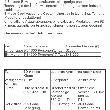
4 Bessere Bewegungsstrukturen, einzigartige patentierte
Technologie der Kurbelwellenstruktur in der gesamten Industrie,
stabiler laufen!
5 Mode-Cool-Aussehen, Gesamt-Upgrade in Licht, Sitz, Ton und
Modellierungsplattform!
6 monatliche Aktualisierungen, eine exklusive Produktion von 9D-
Filmen, garantieren Franchisenehmern einen stetigen Gewinn!
Gewinnmodus für
9D-Action-Kinos
Zeit
Gewinnanalyse
Gesamter Gewinn (($)
Eines Tages
5 $* 300 Personen*1 Tag
$1500
Ein Monat
5 $* 300 Personen* 7 Tage
$45.000
Typ
9D-Action-
9D-Action-Kinos
9D-Action-Kinos
Kinos
Verfügbarer
1 Sitz
2 Sitzplätze
3 Sitzplätze
Sitzplatz
Filme
Urheberrecht 9D
Urheberrecht 9D
Öffentliche
360-Grad-Film
vollständige
Version 9D-Filme
Ansicht
und 5D
360-Grad-Film
Filme
Der Antrag
360 Grad
360°-Bewegung
360-Grad-
Bewegung,
Bewegung mit