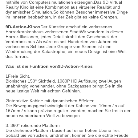
mithilfe von Computersimulationen erzeugen.Das 9D Virtual
Reality Kino ist eine Kombination aus virtueller Realität und
dynamischer Simulation.So können Besucher immersive Dinge
im Inneren beobachten, in der Zeit gibt es keine Grenzen.
9D-Action-Kinos
Der Künstler erschuf ein verlassenes
Horrorkrankenhaus.verlassenen StadtWir wandern in diesen
Horror-Illusionen, jedes Detail strahlt den Geschmack der
Verderbnis aus.Als wäre es seit Hunderten von Jahren ein
verlassenes Schloss.Jede Gruppe von Szenen ist eine
Wiederholung der Katastrophe, ein neues Design ist eine Welt
des Terrors.
Was ist die Funktion von
9D-Action-Kinos
1Freie Sicht.
Bionisches 150° Sichtfeld, 1080P HD Auflösung zwei Augen
unabhängig voneinander, ohne Sackgassen bringt Sie in die
neue lustige Welt mit echten Gefühlen.
2Interaktive Kabine mit dynamischen Effekten.
Die Bewegungsgeschwindigkeit der Kabine von 10mm / s auf
167mm / s kann präzise reguliert werden, machen Sie frei in der
neuen wunderbaren Welt zu bewegen.
3. 360° rotierende Plattform
Die drehende Plattform basiert auf einer hohen Ebene frei.
Sobald Sie vorrücken, umdrehen, können Sie die echte Freude