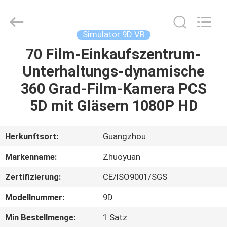
2026
Zhuoyuan
Co.,Ltd.
All
Rights
Simulator 9D VR
Reserved.
70 Film-Einkaufszentrum-
HEIM
Unterhaltungs-dynamische
PRODUKTE
360 Grad-Film-Kamera PCS
5D mit Gläsern 1080P HD
VR
SHOW
Herkunftsort:
Guangzhou
Markenname:
Zhuoyuan
ÜBER
Zertifizierung:
CE/ISO9001/SGS
UNS
Modellnummer:
9D
FABRIK-
Min Bestellmenge:
1 Satz