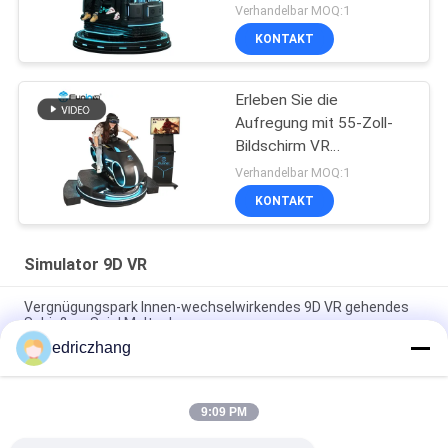
Verhandelbar MOQ:1
KONTAKT
Erleben Sie die
Aufregung mit 55-Zoll-
Bildschirm VR
Vergnügungspark
Verhandelbar MOQ:1
Ausrüstung
KONTAKT
Simulator 9D VR
Vergnügungspark Innen-wechselwirkendes 9D VR gehendes
Schießen-Spiel Multuplayer
edriczhang
Simulator-Spiel-Maschine VR-Simulator-Innen-9D VR mit 6
Simulator der Sitz 9d
9:09 PM
Wechselwirkendes Kino virtuellen Realität Arcade Game
Machine Vrs E der Weltraumspaziergang-9d