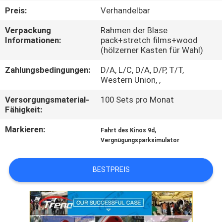
TOUR
Preis:
Verhandelbar
Verpackung
Rahmen der Blase
QUALITÄTSKONTROLLE
Informationen:
pack+stretch films+wood
(hölzerner Kasten für Wahl)
KONTAKTIERE
Zahlungsbedingungen:
D/A, L/C, D/A, D/P, T/T,
Western Union, ,
UNS
Versorgungsmaterial-
100 Sets pro Monat
Fähigkeit:
NACHRICHTEN
Markieren:
,
Fahrt des Kinos 9d
Vergnügungsparksimulator
FÄLLE
BESTPREIS
SITEMAP
PRIVACY