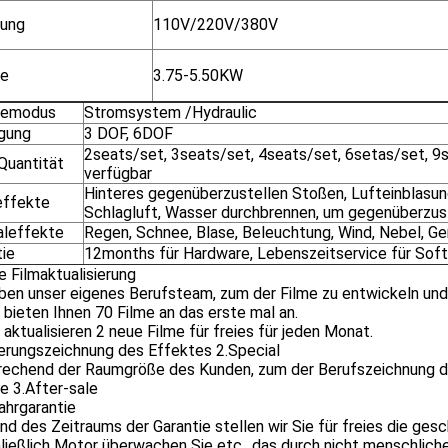
ung
110V/220V/380V
ie
3.75-5.50KW
iemodus
Stromsystem /Hydraulic
gung
3 DOF, 6DOF
2seats/set, 3seats/set, 4seats/set, 6setas/set, 9s
Quantität
verfügbar
Hinteres gegenüberzustellen Stoßen, Lufteinblasung
effekte
Schlagluft, Wasser durchbrennen, um gegenüberzust
aleffekte
Regen, Schnee, Blase, Beleuchtung, Wind, Nebel, Ge
tie
12months für Hardware, Lebenszeitservice für Sof
ie Filmaktualisierung
ben unser eigenes Berufsteam, zum der Filme zu entwickeln und z
r bieten Ihnen 70 Filme an das erste mal an.
r aktualisieren 2 neue Filme für freies für jeden Monat.
ierungszeichnung des Effektes 2.Special
rechend der Raumgröße des Kunden, zum der Berufszeichnung d
e 3.After-sale
ahrgarantie
d des Zeitraums der Garantie stellen wir Sie für freies die g
ließlich Motor überwachen Sie etc., das durch nicht menschliche