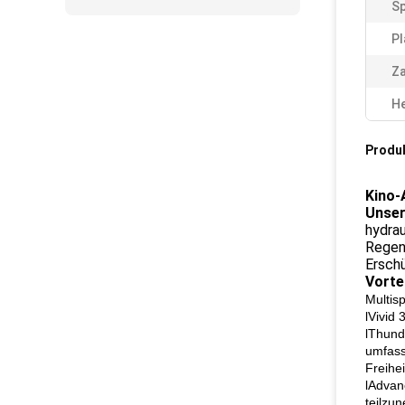
S
Pl
Za
He
Produ
Kino-
Unser
hydrau
Regens
Erschü
Vorte
Multis
lVivid 
lThund
umfass
Freihe
lAdvan
teilzu