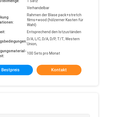
stellmenge:
1 Satz
Verhandelbar
Rahmen der Blase pack+stretch
ckung
films+wood (hölzerner Kasten für
ationen:
Wahl)
eit:
Entsprechend den Istzuständen
D/A, L/C, D/A, D/P, T/T, Western
gsbedingungen:
Union,
gungsmaterial-
100 Sets pro Monat
it:
Bestpreis
Kontakt