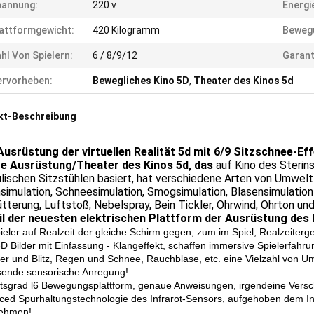
pannung:
220 v
Energ
attformgewicht:
420 Kilogramm
Beweg
hl Von Spielern:
6 / 8/9/12
Garant
rvorheben:
Bewegliches Kino 5D
,
Theater des Kinos 5d
kt-Beschreibung
Ausrüstung der virtuellen Realität 5d mit 6/9 Sitzschnee-Ef
e Ausrüstung/Theater des Kinos 5d, das
auf Kino des Steri
lischen Sitzstühlen basiert, hat verschiedene Arten von Umweltfo
imulation, Schneesimulation, Smogsimulation, Blasensimulation
tterung, Luftstoß, Nebelspray, Bein Tickler, Ohrwind, Ohrton und
il der neuesten elektrischen Plattform der Ausrüstung des 
pieler auf Realzeit der gleiche Schirm gegen, zum im Spiel, Realzeiter
3D Bilder mit Einfassung - Klangeffekt, schaffen immersive Spielerfahru
er und Blitz, Regen und Schnee, Rauchblase, etc. eine Vielzahl von Um
ende sensorische Anregung!
itsgrad l6 Bewegungsplattform, genaue Anweisungen, irgendeine Versc
ced Spurhaltungstechnologie des Infrarot-Sensors, aufgehoben dem I
nehmen!