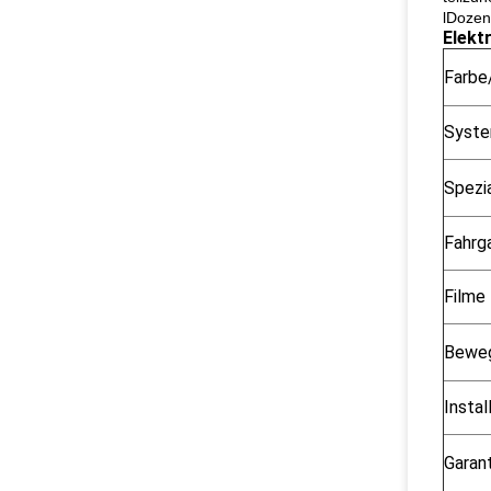
lDozen
Elekt
Farbe
Syst
Spezi
Fahrg
Filme
Beweg
Instal
Garan