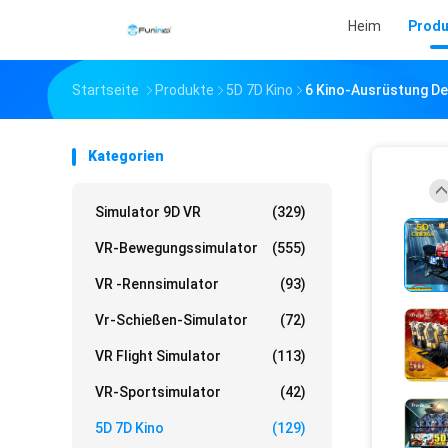
Heim
Produ
Startseite
Produkte
5D 7D Kino
6 Kino-Ausrüstung De
Kategorien
Simulator 9D VR
(329)
VR-Bewegungssimulator
(555)
VR -Rennsimulator
(93)
Vr-Schießen-Simulator
(72)
VR Flight Simulator
(113)
VR-Sportsimulator
(42)
5D 7D Kino
(129)