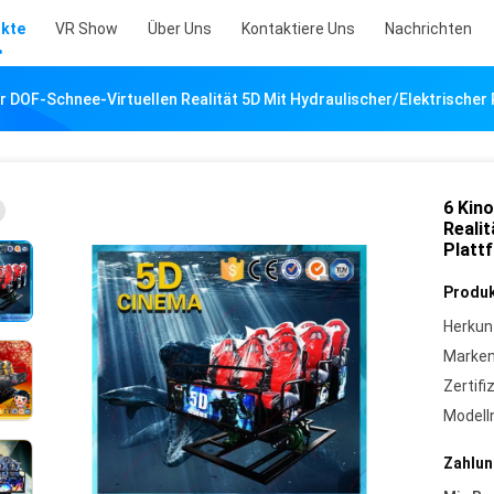
kte
VR Show
Über Uns
Kontaktiere Uns
Nachrichten
r DOF-Schnee-Virtuellen Realität 5D Mit Hydraulischer/elektrischer
6 Kin
Realit
Platt
Produk
Herkun
Marke
Zertifi
Model
Zahlun