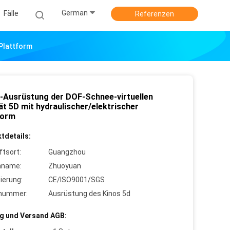
German
Fälle
Referenzen
 Plattform
o-Ausrüstung der DOF-Schnee-virtuellen
ät 5D mit hydraulischer/elektrischer
form
tdetails:
ftsort:
Guangzhou
nname:
Zhuoyuan
zierung:
CE/ISO9001/SGS
lnummer:
Ausrüstung des Kinos 5d
g und Versand AGB: