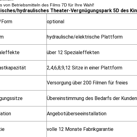
s von Betriebsmitteln des Films 7D für Ihre Wahl!
risches/hydraulisches Theater-Vergnügungspark 5D des Kin
/Form
optional
em
hydraulische/elektrische Plattform
aleffekte
über 12 Spezialeffekten
astkapazität
2,4,6,8,9,12 Sitze in einer Plattform
Versorgung über 200 Filmen für freies
ungssitze
Übereinstimmung des Bedarfs der Kunden
lation
Angebotüberseeinstallation
tie
volle 12 Monate Fabrikgarantie