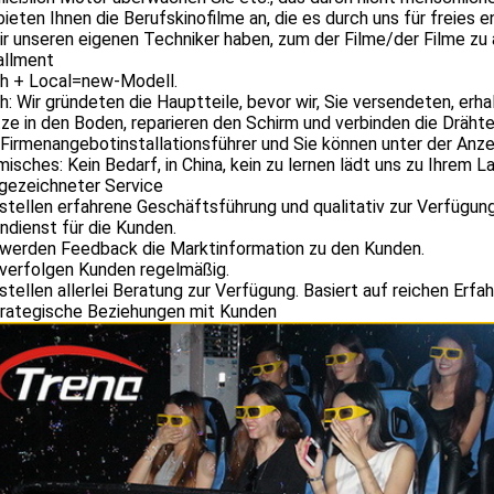
bieten Ihnen die Berufskinofilme an, die es durch uns für freies e
ir unseren eigenen Techniker haben, zum der Filme/der Filme zu a
allment
ch + Local=new-Modell.
h: Wir gründeten die Hauptteile, bevor wir, Sie versendeten, erha
tze in den Boden, reparieren den Schirm und verbinden die Drähte
Firmenangebotinstallationsführer und Sie können unter der Anze
misches: Kein Bedarf, in China, kein zu lernen lädt uns zu Ihrem La
sgezeichneter Service
 stellen erfahrene Geschäftsführung und qualitativ zur Verfügun
dienst für die Kunden.
r werden Feedback die Marktinformation zu den Kunden.
 verfolgen Kunden regelmäßig.
 stellen allerlei Beratung zur Verfügung. Basiert auf reichen Erfa
trategische Beziehungen mit Kunden