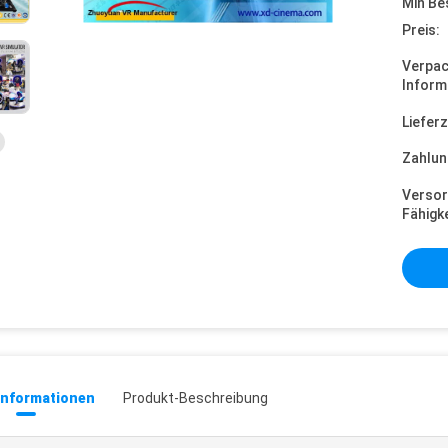
Min Be
Preis:
Verpa
Inform
Lieferz
Zahlun
Versor
Fähigke
informationen
Produkt-Beschreibung