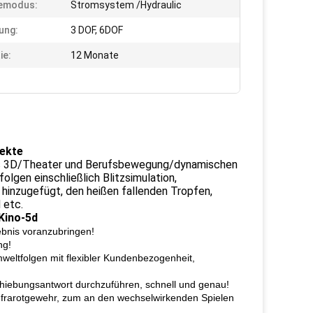
iemodus:
Stromsystem /Hydraulic
ung:
3 DOF, 6DOF
ie:
12 Monate
fekte
ns 3D/Theater und Berufsbewegung/dynamischen
lgen einschließlich Blitzsimulation,
 hinzugefügt, den heißen fallenden Tropfen,
 etc.
Kino-5d
gebnis voranzubringen!
ng!
weltfolgen mit flexibler Kundenbezogenheit,
hiebungsantwort durchzuführen, schnell und genau!
nfrarotgewehr, zum an den wechselwirkenden Spielen