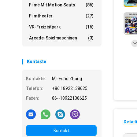
Filme Mit Motion Seats
(86)
Filmtheater
(27)
VR-Freizeitpark
(16)
Arcade-Spielmaschinen
(3)
Kontakte
Kontakte:
Mr. Edric Zhang
Telefon:
+86 18922138625
Faxen:
86--18922138625
Detail
Kontakt