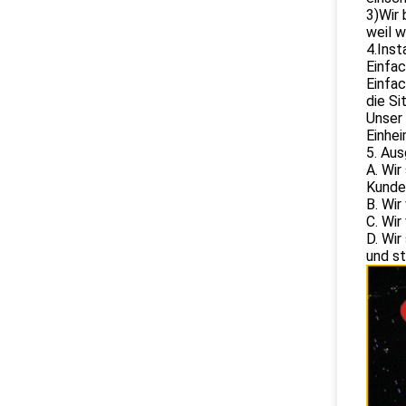
3)Wir 
weil w
4.Inst
Einfa
Einfac
die Si
Unser 
Einhei
5. Au
A. Wir
Kunden
B. Wi
C. Wir
D. Wir
und s