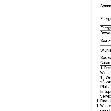
Spann
Energ
Energ
Bewe
Seat-
Stuhl
Spezi
Garan
1. Fre
Wir ha
1 ) Wi
2 ) Wi
Platz
Entsp
Servic
Eine J
Währen
einsch