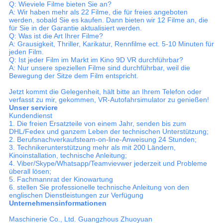
Q: Wieviele Filme bieten Sie an?
A: Wir haben mehr als 22 Filme, die für freies angeboten
werden, sobald Sie es kaufen. Dann bieten wir 12 Filme an, die
für Sie in der Garantie aktualisiert werden.
Q: Was ist die Art Ihrer Filme?
A: Grausigkeit, Thriller, Karikatur, Rennfilme ect. 5-10 Minuten für
jeden Film.
Q: Ist jeder Film im Markt im Kino 9D VR durchführbar?
A: Nur unsere speziellen Filme sind durchführbar, weil die
Bewegung der Sitze dem Film entspricht.
Jetzt kommt die Gelegenheit, hält bitte an Ihrem Telefon oder
verfasst zu mir, gekommen, VR-Autofahrsimulator zu genießen!
Unser servicre
Kundendienst
1. Die freien Ersatzteile von einem Jahr, senden bis zum
DHL/Fedex und ganzem Leben der technischen Unterstützung;
2. Berufsnachverkaufsteam-on-line-Anweisung 24 Stunden;
3. Technikerunterstützung mehr als mit 200 Ländern,
Kinoinstallation, technische Anleitung;
4. Viber/Skype/Whatsapp/Teamvievwer jederzeit und Probleme
überall lösen;
5. Fachmannrat der Kinowartung
6. stellen Sie professionelle technische Anleitung von den
englischen Dienstleistungen zur Verfügung
Unternehmensinformationen
Maschinerie Co., Ltd. Guangzhous Zhuoyuan