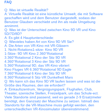
FAQ
Q: Was ist virtuelle Realität?
A: Virtuelle Realität ist eine künstliche Umwelt, die mit Software
geschaffen wird und dem Benutzer dargestellt, sodass der
Benutzer Glauben verschiebt und ihn als reale Umgebung
annimmt.
Q: Was ist der Unterschied zwischen Kino 9D VR und Kino
5D/7D/8D?
A: Es gibt 4 Hauptunterschiede:
Q: Wievieles haben Art von Kino 9D VR Sie?
A: Die Arten von VR-Kino mit VR-Gläsern
1. Nicht-Rotations1-sitze- Kino 9D VR
1-Sitze- 9D VR Kino 2.360°Rotational
3.360°Rotational 2 Kino der Sitz 9D VR
4.360°Rotational 3 Kino der Sitz 9D VR
5.360°Rotational 9D, das VR-Kino vibriert
Kino Fluges VR 6.360°Rotational 9D Eagle
7.360°Rotational 6 Kino der Sitz 9D VR
8.360°Rotational 6 Sitz-VR Dunkelheit Mars
Q: Wo kann ich das Kino 9D VR laufen lassen und was ist die
Größe des Raumes, den sie erfordert?
A: Einkaufszentrum, Vergnügungspark, Flughafen, Club,
Theater, szenische Stellen, Freizeitpark, um das Schule-ect.
Viele Standorte sind passend, weil es gerade 2-9 Ersatzmeter
benötigt, den Ganzsatz der Maschine zu setzen. Istmaß des
Standorts für die VR-Maschine muss gefolgt werden, den
unterschiedlichen VR-Kinosimulator übereinstimmend.