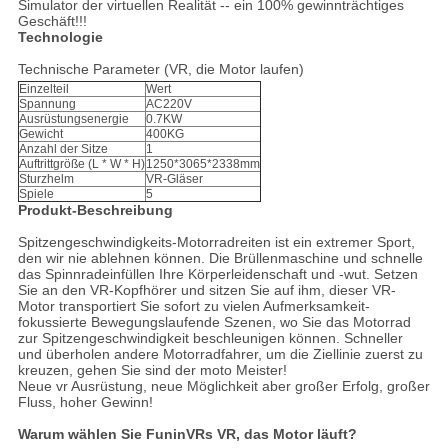
Simulator der virtuellen Realität -- ein 100% gewinnträchtiges
Geschäft!!!
Technologie
Technische Parameter (VR, die Motor laufen)
Einzelteil
Wert
Spannung
AC220V
Ausrüstungsenergie
0.7KW
Gewicht
400KG
Anzahl der Sitze
1
Auftrittgröße (L * W * H)
1250*3065*2338mm
Sturzhelm
VR-Gläser
Spiele
5
Produkt-Beschreibung
Spitzengeschwindigkeits-Motorradreiten ist ein extremer Sport,
den wir nie ablehnen können. Die Brüllenmaschine und schnelle
das Spinnradeinfüllen Ihre Körperleidenschaft und -wut. Setzen
Sie an den VR-Kopfhörer und sitzen Sie auf ihm, dieser VR-
Motor transportiert Sie sofort zu vielen Aufmerksamkeit-
fokussierte Bewegungslaufende Szenen, wo Sie das Motorrad
zur Spitzengeschwindigkeit beschleunigen können. Schneller
und überholen andere Motorradfahrer, um die Ziellinie zuerst zu
kreuzen, gehen Sie sind der moto Meister!
Neue vr Ausrüstung, neue Möglichkeit aber großer Erfolg, großer
Fluss, hoher Gewinn!
Warum wählen Sie FuninVRs VR, das Motor läuft?