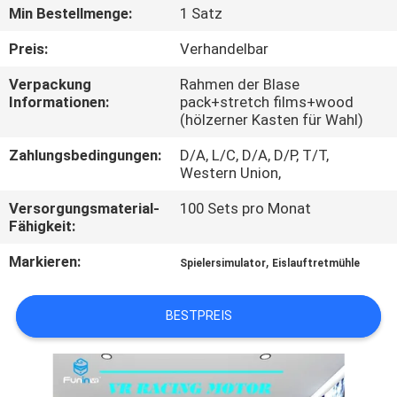
TOUR
Min Bestellmenge:
1 Satz
Preis:
Verhandelbar
QUALITÄTSKONTROLLE
Verpackung
Rahmen der Blase
Informationen:
pack+stretch films+wood
(hölzerner Kasten für Wahl)
KONTAKTIERE
UNS
Zahlungsbedingungen:
D/A, L/C, D/A, D/P, T/T,
Western Union,
NACHRICHTEN
Versorgungsmaterial-
100 Sets pro Monat
Fähigkeit:
Markieren:
,
FÄLLE
Spielersimulator
Eislauftretmühle
BESTPREIS
SITEMAP
PRIVACY