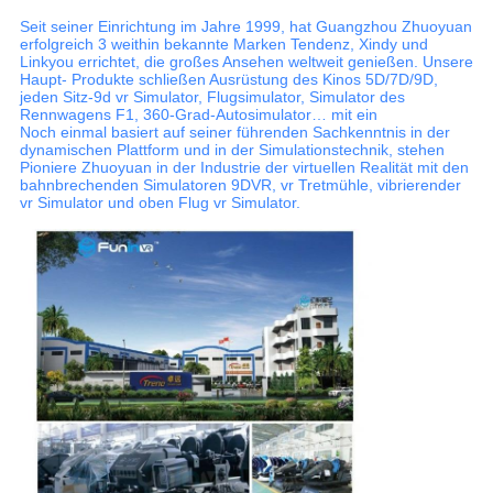
Seit seiner Einrichtung im Jahre 1999, hat Guangzhou Zhuoyuan
erfolgreich 3 weithin bekannte Marken Tendenz, Xindy und
Linkyou errichtet, die großes Ansehen weltweit genießen. Unsere
Haupt- Produkte schließen Ausrüstung des Kinos 5D/7D/9D,
jeden Sitz-9d vr Simulator, Flugsimulator, Simulator des
Rennwagens F1, 360-Grad-Autosimulator… mit ein
Noch einmal basiert auf seiner führenden Sachkenntnis in der
dynamischen Plattform und in der Simulationstechnik, stehen
Pioniere Zhuoyuan in der Industrie der virtuellen Realität mit den
bahnbrechenden Simulatoren 9DVR, vr Tretmühle, vibrierender
vr Simulator und oben Flug vr Simulator.