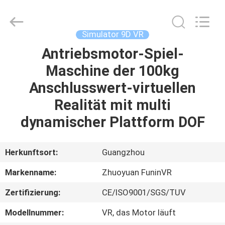
2026
Zhuoyuan
Co.,Ltd.
All
Rights
Simulator 9D VR
Reserved.
Antriebsmotor-Spiel-
HEIM
Maschine der 100kg
PRODUKTE
Anschlusswert-virtuellen
Realität mit multi
VR
dynamischer Plattform DOF
SHOW
Herkunftsort:
Guangzhou
ÜBER
Markenname:
Zhuoyuan FuninVR
UNS
Zertifizierung:
CE/ISO9001/SGS/TUV
FABRIK-
Modellnummer:
VR, das Motor läuft