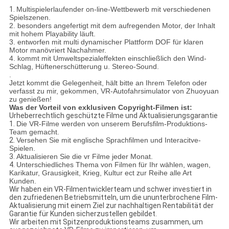
1.
Multispielerlaufender on-line-Wettbewerb mit verschiedenen
Spielszenen.
2. besonders angefertigt mit dem aufregenden Motor, der Inhalt
mit hohem Playability läuft.
3. entworfen mit multi dynamischer Plattform DOF für klaren
Motor manövriert Nachahmer.
4. kommt mit Umweltspezialeffekten einschließlich den Wind-
Schlag, Hüftenerschütterung u. Stereo-Sound.
.
Jetzt kommt die Gelegenheit, hält bitte an Ihrem Telefon oder
verfasst zu mir, gekommen, VR-Autofahrsimulator von Zhuoyuan
zu genießen!
Was der Vorteil von exklusiven Copyright-Filmen ist:
Urheberrechtlich geschützte Filme und Aktualisierungsgarantie
1.
Die VR-Filme werden von unserem Berufsfilm-Produktions-
Team gemacht.
2.
Versehen Sie mit englische Sprachfilmen und Interacitve-
Spielen.
3.
Aktualisieren Sie die vr Filme jeder Monat.
4.
Unterschiedliches Thema von Filmen für Ihr wählen, wagen,
Karikatur, Grausigkeit, Krieg, Kultur ect zur Reihe alle Art
Kunden.
Wir haben ein VR-Filmentwicklerteam und schwer investiert in
den zufriedenen Betriebsmitteln, um die ununterbrochene Film-
Aktualisierung mit einem Ziel zur nachhaltigen Rentabilität der
Garantie für Kunden sicherzustellen gebildet.
Wir arbeiten mit Spitzenproduktionsteams zusammen, um