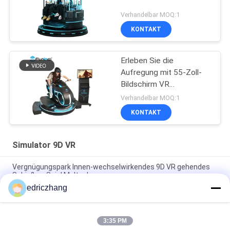
Verhandelbar MOQ:1
KONTAKT
Erleben Sie die
Aufregung mit 55-Zoll-
Bildschirm VR
Vergnügungspark
Verhandelbar MOQ:1
Ausrüstung
KONTAKT
Simulator 9D VR
Vergnügungspark Innen-wechselwirkendes 9D VR gehendes
Schießen-Spiel Multuplayer
edriczhang
Simulator-Spiel-Maschine VR-Simulator-Innen-9D VR mit 6
Simulator der Sitz 9d
3:35 PM
Wechselwirkendes Kino virtuellen Realität Arcade Game