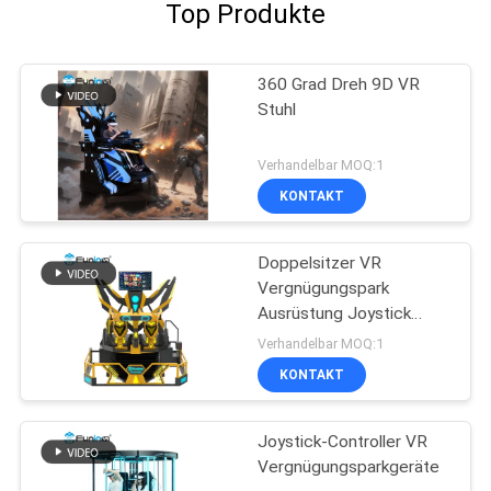
Top Produkte
360 Grad Dreh 9D VR
Stuhl
Verhandelbar MOQ:1
KONTAKT
Doppelsitzer VR
Vergnügungspark
Ausrüstung Joystick
betrieben
Verhandelbar MOQ:1
KONTAKT
Joystick-Controller VR
Vergnügungsparkgeräte