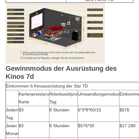
Gewinnmodus der Ausrüstung des
Kinos 7d
Einkommen 6 Kinoausrüstung der Sitz 7D
Kartenpreis/pro
Arbeitszeit/pro
Umwandlungsmodus
Einkomm
Karte
Tag
Jeden
$3
8 Stunden
6*3*8*60/15
$576
Tag
Jeder
$3
8 Stunden
$576*30
$17.280
Monat