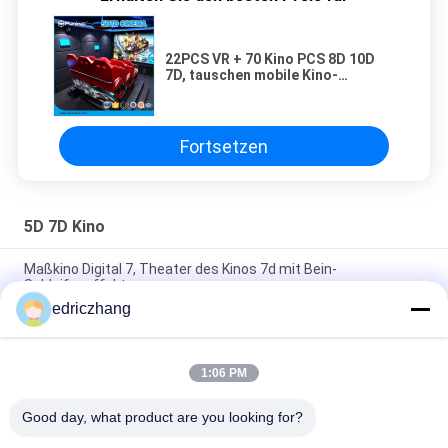
22PCS VR + 70 Kino PCS 8D 10D
7D, tauschen mobile Kino-
Ausrüstung 5D 12D
Fortsetzen
5D 7D Kino
Maßkino Digital 7, Theater des Kinos 7d mit Bein-
Schleifeneffekt
edriczhang
6 Kino der DOF-Freizeitpark-Unterhaltungs-7D mit
Bildschirmanzeige-System
1:06 PM
Erstaunliches Kino 6/8 Sitze des Schießen-Spiel-7D mit dem
5,1 Kanal-Audio
Good day, what product are you looking for?