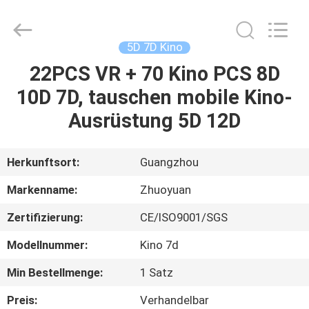
2026
Zhuoyuan
Co.,Ltd.
All
Rights
5D 7D Kino
Reserved.
22PCS VR + 70 Kino PCS 8D
HEIM
10D 7D, tauschen mobile Kino-
PRODUKTE
Ausrüstung 5D 12D
VR
Herkunftsort:
Guangzhou
SHOW
Markenname:
Zhuoyuan
Zertifizierung:
CE/ISO9001/SGS
ÜBER
Modellnummer:
Kino 7d
UNS
Min Bestellmenge:
1 Satz
FABRIK-
Preis:
Verhandelbar