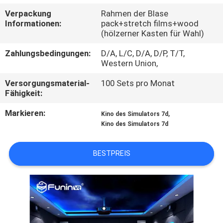
TOUR
Verpackung
Rahmen der Blase
Informationen:
pack+stretch films+wood
(hölzerner Kasten für Wahl)
QUALITÄTSKONTROLLE
Zahlungsbedingungen:
D/A, L/C, D/A, D/P, T/T,
Western Union,
KONTAKTIERE
Versorgungsmaterial-
100 Sets pro Monat
UNS
Fähigkeit:
Markieren:
,
Kino des Simulators 7d
NACHRICHTEN
Kino des Simulators 7d
FÄLLE
BESTPREIS
SITEMAP
PRIVACY