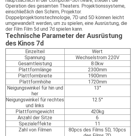
hauptsächlich in der Computer-Software, steuert die
Operation des gesamten Theaters. Projektionssysteme,
einschließlich den Schirm, Projektor.
Doppelprojektionstechnologie, 7D und 5D können leicht
umgewandelt werden, um zu spielen, eine Ausrüstung, die
der Film Film 5d und 7d spielen kann.
Technische Parameter der Ausrüstung
des Kinos 7d
Einzelteil
Wert
Spannung
Wechselstrom 220V
Gesamtleistung
8.0kw
Plattformlänge
2300mm
Plattformbreite
1900mm
Plattformhöhe
1720mm
Neigungswinkel für hin und
13°
her
Neigungswinkel für rechtes
12.5°
und links
Plattformgewicht
420kg
Anzahl der Sitze
6
Spezialeffekte
11
Zahl von Filmen
80pcs des Films 5D, 10pcs
des Films 7D