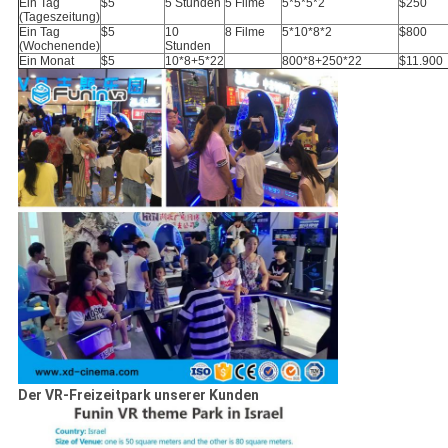
Ein Tag
$5
5 Stunden
5 Filme
5*5*5*2
$250
(Tageszeitung)
Ein Tag
$5
10
8 Filme
5*10*8*2
$800
(Wochenende)
Stunden
Ein Monat
$5
10*8+5*22
800*8+250*22
$11.900
Der VR-Freizeitpark unserer Kunden