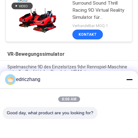
Surround Sound Thrill
Racing 9D Virtual Reality
Simulator für
Unterhaltungsstätten
Verhandelbar MOQ:1
KONTAKT
VR-Bewegungssimulator
Spielmaschine 9D des Einzelsitzes 9dvr Rennspiel-Maschine
virtueller Realität des Simulator-VR Moto
edriczhang
Rennwagen-Maschine 550KG 2.5*1.9*1.7M der virtuellen
Realität des Vergnügungspark-9D des Simulator-F1
8:08 AM
Stahl asphaltieren 6 elektrisches Kino der Sitz6dof
Bewegungs-VR des Stuhl-9D VR
Good day, what product are you looking for?
Beliebte Kategorien
Alle