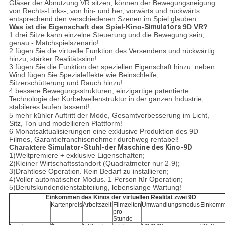
Gläser der Abnutzung VR sitzen, können der Bewegungsneigung
von Rechts-Links-, von hin- und her, vorwärts und rückwärts
entsprechend den verschiedenen Szenen im Spiel glauben.
Was ist die Eigenschaft des Spiel-Kino-
Simulators
9D VR?
1 drei Sitze kann einzelne Steuerung und die Bewegung sein,
genau - Matchspielszenario!
2 fügen Sie die virtuelle Funktion des Versendens und rückwärtig
hinzu, stärker Realitätssinn!
3 fügen Sie die Funktion der speziellen Eigenschaft hinzu: neben
Wind fügen Sie Spezialeffekte wie Beinschleife,
Sitzerschütterung und Rauch hinzu!
4 bessere Bewegungsstrukturen, einzigartige patentierte
Technologie der Kurbelwellenstruktur in der ganzen Industrie,
stabileres laufen lassend!
5 mehr kühler Auftritt der Mode, Gesamtverbesserung im Licht,
Sitz, Ton und modellieren Plattform!
6 Monatsaktualisierungen eine exklusive Produktion des 9D
Filmes, Garantiefranchisenehmer durchweg rentabel!
Charaktere
Simulator-Stuhl-der Maschine des Kino-9D
1)Weltpremiere + exklusive Eigenschaften;
2)Kleiner Wirtschaftsstandort (Quadratmeter nur 2-9);
3)Drahtlose Operation. Kein Bedarf zu installieren;
4)Voller automatischer Modus. 1 Person für Operation;
5)Berufskundendienstabteilung, lebenslange Wartung!
Einkommen des Kinos der virtuellen Realität zwei 9D
Kartenpreis
Arbeitszeit
Filmzeiten
Umwandlungsmodus
Einkom
pro
Stunde