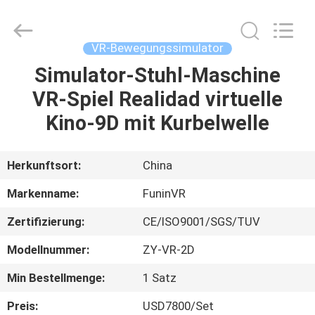
2026
Zhuoyuan
Co.,Ltd.
All
Rights
VR-Bewegungssimulator
Reserved.
Simulator-Stuhl-Maschine
HEIM
VR-Spiel Realidad virtuelle
PRODUKTE
Kino-9D mit Kurbelwelle
VR
Herkunftsort:
China
SHOW
Markenname:
FuninVR
Zertifizierung:
CE/ISO9001/SGS/TUV
ÜBER
Modellnummer:
ZY-VR-2D
UNS
Min Bestellmenge:
1 Satz
FABRIK-
Preis:
USD7800/Set