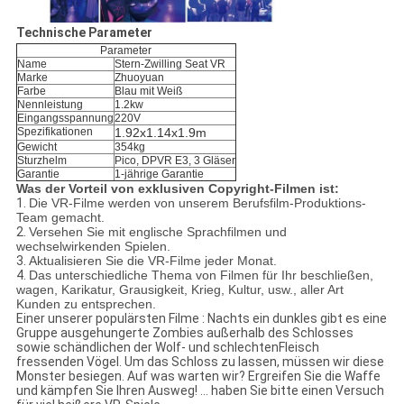
Technische Parameter
Parameter
Name
Stern-Zwilling Seat VR
Marke
Zhuoyuan
Farbe
Blau mit Weiß
Nennleistung
1.2kw
Eingangsspannung
220V
Spezifikationen
1.92x1.14x1.9m
Gewicht
354kg
Sturzhelm
Pico, DPVR E3, 3 Gläser
Garantie
1-jährige Garantie
Was der Vorteil von exklusiven Copyright-Filmen ist:
1.
Die VR-Filme werden von unserem Berufsfilm-Produktions-
Team gemacht.
2.
Versehen Sie mit englische Sprachfilmen und
wechselwirkenden Spielen.
3.
Aktualisieren Sie die VR-Filme jeder Monat.
4.
Das unterschiedliche Thema von Filmen für Ihr beschließen,
wagen, Karikatur, Grausigkeit, Krieg, Kultur, usw., aller Art
Kunden zu entsprechen.
Einer unserer populärsten Filme
: Nachts ein dunkles gibt es eine
Gruppe ausgehungerte Zombies außerhalb des Schlosses
sowie schändlichen der Wolf- und schlechtenFleisch
fressenden Vögel. Um das Schloss zu lassen, müssen wir diese
Monster besiegen. Auf was warten wir? Ergreifen Sie die Waffe
und kämpfen Sie Ihren Ausweg! … haben Sie bitte einen Versuch