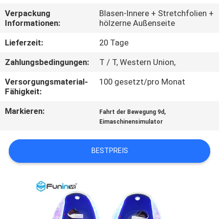
TOUR
Verpackung
Blasen-Innere + Stretchfolien +
Informationen:
hölzerne Außenseite
QUALITÄTSKONTROLLE
Lieferzeit:
20 Tage
Zahlungsbedingungen:
T / T, Western Union,
KONTAKTIERE
Versorgungsmaterial-
100 gesetzt/pro Monat
UNS
Fähigkeit:
Markieren:
,
Fahrt der Bewegung 9d
NACHRICHTEN
Eimaschinensimulator
FÄLLE
BESTPREIS
SITEMAP
PRIVACY