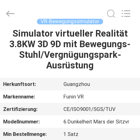
2026
Zhuoyuan
Co.,Ltd.
All
Rights
VR-Bewegungssimulator
Reserved.
Simulator virtueller Realität
HEIM
3.8KW 3D 9D mit Bewegungs-
PRODUKTE
Stuhl/Vergnügungspark-
Ausrüstung
VR
SHOW
Herkunftsort:
Guangzhou
Markenname:
Funin VR
ÜBER
Zertifizierung:
CE/ISO9001/SGS/TUV
UNS
Modellnummer:
6 Dunkelheit Mars der Sitzvr
FABRIK-
Min Bestellmenge:
1 Satz