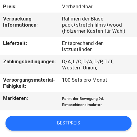
TOUR
Preis:
Verhandelbar
Verpackung
Rahmen der Blase
QUALITÄTSKONTROLLE
Informationen:
pack+stretch films+wood
(hölzerner Kasten für Wahl)
KONTAKTIERE
Lieferzeit:
Entsprechend den
Istzuständen
UNS
Zahlungsbedingungen:
D/A, L/C, D/A, D/P, T/T,
Western Union,
NACHRICHTEN
Versorgungsmaterial-
100 Sets pro Monat
Fähigkeit:
FÄLLE
Markieren:
,
Fahrt der Bewegung 9d
Eimaschinensimulator
SITEMAP
BESTPREIS
PRIVACY