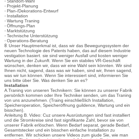
-
Standort-Wahl
-
Projekt-Planung
-
Plan-/Dekorations-Entwurf
-
Installation
-
Wartung Traning
-
Öffnungs-Plan
-
Marktstützung
-
Technische Unterstützung
-
Operations-Beratung
8.
Unser Hauptmerkmal ist, dass wir das Bewegungssystem der
neuen Technologie des Patents haben, das auf diesem Industrie
vestigation basiert. sie sind weniger Ausfall und kosten weniger
Wartung in der Zukunft. Wenn Sie ein stabiles VR-Geschäft
wünschen, denken wir, dass wir eine Wahl sein könnten. Wir sind
Ihnen nicht, sagend, dass was wir haben, sind wir, Ihnen sagend,
was wir tun können. Wenn Sie interessiert sind, informieren Sie
uns bitte über Sie. Was denken Sie an es?
Installation
A.Traning von unseren Technikern: Sie können zu unserer Fabrik
persönlich kommen oder Ihre Techniker senden, um das Traning
von uns anzunehmen. (Traing einschließlich Installation,
Speicheroperation, Speicheröffnung guildence, Wartung und ein
bisschen).
Anleitung B. Video: Cuz unsere Ausrüstungen sind fast installiert
und die Stromkreise sind fast signifikante Zahl, bevor sie von
unserer Fabrik erlöschen. Wenn Bedarf separat, gerade Bedarf,
Gesamtstecker und ein bisschen einfache Installation zu
entfernen. Wir schicken unsere Videos zum giude Sie, wie man