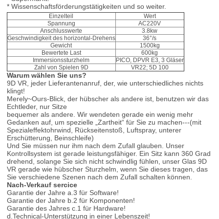
* Wissenschaftsförderungstätigkeiten und so weiter.
Einzelteil
Wert
Spannung
AC220V
Anschlusswerte
3.8kw
Geschwindigkeit des horizontal-Drehens
36°/s
Gewicht
1500kg
Bewertete Last
600kg
Immersionssturzhelm
PICO, DPVR E3, 3 Gläser
Zahl von Spielen 9D
VR22; 5D 100
Warum wählen Sie uns?
9D VR, jeder Lieferantenanruf, der, wie unterschiedliches nichts
klingt!
Merely~Ours-Blick, der hübscher als andere ist, benutzen wir das
Echtleder, nur Sitze
bequemer als andere. Wir wendeten gerade ein wenig mehr
Gedanken auf, um spezielle „Zartheit“ für Sie zu machen---(mit
Spezialeffektohrwind, Rückseitenstoß, Luftspray, unterer
Erschütterung, Beinschleife)
Und Sie müssen nur ihm nach dem Zufall glauben. Unser
Kontrollsystem ist gerade leistungsfähiger. Ein Sitz kann 360 Grad
drehend, solange Sie sich nicht schwindlig fühlen, unser Glas 9D
VR gerade wie hübscher Sturzhelm, wenn Sie dieses tragen, das
Sie verschiedene Szenen nach dem Zufall schalten können.
Nach-Verkauf sercice
Garantie der Jahre a.3 für Software!
Garantie der Jahre b.2 für Komponenten!
Garantie des Jahres c.1 für Hardware!
d.Technical-Unterstützung in einer Lebenszeit!