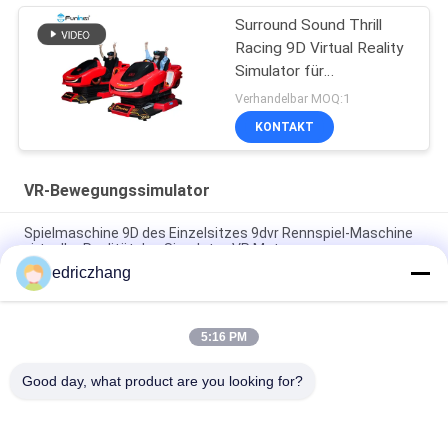
Surround Sound Thrill
Racing 9D Virtual Reality
Simulator für
Unterhaltungsstätten
Verhandelbar MOQ:1
KONTAKT
VR-Bewegungssimulator
Spielmaschine 9D des Einzelsitzes 9dvr Rennspiel-Maschine
virtueller Realität des Simulator-VR Moto
edriczhang
Rennwagen-Maschine 550KG 2.5*1.9*1.7M der virtuellen
Realität des Vergnügungspark-9D des Simulator-F1
5:16 PM
Stahl asphaltieren 6 elektrisches Kino der Sitz6dof
Bewegungs-VR des Stuhl-9D VR
Good day, what product are you looking for?
Beliebte Kategorien
Alle