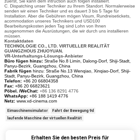
zuerst, Sie kann dem intruction auch folgen installiert.
C. Dispatching unser Techniker zu Ihrem Standort. Normalerweise
senden wir einen Techniker und es dauert 3 bis 5 Tage für
Installation. Aber die Gebühren mögen Visum, Rundreisetickets,
acommodation unseres Technikers und USD100
Bearbeitungskosten jeden Tag sind Lohn von Ihnen
ausgenommen die Ausrüstungen, die wir durch uns installieren
müssen.
Kontaktdaten
TECHNOLOGIE CO., LTD. VIRTUELLER REALITÄT
GUANGZHOUS ZHUOYUAN.
VR-Unterhaltungs-Lösungs-Anbieter
Büro fügen hinzu:
Straße No.8 Limin, Dalong-Dorf, Shiji-Stadt,
Panyu-Bezirk, Guangzhou, China
Fabrik fügen
hinzu: Straße No.13 Wenqiao, Xinqiao-Dorf, Shiji-
Stadt, Panyu-Bezirk, Guangzhou, China
Telefon:
+86 20 66804358
Fax:
+86 20 66823621
Pöbel. /WeChat:
+86 136 8291 4776
WhatsApp:
+86 188 1419 4776
Netz:
www.xd-cinema.com
Eimaschinensimulator
Fahrt der Bewegung 9d
laufende Maschine der virtuellen Realität
Erhalten Sie den besten Preis für