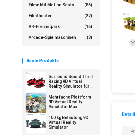
Filme Mit Motion Seats
(86)
Filmtheater
(27)
VR-Freizeitpark
(16)
Arcade-Spielmaschinen
(3)
Beste Produkte
Surround Sound Thrill
Racing 9D Virtual
Reality Simulator für
Unterhaltungsstätten
Mehrfache Plattform
9D Virtual Reality
Simulator Max.
Kapazität 200 kg
Detail
100 kg Belastung 9D
Virtual Reality
Simulator
P