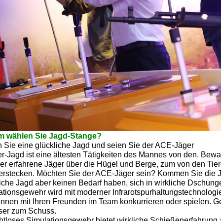
 wählen Sie Jagd-Stange?
 Sie eine glückliche Jagd und seien Sie der ACE-Jäger
er-Jagd ist eine ältesten Tätigkeiten des Mannes von den. Bew
er erfahrene Jäger über die Hügel und Berge, zum von den Tier
verstecken. Möchten Sie der ACE-Jäger sein? Kommen Sie die 
iche Jagd aber keinen Bedarf haben, sich in wirkliche Dschung
tionsgewehr wird mit moderner Infrarotspurhaltungstechnologie
nnen mit Ihren Freunden im Team konkurrieren oder spielen. Geh
ser zum Schuss.
htloses Simulationsgewehr bietet wirkliche Schießenerfahrung 