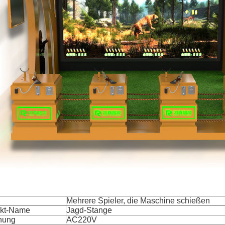
Mehrere Spieler, die Maschine schießen
kt-Name
Jagd-Stange
nung
AC220V