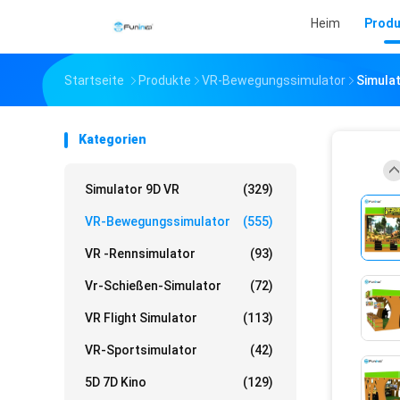
Heim
Produ
Startseite
Produkte
VR-Bewegungssimulator
Simula
Kategorien
Simulator 9D VR
(329)
VR-Bewegungssimulator
(555)
VR -Rennsimulator
(93)
Vr-Schießen-Simulator
(72)
VR Flight Simulator
(113)
VR-Sportsimulator
(42)
5D 7D Kino
(129)