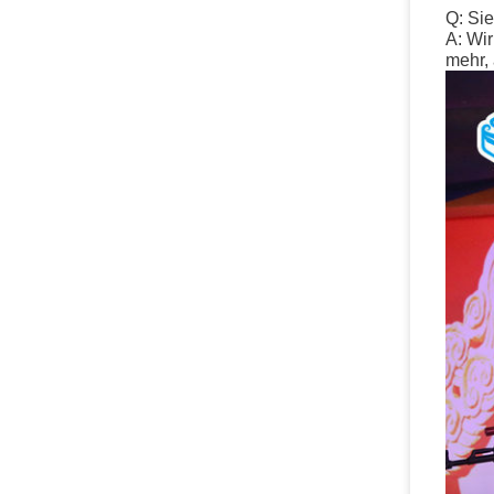
Q: Si
A: Wi
mehr, 