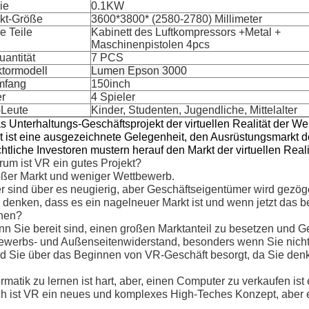
ie
0.1KW
kt-Größe
3600*3800* (2580-2780) Millimeter
e Teile
Kabinett des Luftkompressors +Metal +
Maschinenpistolen 4pcs
uantität
7 PCS
ktormodell
Lumen Epson 3000
mfang
150inch
er
4 Spieler
-Leute
Kinder, Studenten, Jugendliche, Mittelalter
s Unterhaltungs-Geschäftsprojekt der virtuellen Realität der Wel
t ist eine ausgezeichnete Gelegenheit, den Ausrüstungsmarkt der 
htliche Investoren mustern herauf den Markt der virtuellen Rea
um ist VR ein gutes Projekt?
oßer Markt und weniger Wettbewerb.
r sind über es neugierig, aber Geschäftseigentümer wird gezög
 denken, dass es ein nagelneuer Markt ist und wenn jetzt das 
nen?
n Sie bereit sind, einen großen Marktanteil zu besetzen und Ge
ewerbs- und Außenseitenwiderstand, besonders wenn Sie nicht
nd Sie über das Beginnen von VR-Geschäft besorgt, da Sie den
ormatik zu lernen ist hart, aber, einen Computer zu verkaufen ist 
h ist VR ein neues und komplexes High-Teches Konzept, aber es