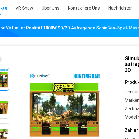
kte
VR Show
Über Uns
Kontaktiere Uns
Nachrichten
tor Virtueller Realität 1000W 9D/2D Aufregende Schießen-Spiel-Ma
Simula
aufre
3D
Produk
Herkun
Marke
Zertifi
Model
Zahlun