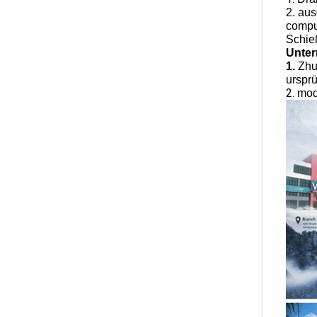
2. aus
compu
Schie
Unter
1.
Zhuo
urspr
2.
mod