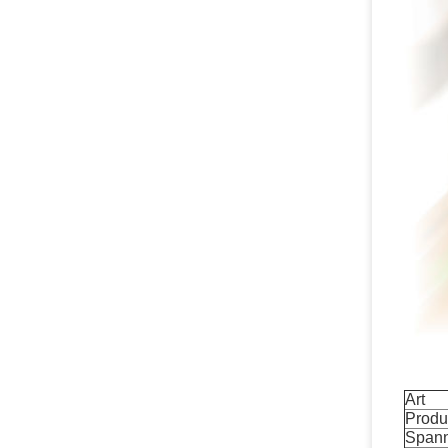
Art
Produ
Span