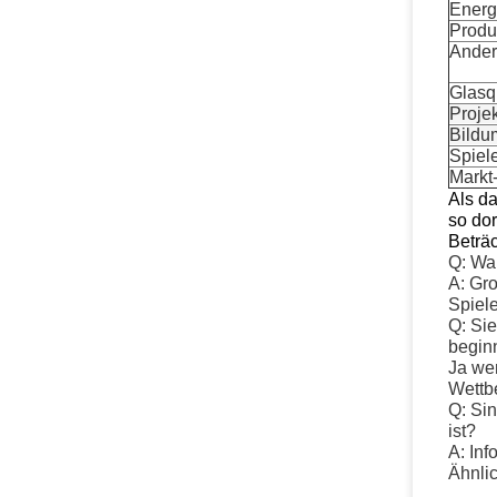
Energ
Produ
Ander
Glasq
Proje
Bildu
Spiel
Markt
Als da
so dor
Beträc
Q: War
A: Gr
Spiele
Q: Sie
begin
Ja wen
Wettb
Q: Si
ist?
A: Inf
Ähnlic