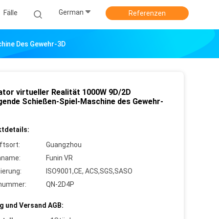
German
Fälle
Referenzen
schine Des Gewehr-3D
tor virtueller Realität 1000W 9D/2D
gende Schießen-Spiel-Maschine des Gewehr-
tdetails:
ftsort:
Guangzhou
nname:
Funin VR
zierung:
ISO9001,CE, ACS,SGS,SASO
lnummer:
QN-2D4P
g und Versand AGB: