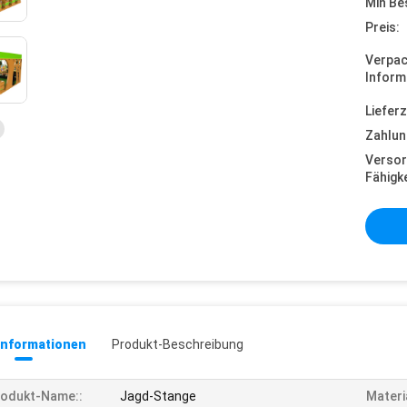
Min Be
Preis:
Verpa
Inform
Lieferz
Zahlun
Versor
Fähigke
informationen
Produkt-Beschreibung
rodukt-Name::
Jagd-Stange
Materia