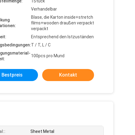
stellmenge:
1Stück
Verhandelbar
Blase, die Karton inside+stretch
ckung
films+wooden draußen verpackt
ationen:
verpackt
eit:
Entsprechend den Istzuständen
gsbedingungen:
T / T, L / C
gungsmaterial-
100pcs pro Mund
it:
Bestpreis
Kontakt
l::
Sheet Metal