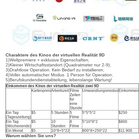
Charaktere des Kinos der virtuellen Realität 9D
1)Weltpremiere + exklusive Eigenschaften;
2)Kleiner Wirtschaftsstandort (Quadratmeter nur 2-9);
3)Drahtlose Operation. Kein Bedarf zu installieren;
4)Voller automatischer Modus. 1 Person für Operation;
5)Berufskundendienstabteilung, lebenslange Wartung!
Einkommen des Kinos der virtuellen Realität zwei 9D
Kartenpreis
Arbeitszeit
Filme
Umwandlungsmodus
Einkommen
Zeiten
für
eine
Stunde
Ein Tag
$5
5 Stunden
5
5*5*5*2
$250
(Tageszeitung)
Filme
Ein Tag
$5
10
8
5*10*8*2
$800
(Wochenende)
Stunden
Filme
Ein Monat
$5
10*8+5*22
800*8+250*22
$11.900
Warum wählen Sie uns?