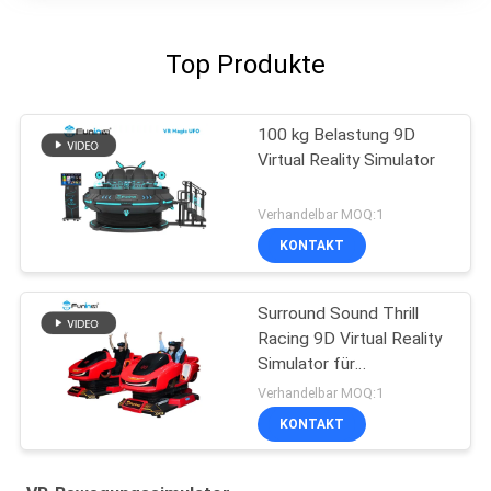
Top Produkte
100 kg Belastung 9D
Virtual Reality Simulator
Verhandelbar MOQ:1
KONTAKT
Surround Sound Thrill
Racing 9D Virtual Reality
Simulator für
Unterhaltungsstätten
Verhandelbar MOQ:1
KONTAKT