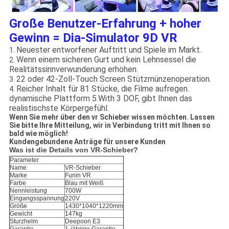
Große Benutzer-Erfahrung + hoher
Gewinn = Dia-Simulator 9D VR
Neuester entworfener Auftritt und Spiele im Markt.
1.
Wenn einem sicheren Gurt und kein Lehnsessel die
2.
Realitätssinnverwunderung erhöhen.
22 oder 42-Zoll-Touch Screen Stützmünzenoperation.
3.
Reicher Inhalt für 81 Stücke, die Filme aufregen.
4.
dynamische Plattform 5.With 3 DOF, gibt Ihnen das
realistischste Körpergefühl.
Wenn Sie mehr über den vr Schieber wissen möchten. Lassen
Sie bitte Ihre Mitteilung, wir in Verbindung tritt mit Ihnen so
bald wie möglich!
Kundengebundene Anträge für unsere Kunden
Was ist die Details von VR-Schieber?
Parameter
Name
VR-Schieber
Marke
Funin VR
Farbe
Blau mit Weiß
Nennleistung
700W
Eingangsspannung
220V
Größe
1430*1040*1220mm
Gewicht
147kg
Sturzhelm
Deepoon E3