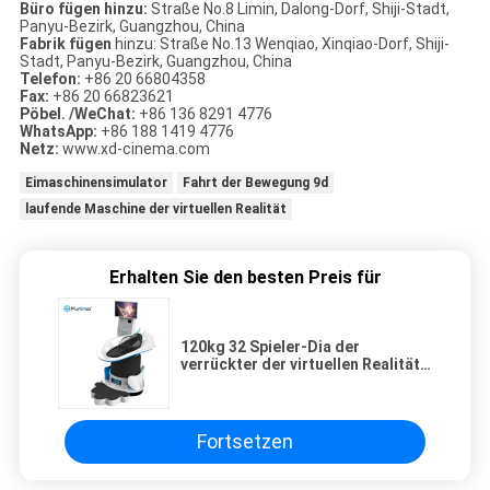
Büro fügen hinzu:
Straße No.8 Limin, Dalong-Dorf, Shiji-Stadt,
Panyu-Bezirk, Guangzhou, China
Fabrik fügen
hinzu: Straße No.13 Wenqiao, Xinqiao-Dorf, Shiji-
Stadt, Panyu-Bezirk, Guangzhou, China
Telefon:
+86 20 66804358
Fax:
+86 20 66823621
Pöbel. /WeChat:
+86 136 8291 4776
WhatsApp:
+86 188 1419 4776
Netz:
www.xd-cinema.com
Eimaschinensimulator
Fahrt der Bewegung 9d
laufende Maschine der virtuellen Realität
Erhalten Sie den besten Preis für
120kg 32 Spieler-Dia der
verrückter der virtuellen Realität
9D des Zoll-220V 1 Simulator-
aufregendes Erfahrungs-VR
Fortsetzen