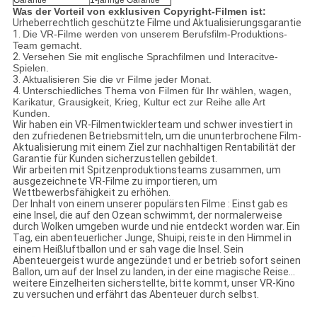
Garantie
1-jährige Garantie
Was der Vorteil von exklusiven Copyright-Filmen ist:
Urheberrechtlich geschützte Filme und Aktualisierungsgarantie
1.
Die VR-Filme werden von unserem Berufsfilm-Produktions-
Team gemacht.
2.
Versehen Sie mit englische Sprachfilmen und Interacitve-
Spielen.
3.
Aktualisieren Sie die vr Filme jeder Monat.
4.
Unterschiedliches Thema von Filmen für Ihr wählen, wagen,
Karikatur, Grausigkeit, Krieg, Kultur ect zur Reihe alle Art
Kunden.
Wir haben ein VR-Filmentwicklerteam und schwer investiert in
den zufriedenen Betriebsmitteln, um die ununterbrochene Film-
Aktualisierung mit einem Ziel zur nachhaltigen Rentabilität der
Garantie für Kunden sicherzustellen gebildet.
Wir arbeiten mit Spitzenproduktionsteams zusammen, um
ausgezeichnete VR-Filme zu importieren, um
Wettbewerbsfähigkeit zu erhöhen.
Der Inhalt von einem unserer populärsten Filme
: Einst gab es
eine Insel, die auf den Ozean schwimmt, der normalerweise
durch Wolken umgeben wurde und nie entdeckt worden war. Ein
Tag, ein abenteuerlicher Junge, Shuipi, reiste in den Himmel in
einem Heißluftballon und er sah vage die Insel. Sein
Abenteuergeist wurde angezündet und er betrieb sofort seinen
Ballon, um auf der Insel zu landen, in der eine magische Reise…
weitere Einzelheiten sicherstellte, bitte kommt, unser VR-Kino
zu versuchen und erfährt das Abenteuer durch selbst.