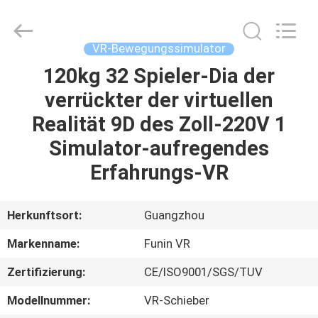
2026
Zhuoyuan
Co.,Ltd.
All
Rights
VR-Bewegungssimulator
Reserved.
120kg 32 Spieler-Dia der
HEIM
verrückter der virtuellen
PRODUKTE
Realität 9D des Zoll-220V 1
Simulator-aufregendes
VR
Erfahrungs-VR
SHOW
Herkunftsort:
Guangzhou
ÜBER
Markenname:
Funin VR
UNS
Zertifizierung:
CE/ISO9001/SGS/TUV
FABRIK-
Modellnummer:
VR-Schieber