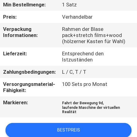
TOUR
Min Bestellmenge:
1 Satz
Preis:
Verhandelbar
QUALITÄTSKONTROLLE
Verpackung
Rahmen der Blase
Informationen:
pack+stretch films+wood
(hölzerner Kasten für Wahl)
KONTAKTIERE
UNS
Lieferzeit:
Entsprechend den
Istzuständen
NACHRICHTEN
Zahlungsbedingungen:
L / C, T / T
Versorgungsmaterial-
100 Sets pro Monat
Fähigkeit:
FÄLLE
Markieren:
,
Fahrt der Bewegung 9d
laufende Maschine der virtuellen
SITEMAP
Realität
PRIVACY
BESTPREIS