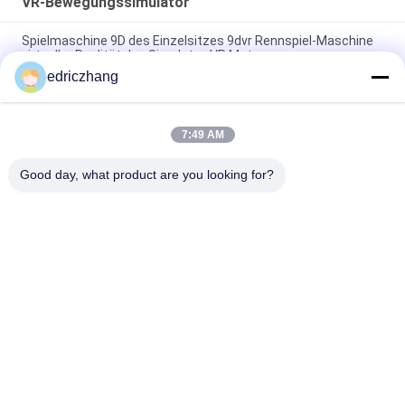
VR-Bewegungssimulator
Spielmaschine 9D des Einzelsitzes 9dvr Rennspiel-Maschine
virtueller Realität des Simulator-VR Moto
edriczhang
Rennwagen-Maschine 550KG 2.5*1.9*1.7M der virtuellen
Realität des Vergnügungspark-9D des Simulator-F1
7:49 AM
Stahl asphaltieren 6 elektrisches Kino der Sitz6dof
Bewegungs-VR des Stuhl-9D VR
Good day, what product are you looking for?
Beliebte Kategorien
Alle
VR-
Simulator 9D VR
Bewegungssimulator
Vr-Schießen-
VR -Rennsimulator
Simulator
VR Flight Simulator
VR-Sportsimulator