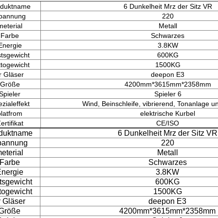
oduktname
6 Dunkelheit Mrz der Sitz VR
pannung
220
meterial
Metall
Farbe
Schwarzes
Energie
3.8KW
tsgewicht
600KG
togewicht
1500KG
r Gläser
deepon E3
Größe
4200mm*3615mm*2358mm
Spieler
Spieler 6
zialeffekt
Wind, Beinschleife, vibrierend, Tonanlage 
platfrom
elektrische Kurbel
ertifikat
CE/ISO
duktname
6 Dunkelheit Mrz der Sitz VR
pannung
220
eterial
Metall
Farbe
Schwarzes
nergie
3.8KW
tsgewicht
600KG
togewicht
1500KG
r Gläser
deepon E3
Größe
4200mm*3615mm*2358mm