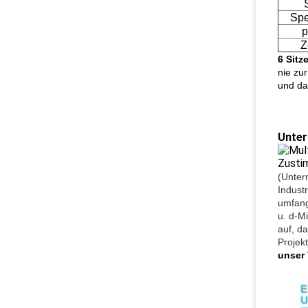
Spe
p
Z
6 Sitz
nie zu
und da
Unter
(Unter
Indust
umfang
u. d-M
auf, d
Projek
unser 