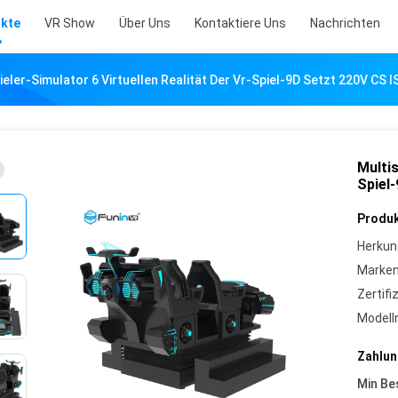
kte
VR Show
Über Uns
Kontaktiere Uns
Nachrichten
ieler-Simulator 6 Virtuellen Realität Der Vr-Spiel-9D Setzt 220V C
Multis
Spiel
Produk
Herkun
Marke
Zertifi
Model
Zahlun
Min Be