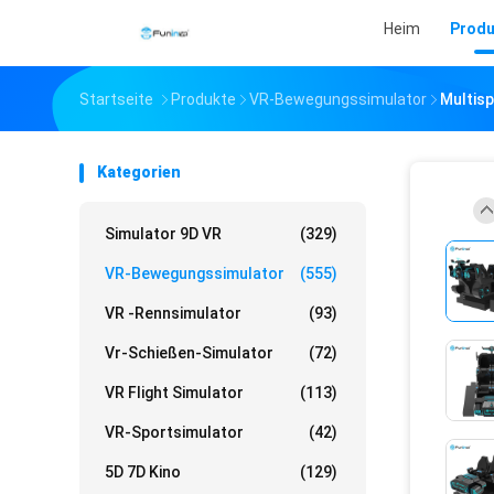
Heim
Produ
Startseite
Produkte
VR-Bewegungssimulator
Multisp
Kategorien
Simulator 9D VR
(329)
VR-Bewegungssimulator
(555)
VR -Rennsimulator
(93)
Vr-Schießen-Simulator
(72)
VR Flight Simulator
(113)
VR-Sportsimulator
(42)
5D 7D Kino
(129)