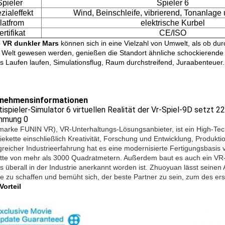
Spieler
Spieler 6
zialeffekt
Wind, Beinschleife, vibrierend, Tonanlage
latfrom
elektrische Kurbel
ertifikat
CE/ISO
e VR dunkler Mars
können sich in eine Vielzahl von Umwelt, als ob durc
r Welt gewesen werden, genießen die Standort ähnliche schockierende U
s Laufen laufen, Simulationsflug, Raum durchstreifend, Juraabenteuer.
nehmensinformationen
marke FUNIN VR), VR-Unterhaltungs-Lösungsanbieter, ist ein High-Te
riekette einschließlich Kreativität, Forschung und Entwicklung, Produkti
reicher Industrieerfahrung hat es eine modernisierte Fertigungsbasis
itte von mehr als 3000 Quadratmetern. Außerdem baut es auch ein VR
as überall in der Industrie anerkannt worden ist. Zhuoyuan lässt seinen
te zu schaffen und bemüht sich, der beste Partner zu sein, zum des er
Vorteil