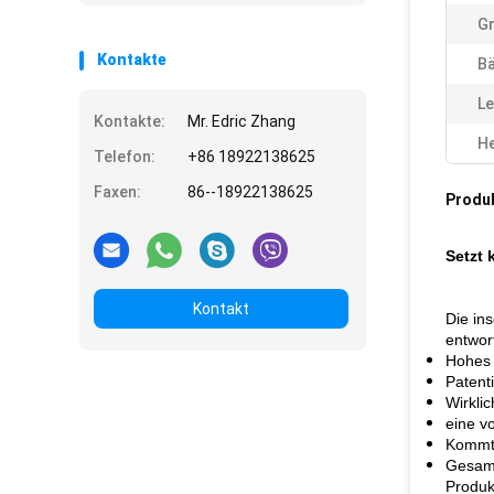
G
Kontakte
Bä
Le
Kontakte:
Mr. Edric Zhang
He
Telefon:
+86 18922138625
Faxen:
86--18922138625
Produ
Setzt 
Kontakt
Die in
entwor
Hohes 
Patent
Wirkli
eine v
Kommt 
Gesam
Produk