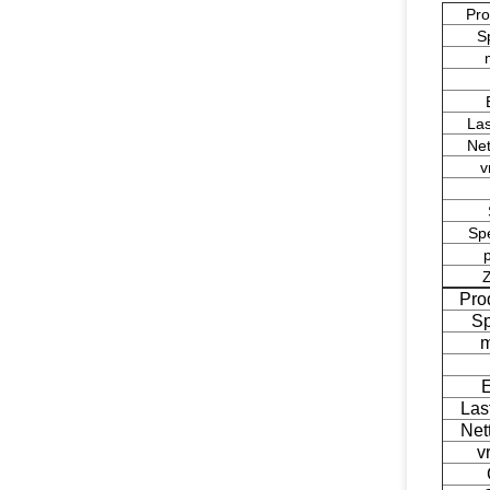
Pr
S
Las
Net
v
Spe
Z
Pro
S
m
E
Las
Net
v