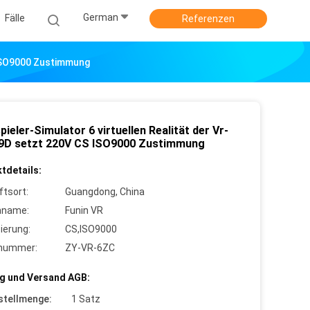
German
Fälle
Referenzen
S ISO9000 Zustimmung
pieler-Simulator 6 virtuellen Realität der Vr-
-9D setzt 220V CS ISO9000 Zustimmung
tdetails:
ftsort:
Guangdong, China
nname:
Funin VR
zierung:
CS,ISO9000
lnummer:
ZY-VR-6ZC
g und Versand AGB:
stellmenge:
1 Satz