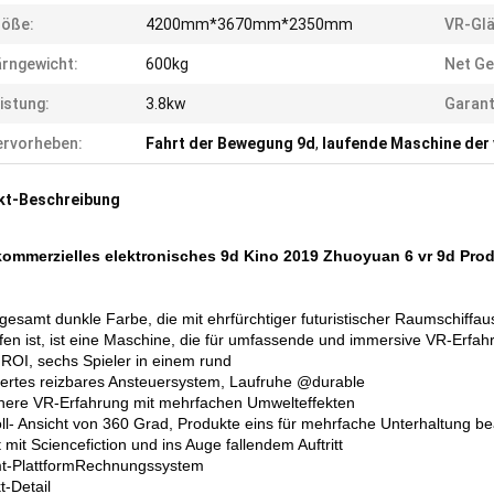
röße:
4200mm*3670mm*2350mm
VR-Glä
rngewicht:
600kg
Net Ge
istung:
3.8kw
Garant
rvorheben:
Fahrt der Bewegung 9d
,
laufende Maschine der v
kt-Beschreibung
kommerzielles elektronisches 9d Kino 2019 Zhuoyuan 6 vr 9d Prod
sgesamt dunkle Farbe, die mit ehrfürchtiger futuristischer Raumschiffau
fen ist, ist eine Maschine, die für umfassende und immersive VR-Erfah
ROI, sechs Spieler in einem rund
iertes reizbares Ansteuersystem, Laufruhe @durable
chere VR-Erfahrung mit mehrfachen Umwelteffekten
oll- Ansicht von 360 Grad, Produkte eins für mehrfache Unterhaltung be
mit Sciencefiction und ins Auge fallendem Auftritt
t-PlattformRechnungssystem
t-Detail