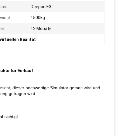
ser:
Deepon E3
wicht:
1500kg
ie:
12 Monate
irtuellen Realität
ukte für Verkauf
ssicht, dieser hochwertige Simulator gemalt wird und
rung getragen wird.
absichtigt