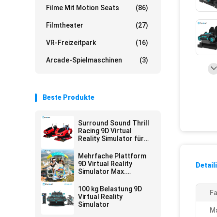
Filme Mit Motion Seats
(86)
Filmtheater
(27)
VR-Freizeitpark
(16)
Arcade-Spielmaschinen
(3)
Beste Produkte
Surround Sound Thrill
Racing 9D Virtual
Reality Simulator für
Unterhaltungsstätten
Mehrfache Plattform
9D Virtual Reality
Detail
Simulator Max.
Kapazität 200 kg
100 kg Belastung 9D
Fa
Virtual Reality
Simulator
Ma