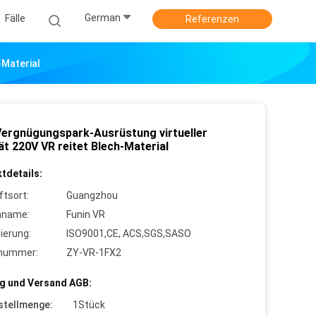
German
Fälle
Referenzen
-Material
Vergnügungspark-Ausrüstung virtueller
ät 220V VR reitet Blech-Material
tdetails:
ftsort:
Guangzhou
nname:
Funin VR
zierung:
ISO9001,CE, ACS,SGS,SASO
lnummer:
ZY-VR-1FX2
g und Versand AGB:
stellmenge:
1Stück