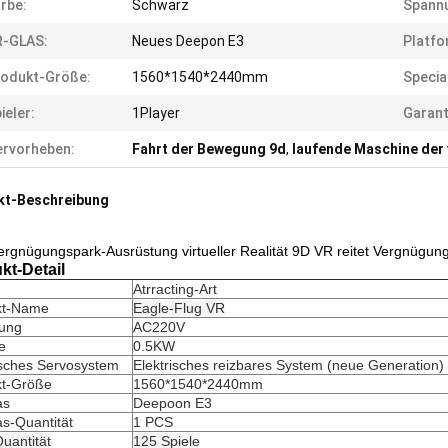
rbe:
Schwarz
Spann
R-GLAS:
Neues Deepon E3
Platfo
rodukt-Größe:
1560*1540*2440mm
Specia
ieler:
1Player
Garant
rvorheben:
Fahrt der Bewegung 9d
,
laufende Maschine der v
kt-Beschreibung
ergnügungspark-Ausrüstung virtueller Realität 9D VR reitet Vergnügung
kt-Detail
Atrracting-Art
kt-Name
Eagle-Flug VR
ung
AC220V
e
0.5KW
isches Servosystem
Elektrisches reizbares System (neue Generation)
kt-Größe
1560*1540*2440mm
as
Deepoon E3
s-Quantität
1 PCS
Quantität
125 Spiele