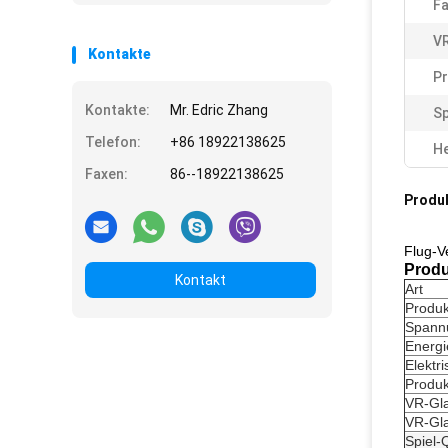
Fa
V
Kontakte
P
Kontakte:
Mr. Edric Zhang
Sp
Telefon:
+86 18922138625
He
Faxen:
86--18922138625
Produ
Flug-V
Produ
Kontakt
Art
Produ
Spann
Energi
Elektr
Produ
VR-Gl
VR-Gla
Spiel-