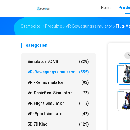
Heim
Produ
Startseite
Produkte
VR-Bewegungssimulator
Flug-Ve
Kategorien
Simulator 9D VR
(329)
VR-Bewegungssimulator
(555)
VR -Rennsimulator
(93)
Vr-Schießen-Simulator
(72)
VR Flight Simulator
(113)
VR-Sportsimulator
(42)
5D 7D Kino
(129)