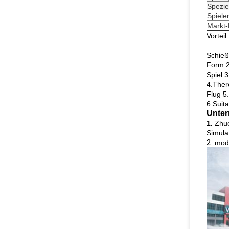
Spezie
Spiele
Markt-
Vorteil:
Schieß
Form 2.
Spiel 
4.Ther
Flug 5
6.Suit
Unter
1.
Zhuo
Simula
2.
mod