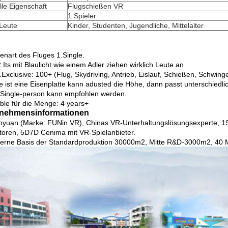
lle Eigenschaft
Flugschießen VR
r
1 Spieler
Leute
Kinder, Studenten, Jugendliche, Mittelalter
enart des Fluges 1.Single.
Its mit Blaulicht wie einem Adler ziehen wirklich Leute an
3.Exclusive: 100+ (Flug, Skydriving, Antrieb, Eislauf, Schießen, Schwin
e ist eine Eisenplatte kann adusted die Höhe, dann passt unterschied
.Single-person kann empfohlen werden.
able für die Menge: 4 years+
nehmensinformationen
yuan (Marke: FUNin VR), Chinas VR-Unterhaltungslösungsexperte, 19 
toren, 5D7D Cenima mit VR-Spielanbieter.
erne Basis der Standardproduktion 30000m2, Mitte R&D-3000m2, 40 