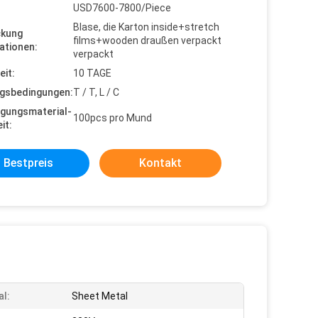
USD7600-7800/Piece
Blase, die Karton inside+stretch
ckung
films+wooden draußen verpackt
ationen:
verpackt
eit:
10 TAGE
gsbedingungen:
T / T, L / C
gungsmaterial-
100pcs pro Mund
it:
Bestpreis
Kontakt
al:
Sheet Metal