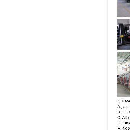
3.
Paten
A., st
B., CE
C. All
D. Ein
E. 48 