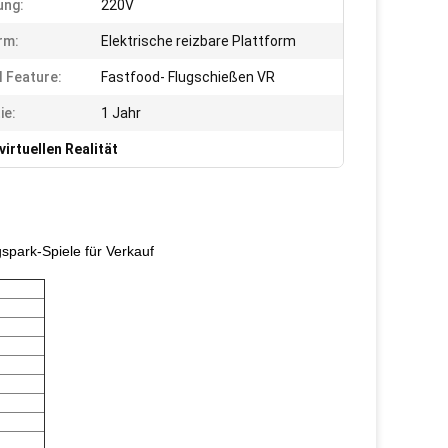
ung:
220V
rm:
Elektrische reizbare Plattform
l Feature:
Fastfood- Flugschießen VR
ie:
1 Jahr
irtuellen Realität
spark-Spiele für Verkauf