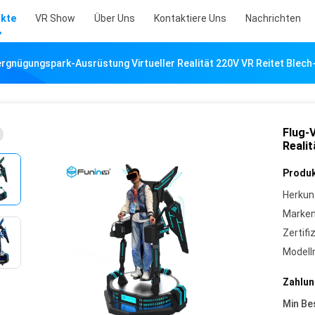
kte
VR Show
Über Uns
Kontaktiere Uns
Nachrichten
rgnügungspark-Ausrüstung Virtueller Realität 220V VR Reitet Blech
Flug-
Realit
Produk
Herkun
Marke
Zertifi
Model
Zahlun
Min Be