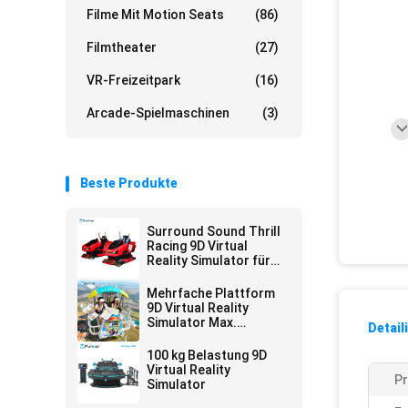
Filme Mit Motion Seats
(86)
Filmtheater
(27)
VR-Freizeitpark
(16)
Arcade-Spielmaschinen
(3)
Beste Produkte
Surround Sound Thrill
Racing 9D Virtual
Reality Simulator für
Unterhaltungsstätten
Mehrfache Plattform
9D Virtual Reality
Simulator Max.
Detail
Kapazität 200 kg
100 kg Belastung 9D
Virtual Reality
P
Simulator