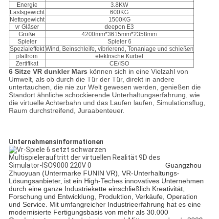
Energie
3.8KW
Lastsgewicht
600KG
Nettogewicht
1500KG
vr Gläser
deepon E3
Größe
4200mm*3615mm*2358mm
Spieler
Spieler 6
Spezialeffekt
Wind, Beinschleife, vibrierend, Tonanlage und schießen
platfrom
elektrische Kurbel
Zertifikat
CE/ISO
6 Sitze VR dunkler Mars
können sich in eine Vielzahl von
Umwelt, als ob durch die Tür der Tür, direkt in andere
untertauchen, die nie zur Welt gewesen werden, genießen die
Standort ähnliche schockierende Unterhaltungserfahrung, wie
die virtuelle Achterbahn und das Laufen laufen, Simulationsflug,
Raum durchstreifend, Juraabenteuer.
Unternehmensinformationen
Guangzhou
Zhuoyuan (Untermarke FUNIN VR), VR-Unterhaltungs-
Lösungsanbieter, ist ein High-Teches innovatives Unternehmen
durch eine ganze Industriekette einschließlich Kreativität,
Forschung und Entwicklung, Produktion, Verkäufe, Operation
und Service. Mit umfangreicher Industrieerfahrung hat es eine
modernisierte Fertigungsbasis von mehr als 30.000