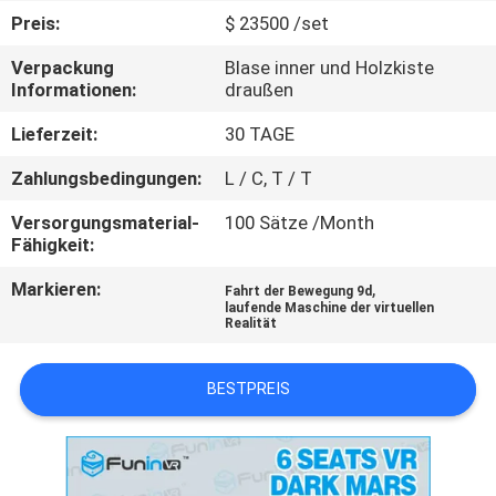
TOUR
Preis:
$ 23500 /set
Verpackung
Blase inner und Holzkiste
QUALITÄTSKONTROLLE
Informationen:
draußen
Lieferzeit:
30 TAGE
KONTAKTIERE
Zahlungsbedingungen:
L / C, T / T
UNS
Versorgungsmaterial-
100 Sätze /Month
Fähigkeit:
NACHRICHTEN
Markieren:
,
Fahrt der Bewegung 9d
laufende Maschine der virtuellen
Realität
FÄLLE
BESTPREIS
SITEMAP
PRIVACY