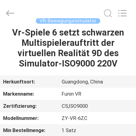
2026
Zhuoyuan
Co.,Ltd.
All
Rights
VR-Bewegungssimulator
Reserved.
Vr-Spiele 6 setzt schwarzen
HEIM
Multispielerauftritt der
PRODUKTE
virtuellen Realität 9D des
Simulator-ISO9000 220V
VR
SHOW
Herkunftsort:
Guangdong, China
Markenname:
Funin VR
ÜBER
Zertifizierung:
CS,ISO9000
UNS
Modellnummer:
ZY-VR-6ZC
FABRIK-
Min Bestellmenge:
1 Satz