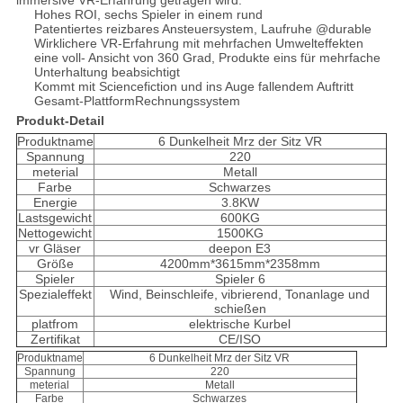
immersive VR-Erfahrung getragen wird.
Hohes ROI, sechs Spieler in einem rund
Patentiertes reizbares Ansteuersystem, Laufruhe @durable
Wirklichere VR-Erfahrung mit mehrfachen Umwelteffekten
eine voll- Ansicht von 360 Grad, Produkte eins für mehrfache
Unterhaltung beabsichtigt
Kommt mit Sciencefiction und ins Auge fallendem Auftritt
Gesamt-PlattformRechnungssystem
Produkt-Detail
Produktname
6 Dunkelheit Mrz der Sitz VR
Spannung
220
meterial
Metall
Farbe
Schwarzes
Energie
3.8KW
Lastsgewicht
600KG
Nettogewicht
1500KG
vr Gläser
deepon E3
Größe
4200mm*3615mm*2358mm
Spieler
Spieler 6
Spezialeffekt
Wind, Beinschleife, vibrierend, Tonanlage und
schießen
platfrom
elektrische Kurbel
Zertifikat
CE/ISO
Produktname
6 Dunkelheit Mrz der Sitz VR
Spannung
220
meterial
Metall
Farbe
Schwarzes