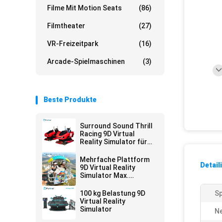
Filme Mit Motion Seats
(86)
Filmtheater
(27)
VR-Freizeitpark
(16)
Arcade-Spielmaschinen
(3)
Beste Produkte
Surround Sound Thrill
Racing 9D Virtual
Reality Simulator für
Unterhaltungsstätten
Mehrfache Plattform
Detail
9D Virtual Reality
Simulator Max.
Kapazität 200 kg
100 kg Belastung 9D
S
Virtual Reality
Simulator
Ne