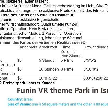
rie, stabileres laufen lassend!
 kühler Auftritt der Mode, Gesamtverbesserung im Licht, Sitz, T
atsaktualisierungen eine exklusive Produktion 9D des Filmes, 
ktere des Kinos der virtuellen Realität 9D
tpremiere + exklusive Eigenschaften;
ner Wirtschaftsstandort (Quadratmeter nur 2-9);
tlose Operation. Kein Bedarf zu installieren;
er automatischer Modus. 1 Person für Operation;
ufskundendienstabteilung, lebenslange Wartung!
mmen des Kinos der virtuellen Realität zwei 9D
Kartenpreis
Arbeitszeit
Filme
Umwandlung
Zeiten für
eine Stunde
ag
$5
5 Stunden
5 Filme
5*5*5*2
szeitung)
ag
$5
10 Stunden
8 Filme
5*10*8*2
henende)
onat
$5
10*8+5*22
800*8+250*22
R-Freizeitpark unserer Kunden