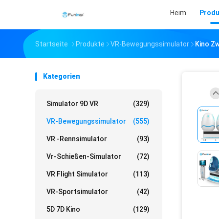
Heim
Produ
Startseite
Produkte
VR-Bewegungssimulator
Kino Zw
Kategorien
Simulator 9D VR
(329)
VR-Bewegungssimulator
(555)
VR -Rennsimulator
(93)
Vr-Schießen-Simulator
(72)
VR Flight Simulator
(113)
VR-Sportsimulator
(42)
5D 7D Kino
(129)