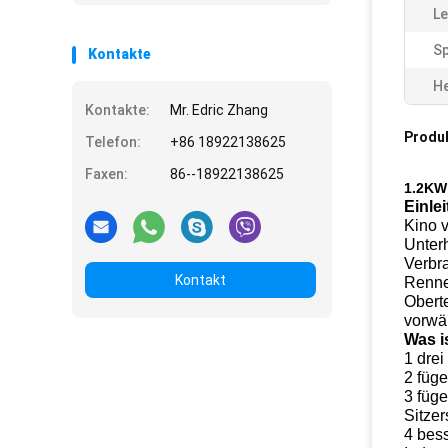
Le
Sp
Kontakte
He
Kontakte:
Mr. Edric Zhang
Produ
Telefon:
+86 18922138625
Faxen:
86--18922138625
1.2KW 
Einle
Kino v
Unterh
Verbr
Kontakt
Renne
Obert
vorwä
Was i
1 dre
2 füge
3 füge
Sitze
4 bess