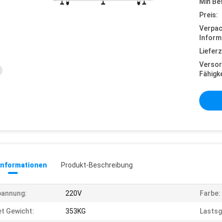
Min Be
Preis:
Verpa
Inform
Lieferz
Versor
Fähigke
informationen
Produkt-Beschreibung
pannung:
220V
Farbe:
t Gewicht:
353KG
Lastsg