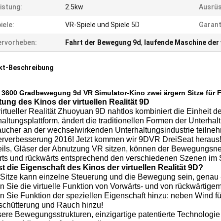
istung:
2.5kw
Ausrüs
iele:
VR-Spiele und Spiele 5D
Garant
rvorheben:
Fahrt der Bewegung 9d
,
laufende Maschine der v
kt-Beschreibung
3600 Gradbewegung 9d VR Simulator-Kino zwei ärgern Sitze für F
itung des Kinos der virtuellen Realität 9D
irtueller Realität Zhuoyuan 9D nahtlos kombiniert die Einheit de
altungsplattform, ändert die traditionellen Formen der Unterhal
der
aucher an
wechselwirkenden Unterhaltungsindustrie teilne
rverbesserung 2016! Jetzt kommen wir 9DVR DreiSeat heraus! 
eils, Gläser der Abnutzung VR sitzen, können der Bewegungsnei
rts und rückwärts entsprechend den verschiedenen Szenen im 
st die Eigenschaft des Kinos der virtuellen Realität 9D?
i Sitze kann einzelne Steuerung und die Bewegung sein, genau 
n Sie die virtuelle Funktion von Vorwärts- und von rückwärtigem 
n Sie Funktion der speziellen Eigenschaft hinzu: neben Wind fü
rschütterung und Rauch hinzu!
ere Bewegungsstrukturen, einzigartige patentierte Technologie