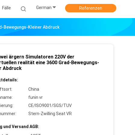
German
Fälle
Referenzen
rad-Bewegungs-Kleiner Abdruck
zwei ärgern Simulatoren 220V der
rtuellen realität eine 3600 Grad-Bewegungs-
er Abdruck
tdetails:
ftsort:
China
nname:
funin vr
zierung:
CE/ISO9001/SGS/TUV
lnummer:
Stern-Zwilling Seat VR
g und Versand AGB: