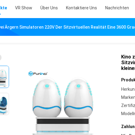
kte
VR Show
Über Uns
Kontaktiere Uns
Nachrichten
ei Ärgern Simulatoren 220V Der Sitzvirtuellen Realität Eine 3600 G
Kino 
Sitzvi
klein
Produk
Herkun
Marke
Zertifi
Model
Zahlun