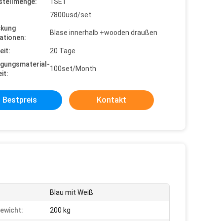
stellmenge:
1SET
7800usd/set
ckung
Blase innerhalb +wooden draußen
ationen:
eit:
20 Tage
gungsmaterial-
100set/Month
it:
Bestpreis
Kontakt
Blau mit Weiß
ewicht:
200 kg