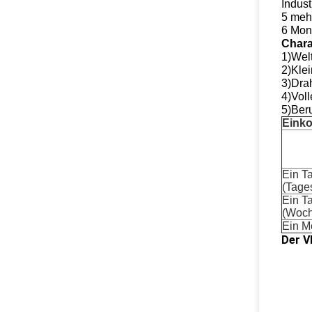
Indust
5 mehr
6 Mon
Chara
1)Wel
2)Klei
3)Drah
4)Voll
5)Ber
Einko
Ein T
(Tage
Ein T
(Woc
Ein M
Der V