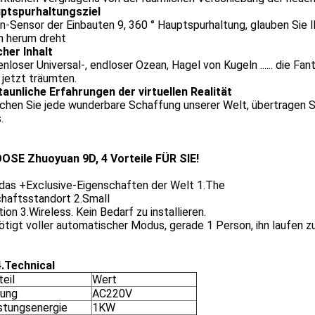
ptspurhaltungsziel
-Sensor der Einbauten 9, 360 ° Hauptspurhaltung, glauben Sie I
h herum dreht
cher Inhalt
nloser Universal-, endloser Ozean, Hagel von Kugeln ...... die Fan
jetzt träumten.
taunliche Erfahrungen der virtuellen Realität
chen Sie jede wunderbare Schaffung unserer Welt, übertragen S
.
OSE Zhuoyuan 9D, 4 Vorteile FÜR SIE!
 das +Exclusive-Eigenschaften der Welt 1.The
chaftsstandort 2.Small
ion 3.Wireless. Kein Bedarf zu installieren.
ötigt voller automatischer Modus, gerade 1 Person, ihn laufen zu
.Technical
teil
Wert
ung
AC220V
stungsenergie
1KW