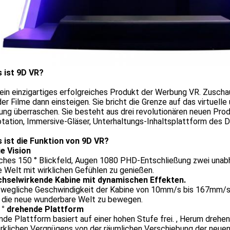
 ist 9D VR?
 ein einzigartiges erfolgreiches Produkt der Werbung VR. Zusch
er Filme dann einsteigen. Sie bricht die Grenze auf das virtuelle
ung überraschen. Sie besteht aus drei revolutionären neuen Pr
tation, Immersive-Gläser, Unterhaltungs-Inhaltsplattform des 
 ist die Funktion von 9D VR?
ie Vision
ches 150 ° Blickfeld, Augen 1080 PHD-Entschließung zwei unabh
e Welt mit wirklichen Gefühlen zu genießen.
hselwirkende Kabine mit dynamischen Effekten.
ewegliche Geschwindigkeit der Kabine von 10mm/s bis 167mm/s k
n die neue wunderbare Welt zu bewegen.
 ° drehende Plattform
de Plattform basiert auf einer hohen Stufe frei. , Herum drehen
rklichen Vergnügens von der räumlichen Verschiebung der neuen