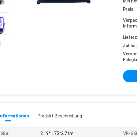
Min Be
Preis:
Verpa
Inform
Lieferz
Zahlun
Versor
Fähigke
informationen
Produkt-Beschreibung
röße:
2.19*1.75*2.71m
VR-Glä