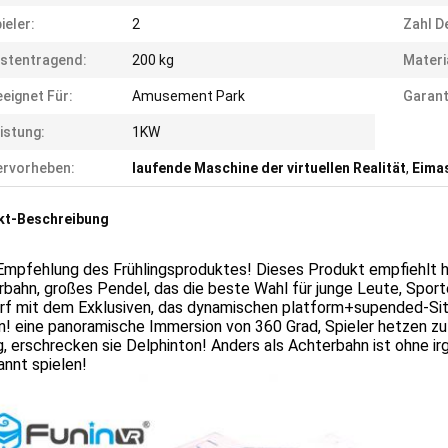
ieler:
2
Zahl D
stentragend:
200 kg
Materi
eignet Für:
Amusement Park
Garant
istung:
1KW
rvorheben:
laufende Maschine der virtuellen Realität
,
Eima
kt-Beschreibung
Empfehlung des Frühlingsproduktes! Dieses Produkt empfiehlt h
bahn, großes Pendel, das die beste Wahl für junge Leute, Sport
rf mit dem Exklusiven, das dynamischen platform+supended-Sitz
n! eine panoramische Immersion von 360 Grad, Spieler hetzen zu 
, erschrecken sie Delphinton! Anders als Achterbahn ist ohne irge
nnt spielen!