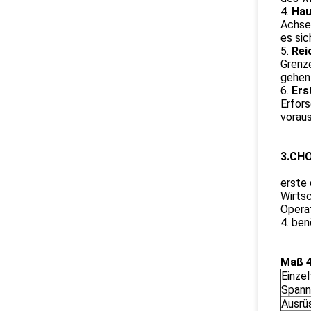
4.
Hau
Achsen
es sic
5.
Rei
Grenze
gehen 
6.
Ers
Erfors
voraus
3.CHO
erste
Wirts
Operat
4. ben
Maß 4
Einzel
Spann
Ausrü