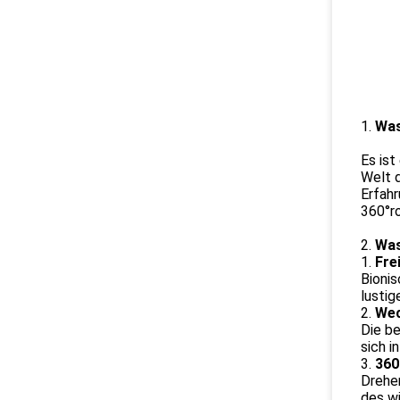
1.
Was
Es ist
Welt d
Erfahr
360°ro
2.
Was
1.
Fre
Bionis
lustig
2.
Wec
Die b
sich i
3.
360
Drehen
des wi