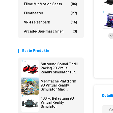
Filme Mit Motion Seats
(86)
Filmtheater
(27)
VR-Freizeitpark
(16)
Arcade-Spielmaschinen
(3)
Beste Produkte
Surround Sound Thrill
Racing 9D Virtual
Reality Simulator für
Unterhaltungsstätten
Mehrfache Plattform
9D Virtual Reality
Simulator Max.
Kapazität 200 kg
Detail
100 kg Belastung 9D
Virtual Reality
Simulator
G