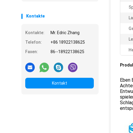
Sp
Kontakte
La
Ge
Kontakte:
Mr. Edric Zhang
Le
Telefon:
+86 18922138625
He
Faxen:
86--18922138625
Produ
Eben 
Kontakt
Achter
Entwu
spiele
Schlag
entspa