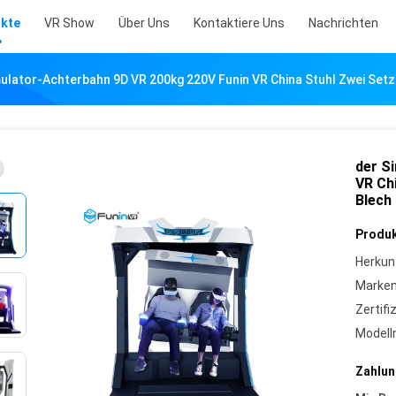
kte
VR Show
Über Uns
Kontaktiere Uns
Nachrichten
ulator-Achterbahn 9D VR 200kg 220V Funin VR China Stuhl Zwei Setz
der S
VR Ch
Blech
Produk
Herkun
Marke
Zertifi
Model
Zahlun