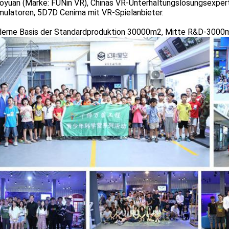
yuan (Marke: FUNin VR), Chinas VR-Unterhaltungslösungsexperte
mulatoren, 5D7D Cenima mit VR-Spielanbieter.
derne Basis der Standardproduktion 30000m2, Mitte R&D-3000