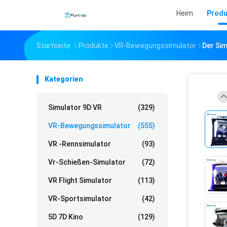
Heim
Produ
Startseite
Produkte
VR-Bewegungssimulator
Der Sim
Kategorien
Simulator 9D VR
(329)
VR-Bewegungssimulator
(555)
VR -Rennsimulator
(93)
Vr-Schießen-Simulator
(72)
VR Flight Simulator
(113)
VR-Sportsimulator
(42)
5D 7D Kino
(129)