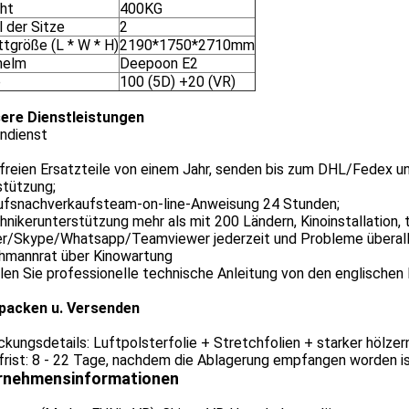
ht
400KG
 der Sitze
2
ttgröße (L * W * H)
2190*1750*2710mm
helm
Deepoon E2
e
100 (5D) +20 (VR)
ere Dienstleistungen
ndienst
e freien Ersatzteile von einem Jahr, senden bis zum DHL/Fedex
stützung;
rufsnachverkaufsteam-on-line-Anweisung 24 Stunden;
hnikerunterstützung mehr als mit 200 Ländern, Kinoinstallation, 
ber/Skype/Whatsapp/Teamviewer jederzeit und Probleme überall
chmannrat über Kinowartung
llen Sie professionelle technische Anleitung von den englischen
packen u. Versenden
kungsdetails: Luftpolsterfolie + Stretchfolien + starker hölze
frist: 8 - 22 Tage, nachdem die Ablagerung empfangen worden i
rnehmensinformationen