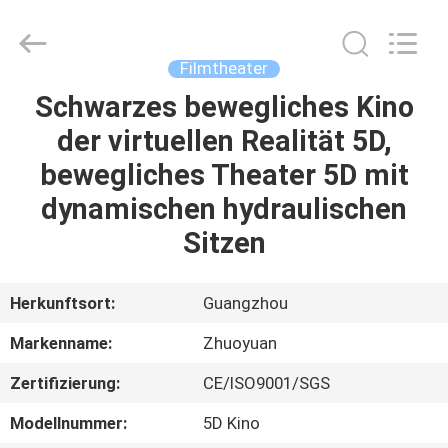
2026
Zhuoyuan
Co.,Ltd.
All
Rights
Filmtheater
Reserved.
Schwarzes bewegliches Kino
HEIM
der virtuellen Realität 5D,
PRODUKTE
bewegliches Theater 5D mit
dynamischen hydraulischen
VR
Sitzen
SHOW
Herkunftsort:
Guangzhou
ÜBER
Markenname:
Zhuoyuan
UNS
Zertifizierung:
CE/ISO9001/SGS
FABRIK-
Modellnummer:
5D Kino