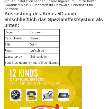
großen Installation senden unsere Ingenieure, um zu helfen
Garantieren Sie 12 Monaten für Hardware, Lebenszeit für
Software
Ausrüstung des Kinos 5D auch
einschließlich das Spezialeffektsystem als
unten:
Regen
Schnee
Rauch/Nebel
Blase
Blitz
Wind
Feuer
Luftschlag
Wasserspray
Beinschleife
Seat-Erschütterung
Hintere Erschütterung