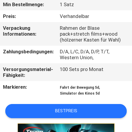
TOUR
Min Bestellmenge:
1 Satz
Preis:
Verhandelbar
QUALITÄTSKONTROLLE
Verpackung
Rahmen der Blase
Informationen:
pack+stretch films+wood
(hölzerner Kasten für Wahl)
KONTAKTIERE
UNS
Zahlungsbedingungen:
D/A, L/C, D/A, D/P, T/T,
Western Union,
NACHRICHTEN
Versorgungsmaterial-
100 Sets pro Monat
Fähigkeit:
Markieren:
,
FÄLLE
Fahrt der Bewegung 5d
Simulator des Kinos 5d
SITEMAP
BESTPREIS
PRIVACY