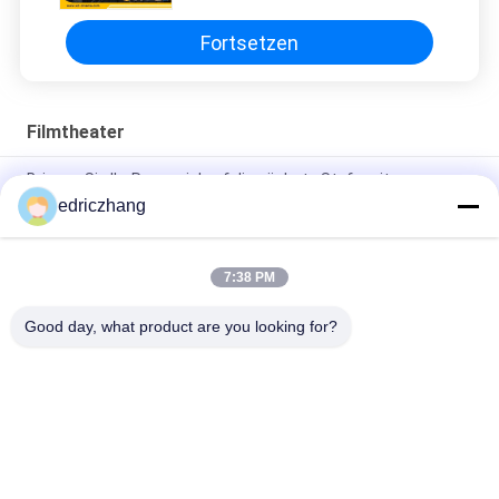
Fortsetzen
Filmtheater
Bringen Sie Ihr Rennspiel auf die nächste Stufe mit unserem
interaktiven Motion Race Simulator Ball Screen 380v
edriczhang
Interaktive Spiele Inhalt
Elektrische Anlage 5D-Kinos Digitalprojektion 500kg Kapazität
7:38 PM
Innenwerbendes 5D-Kinosystem für die digitale Projektion
Good day, what product are you looking for?
Beliebte Kategorien
Alle
VR-
Simulator 9D VR
Bewegungssimulator