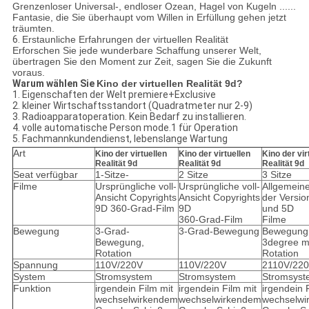
Grenzenloser Universal-, endloser Ozean, Hagel von Kugeln ......
Fantasie, die Sie überhaupt vom Willen in Erfüllung gehen jetzt
träumten.
6.
Erstaunliche Erfahrungen der virtuellen Realität
Erforschen Sie jede wunderbare Schaffung unserer Welt,
übertragen Sie den Moment zur Zeit, sagen Sie die Zukunft
voraus.
Warum wählen Sie
Kino der virtuellen Realität 9d?
1. Eigenschaften der Welt premiere+Exclusive
2. kleiner Wirtschaftsstandort (Quadratmeter nur 2-9)
3. Radioapparatoperation. Kein Bedarf zu installieren.
4. volle automatische Person mode.1 für Operation
5. Fachmannkundendienst, lebenslange Wartung
Art
Kino der virtuellen
Kino der virtuellen
Kino der vir
Realität 9d
Realität 9d
Realität 9d
Seat verfügbar
1-Sitze-
2 Sitze
3 Sitze
Filme
Ursprüngliche voll-
Ursprüngliche voll-
Allgemein
Ansicht Copyrights
Ansicht Copyrights
der Versio
9D 360-Grad-Film
9D
und 5D
360-Grad-Film
Filme
Bewegung
3-Grad-
3-Grad-Bewegung
Bewegung
Bewegung,
3degree m
Rotation
Rotation
Spannung
110V/220V
110V/220V
2110V/22
System
Stromsystem
Stromsystem
Stromsyst
Funktion
irgendein Film mit
irgendein Film mit
irgendein 
wechselwirkendem
wechselwirkendem
wechselwi