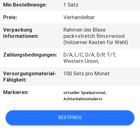
TOUR
Min Bestellmenge:
1 Satz
Preis:
Verhandelbar
QUALITÄTSKONTROLLE
Verpackung
Rahmen der Blase
Informationen:
pack+stretch films+wood
(hölzerner Kasten für Wahl)
KONTAKTIERE
UNS
Zahlungsbedingungen:
D/A, L/C, D/A, D/P, T/T,
Western Union,
NACHRICHTEN
Versorgungsmaterial-
100 Sets pro Monat
Fähigkeit:
Markieren:
,
FÄLLE
virtueller Spielautomat
Achterbahnsimulator
SITEMAP
BESTPREIS
PRIVACY