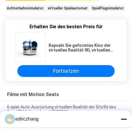
Achterbahnsimulator
virtueller Spielautomat
SpielFlugsimulator
Erhalten Sie den besten Preis für
Kapseln Sie geformtes Kino der
virtuellen Realität 9D, virtuellen
Spielautomaten mit
panoramischem Sturzhelm 360 ein
Fortsetzen
Filme mit Motion Seats
6 spiel-Auto-Ausrüstung virtuellen Realität der Sitz9d des
Kino-VR Multispielermit ISO9001
edriczhang
Der virtuellen Realität Multispieler-Sitze der Vr-Simulator-
Spiel-Maschinen-6, die Simulator 9d VR laufen