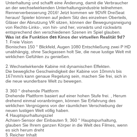
Unterhaltung und schafft eine Änderung, damit die Verbraucher
an der wechselwirkenden Unterhaltungsindustrie teilnehmen.
Rennerverbesserung 2016! Jetzt kommen wir 9DVR DreiSeat
heraus! Spieler können auf jedem Sitz des einzelnen Oberteils,
Gläser der Abnutzung VR sitzen, können der Bewegungsneigung
von Rechts-Links-, von hin- und her, vorwärts und rückwärts
entsprechend den verschiedenen Szenen im Spiel glauben.
Was ist die Funktion
des
Kinos der virtuellen Realität 9d
?
1.
Freie Vision
Bionisches 150 ° Blickfeld, Augen 1080 Entschließung zwei P HD
unabhängig, ohne Sackgassen holt Sie, die neue lustige Welt mit
wirklichen Gefühlen zu genießen.
2.
Wechselwirkende Kabine mit dynamischen Effekten.
Die bewegliche Geschwindigkeit der Kabine von 10mm/s bis
167mm/s kann genaue Regelung sein, machen Sie frei, sich in
die neue wunderbare Welt zu bewegen.
3.
360 ° drehende Plattform
Drehende Plattform basiert auf einer hohen Stufe frei. , Herum
drehend einmal voranbringen, können Sie Erfahrung des
wirklichen Vergnügens von der räumlichen Verschiebung der
neuen lustigen Welt völlig haben.
4.
Hauptspurhaltungsziel
Achsen-Sensor der Einbauten 9, 360 ° Hauptspurhaltung,
glauben Sie Ihrem ganzen Körper in die Welt des Filmes, wenn
es sich herum dreht
5.
Reicher Inhalt