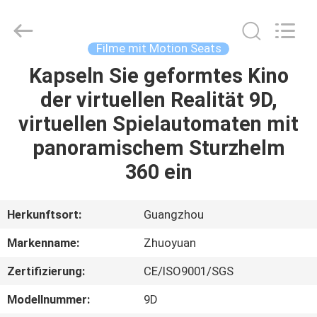
2026
Zhuoyuan
Co.,Ltd.
All
Rights
Filme mit Motion Seats
Reserved.
Kapseln Sie geformtes Kino
HEIM
der virtuellen Realität 9D,
PRODUKTE
virtuellen Spielautomaten mit
panoramischem Sturzhelm
VR
360 ein
SHOW
Herkunftsort:
Guangzhou
ÜBER
Markenname:
Zhuoyuan
UNS
Zertifizierung:
CE/ISO9001/SGS
FABRIK-
Modellnummer:
9D