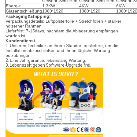
Gewehr-Schießen
Gewehr-Schießen
Gewehr-S
Energie
1.3KW
4KW
6KW
Glasentschließung
1080*1920
1080*1920
1080*192
Packaging&shipping:
Verpackungsdetails: Luftpolsterfolie + Stretchfolien + starker
hölzerner Rahmen
Lieferfrist: 7-15days, nachdem die Ablagerung empfangen
worden ist
Kundendienst:
1.
Unseren Techniker an Ihrem Standort ausliefern, um die
Installation abzuschließen und Ihnen tägliche Wartung
beizubringen.
2.
Eine Jahrgarantie, lebenslang Wartung.
3. Lebenszeit geben Software-Upgrade frei.