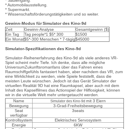
* Säulengang.
* Automobilausstellung.
* Supermarkt.
* Wissenschaftsförderungstätigkeiten und so weiter.
Gewinn-Modus für
Simulator des Kino-9d
Zeit
Gewinn-Analyse
Gesamtgewinn ($)
Ein Tag
Tag people*1 $5* 300
$1500
Ein Monat
$5*-300 Menschen * 7-tägig
$45000
Simulator-
Spezifikationen
des Kino-9d
Simulator-
Reihenerfahrung des
Kino-9d
als viele anderes VR-
Spiel scheint mehr Tiefe. Ich denke, dass alle mögliche
UniversumZukunftsromanfans über das Fahren eines
Raumschiffgefühls fantasiert haben, aber nachdem das VR, zum
eine Wirklichkeit zu werden, viele Spiele feststellt, dass die
meisten Leute wünschen. Jedoch ist das Gerät Simulator der
virtuellen Realität 9D hat eine Raumkapsel, aber auch mit dem
Inhalt des Kapselfilmes das Actionspiel der Hilflosigkeit, können
wir in die virtuelle Welt mehr untergetaucht werden.
Name
mit 3 Eiern
Simulator des Kino-9d
Bewegung
3-Grad-Freiheitsbewegung
Seat
3seats
verfügbar
Kontrollsystem
Elektrisches Servosystem
Energie
6KW