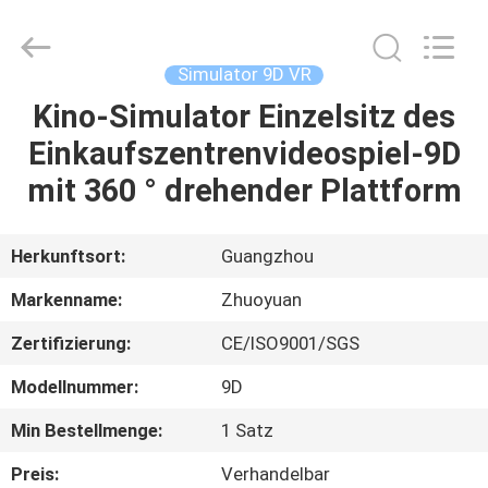
2026
Zhuoyuan
Co.,Ltd.
All
Rights
Simulator 9D VR
Reserved.
Kino-Simulator Einzelsitz des
HEIM
Einkaufszentrenvideospiel-9D
PRODUKTE
mit 360 ° drehender Plattform
VR
Herkunftsort:
Guangzhou
SHOW
Markenname:
Zhuoyuan
Zertifizierung:
CE/ISO9001/SGS
ÜBER
Modellnummer:
9D
UNS
Min Bestellmenge:
1 Satz
FABRIK-
Preis:
Verhandelbar