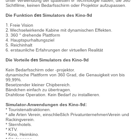
unter Verwendung der spätesten vr Technologie haben, die 360
Sichtfilme, keinen Bedarfsschirm oder Projektor aufzupassen.
Die Funktion
des
Simulators des Kino-9d
1.
Freie Vision
2.
Wechselwirkende Kabine mit dynamischen Effekten.
3. 360 ° drehende Plattform
4. Hauptspurhaltungsziel
5. Reichinhalt
6. erstaunliche Erfahrungen der virtuellen Realität
Die Vorteile
des
Simulators des Kino-9d
Kein Bedarfsschirm oder -projektor.
dynamische Plattform von 360 Grad, die Genauigkeit von bis
99,99%.
Besetzender kleiner Chipbereich.
Bändchen einfach zu übertragen.
Drahtlose Operation. Kein Bedarf zu installieren.
Simulator-
Anwendungen
des Kino-9d
:
* Touristenattraktionen.
* alle Arten Verein, einschließlich PrivatunternehmenVerein und
Rackingverein.
* Sternhotels.
* KTV.
* Kino, Heimkino.