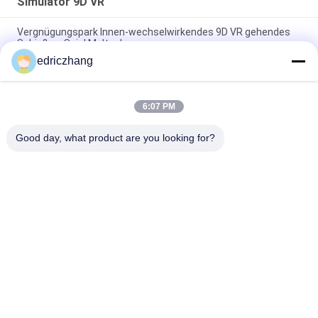
Simulator 9D VR
Vergnügungspark Innen-wechselwirkendes 9D VR gehendes
Schießen-Spiel Multuplayer
edriczhang
Simulator-Spiel-Maschine VR-Simulator-Innen-9D VR mit 6
Simulator der Sitz 9d
6:07 PM
Wechselwirkendes Kino virtuellen Realität Arcade Game
Machine Vrs E der Weltraumspaziergang-9d
Good day, what product are you looking for?
Beliebte Kategorien
Alle
VR-
Simulator 9D VR
Bewegungssimulator
Vr-Schießen-
VR -Rennsimulator
Simulator
VR Flight Simulator
VR-Sportsimulator