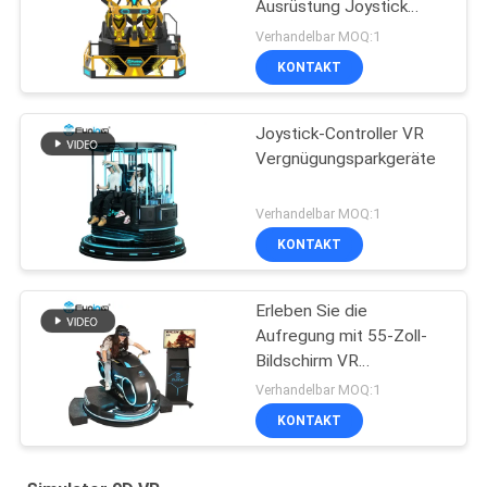
Ausrüstung Joystick
betrieben
Verhandelbar MOQ:1
KONTAKT
Joystick-Controller VR
Vergnügungsparkgeräte
Verhandelbar MOQ:1
KONTAKT
Erleben Sie die
Aufregung mit 55-Zoll-
Bildschirm VR
Vergnügungspark
Verhandelbar MOQ:1
Ausrüstung
KONTAKT