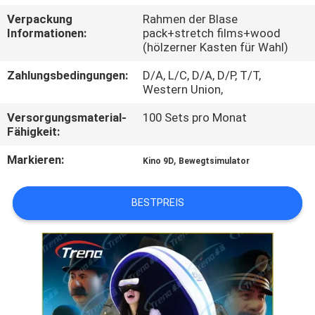
TOUR
Verpackung
Rahmen der Blase
Informationen:
pack+stretch films+wood
(hölzerner Kasten für Wahl)
QUALITÄTSKONTROLLE
Zahlungsbedingungen:
D/A, L/C, D/A, D/P, T/T,
Western Union,
KONTAKTIERE
Versorgungsmaterial-
100 Sets pro Monat
UNS
Fähigkeit:
Markieren:
,
Kino 9D
Bewegtsimulator
NACHRICHTEN
BESTPREIS
FÄLLE
SITEMAP
PRIVACY