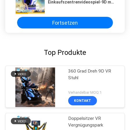
Einkaufszentrenvideospiel-9D mit
360 ° drehender Plattform
Fortsetzen
Top Produkte
360 Grad Dreh 9D VR
Stuhl
Verhandelbar MOQ:1
KONTAKT
Doppelsitzer VR
Vergnügungspark