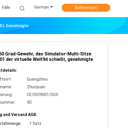
German
Fälle
Referenzen
eßt, Genehmigte
60 Grad-Gewehr, das Simulator-Multi-Sitze
01 der virtuelle Welt9d schießt, genehmigte
tdetails:
ftsort:
Guangzhou
nname:
Zhuoyuan
zierung:
CE/ISO9001/SGS
lnummer:
9D
g und Versand AGB:
stellmenge:
1 Satz