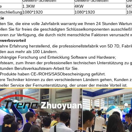
Gewehr-Schießen
Gewehr-Schießen
Ge
e
1.3KW
4KW
6
tschließung
1080*1920
1080*1920
10
ie
eten Sie, die eine volle Jahrfabrik warranty.we Ihnen 24 Stunden Wartu
ellen Sie für freies die geschädigten Schlüsselkomponenten ausschlie
toren zur Verfügung, die durch nicht menschliche Faktoren verursacht 
werbsvorteil
ahre Erfahrung herstellend, die professionellstefabrik von 5D 7D, Fabr
en aus mehr als 100 Ländern.
bhängige Forschung und Entwicklung Software und Hardware;
fsteam, zum Ihnen der professionellen technischen Unterstützung zu 
tunden Berufsverkaufsteam-Arbeit für Sie.
e Produkte haben CE-/ROHS/SASObescheinigung geführt.
re Techniker können zu den verschiedenen Ländern gehen, Kunden zu
eller Service der Fernunterstützung, der unser der meiste Vorteil ist.