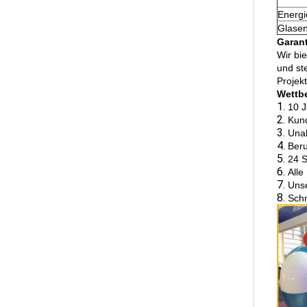
Energi
Glasen
Garant
Wir bi
und st
Projek
Wettbe
1.
10 J
2.
Kund
3.
Una
4.
Beru
5.
24 S
6.
All
7.
Unse
8.
Schn