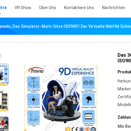
kte
VR Show
Über Uns
Kontaktiere Uns
Nachrichten
wehr, Das Simulator-Multi-Sitze ISO9001 Der Virtuelle Welt9d Schi
Das 3
ISO90
Produk
Herkun
Marke
Zertifi
Model
Zahlun
Min Be