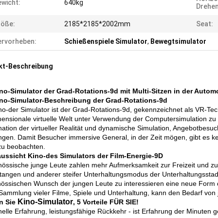
wicht:
640kg
Drehen
röße:
2185*2185*2002mm
Seat:
rvorheben:
Schießenspiele Simulator
,
Bewegtsimulator
kt-Beschreibung
no-Simulator der Grad-Rotations-9d mit Multi-Sitzen in der Autom
no-Simulator-Beschreibung der Grad-Rotations-9d
no-der Simulator ist der Grad-Rotations-9d, gekennzeichnet als VR-Tech
mensionale virtuelle Welt unter Verwendung der Computersimulation zu 
ation der virtueller Realität und dynamische Simulation, Angebotbesuc
ngen. Damit Besucher immersive General, in der Zeit mögen, gibt es 
zu beobachten.
ussicht Kino-des Simulators der Film-Energie-9D
nössische junge Leute zahlen mehr Aufmerksamkeit zur Freizeit und zur 
tangen und anderer steifer Unterhaltungsmodus der Unterhaltungsstadt 
nössischen Wunsch der jungen Leute zu interessieren eine neue Form de
e Sammlung vieler Filme, Spiele und Unterhaltung, kann den Bedarf von j
Kino-Simulator
n Sie
, 5 Vorteile FÜR SIE!
elle Erfahrung, leistungsfähige Rückkehr - ist Erfahrung der Minuten