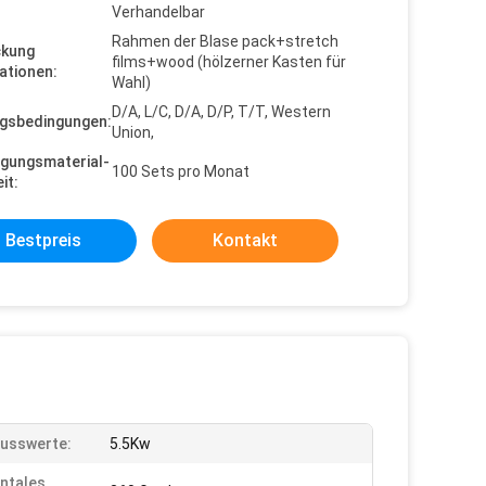
Verhandelbar
Rahmen der Blase pack+stretch
ckung
films+wood (hölzerner Kasten für
ationen:
Wahl)
D/A, L/C, D/A, D/P, T/T, Western
gsbedingungen:
Union,
gungsmaterial-
100 Sets pro Monat
it:
Bestpreis
Kontakt
usswerte:
5.5Kw
ntales