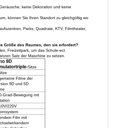
ne Geräusche, keine Dekoration und keine
um, können Sie Ihren Standort zu gleichgültig wo
kaufszentren, Parks, Quadrate, KTV, Filmtheater,
ie Größe des Raumes, den sie erfordert?
en, Freizeitpark, um das Schule-ect.
ganzen Satz der Maschine zu setzen.
no 9D
mulatortriple-
Sitze
itze
lgemeine Filme der
rsion 9D und 5D
lme
0-Grad-Bewegung mit
tation
10V/220V
romsystem
endein Film mit
chselwirkendem