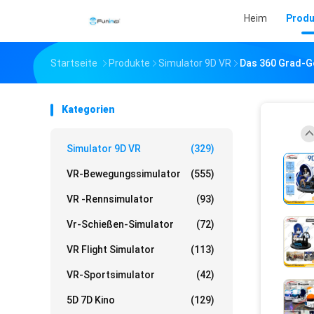
Heim
Produ
Startseite
Produkte
Simulator 9D VR
Das 360 Grad-Ge
Kategorien
Simulator 9D VR
(329)
VR-Bewegungssimulator
(555)
VR -Rennsimulator
(93)
Vr-Schießen-Simulator
(72)
VR Flight Simulator
(113)
VR-Sportsimulator
(42)
5D 7D Kino
(129)