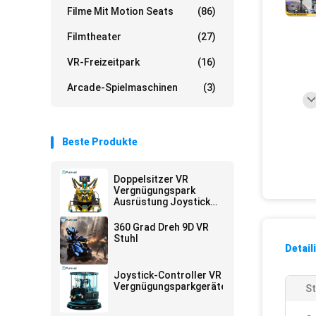
Filme Mit Motion Seats
(86)
Filmtheater
(27)
VR-Freizeitpark
(16)
Arcade-Spielmaschinen
(3)
Beste Produkte
Doppelsitzer VR
Vergnügungspark
Ausrüstung Joystick
betrieben
360 Grad Dreh 9D VR
Stuhl
Detail
Joystick-Controller VR
Vergnügungsparkgeräte
St