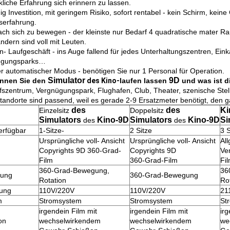
kliche Erfahrung sich erinnern zu lassen.
g Investition, mit geringem Risiko, sofort rentabel - kein Schirm, kei
serfahrung.
ach sich zu bewegen - der kleinste nur Bedarf 4 quadratische mater Ra
ändern sind voll mit Leuten.
n- Laufgeschäft - ins Auge fallend für jedes Unterhaltungszentren, Ein
ügungsparks…
er automatischer Modus - benötigen Sie nur 1 Personal für Operation.
Simulator
9D
nnen Sie den
des Kino-
laufen lassen
und was ist d
fszentrum, Vergnügungspark, Flughafen, Club, Theater, szenische Stell
Standorte sind passend, weil es gerade 2-9 Ersatzmeter benötigt, den 
des
des
Ki
Einzelsitz
Doppelsitz
Simulators
Kino-9D
Simulators
Kino-9D
Si
des
des
erfügbar
1-Sitze-
2 Sitze
3 S
Ursprüngliche voll- Ansicht
Ursprüngliche voll- Ansicht
Al
Copyrights 9D 360-Grad-
Copyrights 9D
Ve
Film
360-Grad-Film
Fi
360-Grad-Bewegung,
36
ung
360-Grad-Bewegung
Rotation
Ro
ung
110V/220V
110V/220V
21
m
Stromsystem
Stromsystem
St
irgendein Film mit
irgendein Film mit
irg
on
wechselwirkendem
wechselwirkendem
we