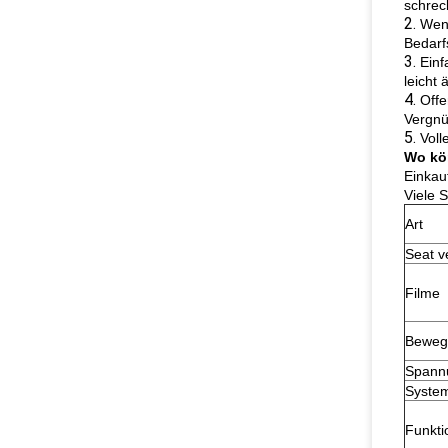
schrec
2.
Weni
Bedarf
3.
Einf
leicht 
4.
Offe
Vergn
5.
Voll
Wo kö
Einkau
Viele 
Art
Seat v
Filme
Beweg
Spann
Syste
Funkti