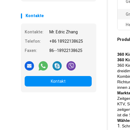
Ge
G
Kontakte
He
Kontakte:
Mr. Edric Zhang
Produ
Telefon:
+86 18922138625
Faxen:
86--18922138625
360 Ki
360 Ki
360 Ki
dreidi
Kombin
Kontakt
Richtu
innen 
Markta
Zeitge
KTV, S
zeitge
ist di
Wähle
1.
Schn