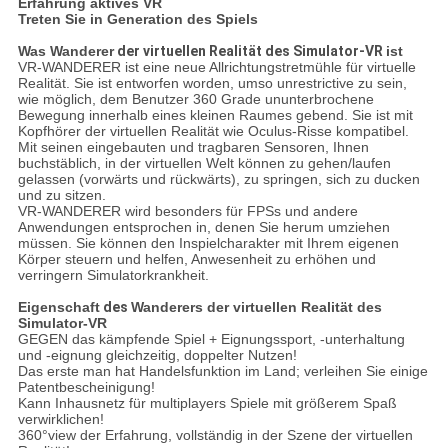
Erfahrung aktives VR
Treten Sie in Generation des Spiels
Was
Wanderer
der virtuellen Realität des Simulator-VR
ist
VR-WANDERER ist eine neue Allrichtungstretmühle für virtuelle
Realität. Sie ist entworfen worden, umso unrestrictive zu sein,
wie möglich, dem Benutzer 360 Grade ununterbrochene
Bewegung innerhalb eines kleinen Raumes gebend. Sie ist mit
Kopfhörer der virtuellen Realität wie Oculus-Risse kompatibel.
Mit seinen eingebauten und tragbaren Sensoren, Ihnen
buchstäblich, in der virtuellen Welt können zu gehen/laufen
gelassen (vorwärts und rückwärts), zu springen, sich zu ducken
und zu sitzen.
VR-WANDERER wird besonders für FPSs und andere
Anwendungen entsprochen in, denen Sie herum umziehen
müssen. Sie können den Inspielcharakter mit Ihrem eigenen
Körper steuern und helfen, Anwesenheit zu erhöhen und
verringern Simulatorkrankheit.
Eigenschaft
des
Wanderers der virtuellen Realität des
Simulator-VR
GEGEN das kämpfende Spiel + Eignungssport, -unterhaltung
und -eignung gleichzeitig, doppelter Nutzen!
Das erste man hat Handelsfunktion im Land; verleihen Sie einige
Patentbescheinigung!
Kann Inhausnetz für multiplayers Spiele mit größerem Spaß
verwirklichen!
360°view der Erfahrung, vollständig in der Szene der virtuellen