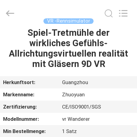
2026
Zhuoyuan
Co.,Ltd.
All
Rights
VR -Rennsimulator
Reserved.
Spiel-Tretmühle der
HEIM
wirkliches Gefühls-
PRODUKTE
Allrichtungsvirtuellen realität
mit Gläsern 9D VR
VR
SHOW
Herkunftsort:
Guangzhou
Markenname:
Zhuoyuan
ÜBER
Zertifizierung:
CE/ISO9001/SGS
UNS
Modellnummer:
vr Wanderer
FABRIK-
Min Bestellmenge:
1 Satz