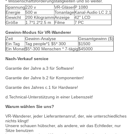
* Wissenschaftsförderungstätigkeiten und so weiter.
Spannung
220 v
VR-Gläser
P 1080
Energie
500 w
Tonanlage
Kanal-Audio LC 2,1
Gewicht
200 Kilogramm
Anzeige
42" LCD
Größe
1.7*1.2*2.5 m
Filme
7 PC
Gewinn-Modus für VR-Wanderer
Zeit
Gewinn-Analyse
Gesamtgewinn ($)
Ein Tag
Tag people*1 $5* 300
$1500
Ein Monat
$5*-300 Menschen * 7-tägig
$45000
Nach-Verkauf sercice
Garantie der Jahre a.3 für Software!
Garantie der Jahre b.2 für Komponenten!
Garantie des Jahres c.1 für Hardware!
d.Technical-Unterstützung in einer Lebenszeit!
Warum wählen Sie uns?
VR-Wanderer, jeder Lieferantenanruf, der, wie unterschiedliches
nichts klingt!
Unsere schauen hübscher, als andere, wir das Echtleder, nur
Sitze benutzen