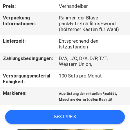
TOUR
Preis:
Verhandelbar
Verpackung
Rahmen der Blase
QUALITÄTSKONTROLLE
Informationen:
pack+stretch films+wood
(hölzerner Kasten für Wahl)
KONTAKTIERE
Lieferzeit:
Entsprechend den
Istzuständen
UNS
Zahlungsbedingungen:
D/A, L/C, D/A, D/P, T/T,
Western Union,
NACHRICHTEN
Versorgungsmaterial-
100 Sets pro Monat
Fähigkeit:
FÄLLE
Markieren:
,
Ausrüstung der virtuellen Realität
Maschine der virtuellen Realität
SITEMAP
BESTPREIS
PRIVACY