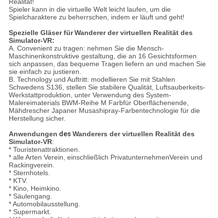
Realität!
Spieler kann in die virtuelle Welt leicht laufen, um die
Spielcharaktere zu beherrschen, indem er läuft und geht!
Spezielle Gläser für
Wanderer der virtuellen Realität des
Simulator-VR
:
A. Convenient zu tragen: nehmen Sie die Mensch-
Maschinenkonstruktive gestaltung, die an 16 Gesichtsformen
sich anpassen, das bequeme Tragen liefern an und machen Sie
sie einfach zu justieren.
B. Technology und Auftritt: modellieren Sie mit Stahlen
Schwedens S136, stellen Sie stabilere Qualität, Luftsauberkeits-
Werkstattproduktion, unter Verwendung des System-
Malereimaterials BWM-Reihe M Farbfür Oberflächenende,
Mähdrescher Japaner Musashipray-Farbentechnologie für die
Herstellung sicher.
Anwendungen
des
Wanderers der virtuellen Realität des
Simulator-VR
:
* Touristenattraktionen.
* alle Arten Verein, einschließlich PrivatunternehmenVerein und
Rackingverein.
* Sternhotels.
* KTV.
* Kino, Heimkino.
* Säulengang.
* Automobilausstellung.
* Supermarkt.