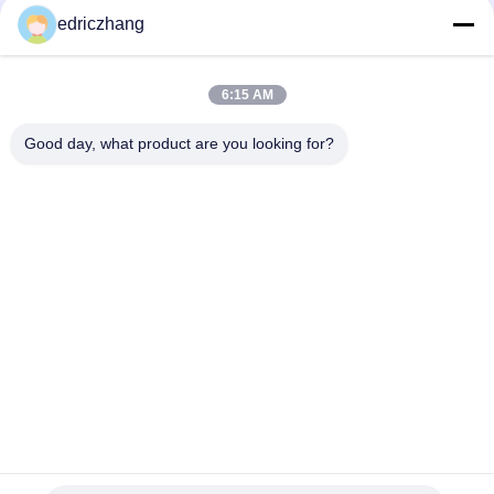
edriczhang
Immersives 6 Sitzplätze 9D VR VR Kino Max. Kapazität von
200 kg für ein unvergessliches Erlebnis
6:15 AM
Lassen Sie die Kraft der 9D Virtual Reality Simulator 10 Film
Quantity I5 1650 8G 240G Immersive Erfahrung
Good day, what product are you looking for?
Beliebte Kategorien
Alle
VR-
Simulator 9D VR
Bewegungssimulator
Vr-Schießen-
VR -Rennsimulator
Simulator
VR Flight Simulator
VR-Sportsimulator
Filme Mit Motion 
5D 7D Kino
Seats