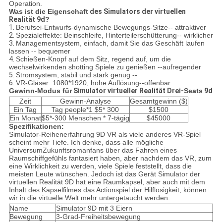
Operation.
Was ist die Eigenschaft
des
Simulators der virtuellen
Realität 9d
?
1.
Berufsei-Entwurfs-dynamische Bewegungs-Sitze-- attraktiver
2.
Spezialeffekte: Beinschleife, Hinterteilerschütterung-- wirklicher
3.
Managementsystem, einfach, damit Sie das Geschäft laufen
lassen -- bequemer
4.
Schießen-Knopf auf dem Sitz, regend auf, um die
wechselwirkenden shotting Spiele zu genießen --aufregender
5.
Stromsystem, stabil und stark genug --
6.
VR-Gläser: 1080*1920, hohe Auflösung--offenbar
Gewinn-Modus für
Simulator
virtueller Realität Drei-
Seats
9d
Zeit
Gewinn-Analyse
Gesamtgewinn ($)
Ein Tag
Tag people*1 $5* 300
$1500
Ein Monat
$5*-300 Menschen * 7-tägig
$45000
Spezifikationen:
Simulator-
Reihenerfahrung
9D VR
als viele anderes VR-Spiel
scheint mehr Tiefe. Ich denke, dass alle mögliche
UniversumZukunftsromanfans über das Fahren eines
Raumschiffgefühls fantasiert haben, aber nachdem das VR, zum
eine Wirklichkeit zu werden, viele Spiele feststellt, dass die
meisten Leute wünschen. Jedoch ist das Gerät Simulator der
virtuellen Realität 9D hat eine Raumkapsel, aber auch mit dem
Inhalt des Kapselfilmes das Actionspiel der Hilflosigkeit, können
wir in die virtuelle Welt mehr untergetaucht werden.
Name
Simulator 9D mit 3 Eiern
Bewegung
3-Grad-Freiheitsbewegung