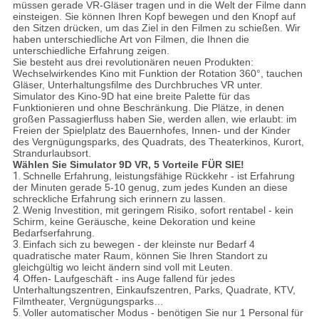
müssen gerade VR-Gläser tragen und in die Welt der Filme dann
einsteigen. Sie können Ihren Kopf bewegen und den Knopf auf
den Sitzen drücken, um das Ziel in den Filmen zu schießen. Wir
haben unterschiedliche Art von Filmen, die Ihnen die
unterschiedliche Erfahrung zeigen.
Sie besteht aus drei revolutionären neuen Produkten:
Wechselwirkendes Kino mit Funktion der Rotation 360°, tauchen
Gläser, Unterhaltungsfilme des Durchbruches VR unter.
Simulator des Kino-9D hat eine breite Palette für das
Funktionieren und ohne Beschränkung. Die Plätze, in denen
großen Passagierfluss haben Sie, werden allen, wie erlaubt: im
Freien der Spielplatz des Bauernhofes, Innen- und der Kinder
des Vergnügungsparks, des Quadrats, des Theaterkinos, Kurort,
Strandurlaubsort.
Wählen Sie Simulator 9D VR, 5 Vorteile FÜR SIE!
1.
Schnelle Erfahrung, leistungsfähige Rückkehr - ist Erfahrung
der Minuten gerade 5-10 genug, zum jedes Kunden an diese
schreckliche Erfahrung sich erinnern zu lassen.
2.
Wenig Investition, mit geringem Risiko, sofort rentabel - kein
Schirm, keine Geräusche, keine Dekoration und keine
Bedarfserfahrung.
3.
Einfach sich zu bewegen - der kleinste nur Bedarf 4
quadratische mater Raum, können Sie Ihren Standort zu
gleichgültig wo leicht ändern sind voll mit Leuten.
4.
Offen- Laufgeschäft - ins Auge fallend für jedes
Unterhaltungszentren, Einkaufszentren, Parks, Quadrate, KTV,
Filmtheater, Vergnügungsparks…
5.
Voller automatischer Modus - benötigen Sie nur 1 Personal für