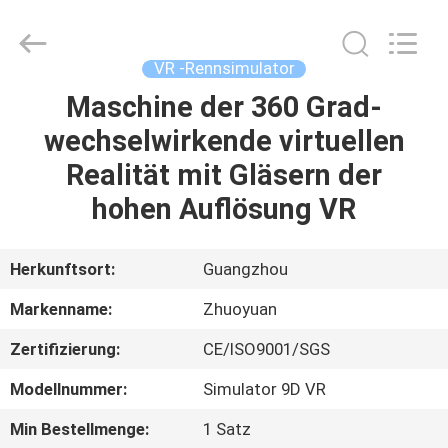
2026
Zhuoyuan
Co.,Ltd.
All
Rights
VR -Rennsimulator
Reserved.
Maschine der 360 Grad-
HEIM
wechselwirkende virtuellen
PRODUKTE
Realität mit Gläsern der
hohen Auflösung VR
VR
SHOW
Herkunftsort:
Guangzhou
Markenname:
Zhuoyuan
ÜBER
Zertifizierung:
CE/ISO9001/SGS
UNS
Modellnummer:
Simulator 9D VR
FABRIK-
Min Bestellmenge:
1 Satz