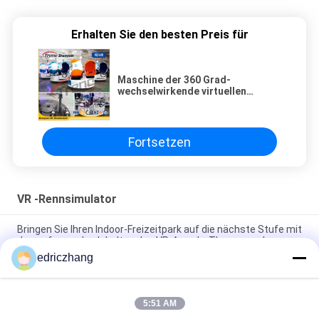
Erhalten Sie den besten Preis für
Maschine der 360 Grad-
wechselwirkende virtuellen
Realität mit Gläsern der hohen
Auflösung VR
Fortsetzen
VR -Rennsimulator
Bringen Sie Ihren Indoor-Freizeitpark auf die nächste Stufe mit
den aufregenden Inhalten des VR-Arcade-Themenparks
edriczhang
Immersives 6 Sitzplätze 9D VR VR Kino Max. Kapazität von
200 kg für ein unvergessliches Erlebnis
5:51 AM
Lassen Sie die Kraft der 9D Virtual Reality Simulator 10 Film