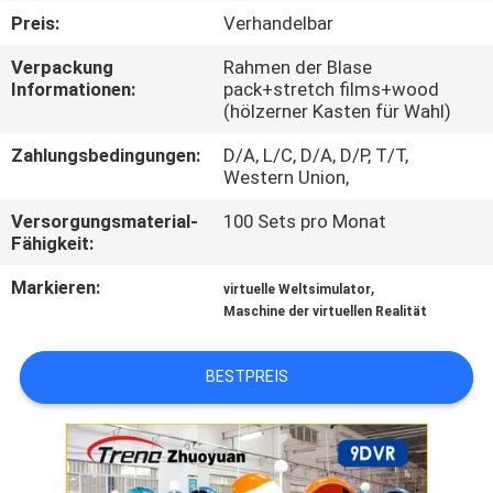
TOUR
Preis:
Verhandelbar
Verpackung
Rahmen der Blase
QUALITÄTSKONTROLLE
Informationen:
pack+stretch films+wood
(hölzerner Kasten für Wahl)
KONTAKTIERE
Zahlungsbedingungen:
D/A, L/C, D/A, D/P, T/T,
Western Union,
UNS
Versorgungsmaterial-
100 Sets pro Monat
Fähigkeit:
NACHRICHTEN
Markieren:
,
virtuelle Weltsimulator
Maschine der virtuellen Realität
FÄLLE
BESTPREIS
SITEMAP
PRIVACY