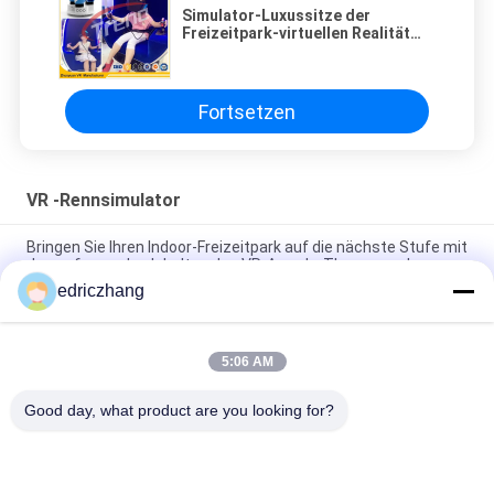
Simulator-Luxussitze der
Freizeitpark-virtuellen Realität
mit 360 ° drehender Plattform
Fortsetzen
VR -Rennsimulator
Bringen Sie Ihren Indoor-Freizeitpark auf die nächste Stufe mit
den aufregenden Inhalten des VR-Arcade-Themenparks
edriczhang
Immersives 6 Sitzplätze 9D VR VR Kino Max. Kapazität von
200 kg für ein unvergessliches Erlebnis
5:06 AM
Lassen Sie die Kraft der 9D Virtual Reality Simulator 10 Film
Quantity I5 1650 8G 240G Immersive Erfahrung
Good day, what product are you looking for?
Beliebte Kategorien
Alle