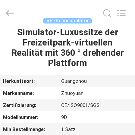
2026
Zhuoyuan
Co.,Ltd.
All
Rights
VR -Rennsimulator
Reserved.
Simulator-Luxussitze der
HEIM
Freizeitpark-virtuellen
PRODUKTE
Realität mit 360 ° drehender
Plattform
VR
SHOW
Herkunftsort:
Guangzhou
Markenname:
Zhuoyuan
ÜBER
Zertifizierung:
CE/ISO9001/SGS
UNS
Modellnummer:
9D
FABRIK-
Min Bestellmenge:
1 Satz