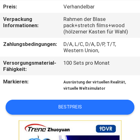
TOUR
Preis:
Verhandelbar
Verpackung
Rahmen der Blase
QUALITÄTSKONTROLLE
Informationen:
pack+stretch films+wood
(hölzerner Kasten für Wahl)
KONTAKTIERE
Zahlungsbedingungen:
D/A, L/C, D/A, D/P, T/T,
Western Union,
UNS
Versorgungsmaterial-
100 Sets pro Monat
Fähigkeit:
NACHRICHTEN
Markieren:
,
Ausrüstung der virtuellen Realität
virtuelle Weltsimulator
FÄLLE
BESTPREIS
SITEMAP
PRIVACY