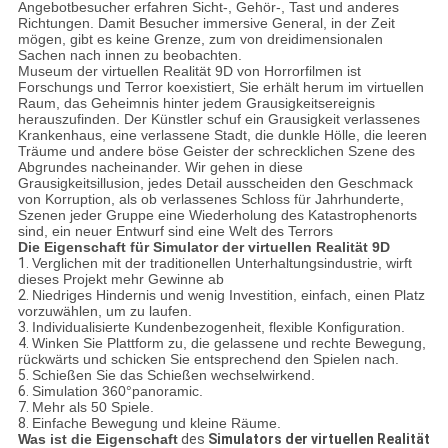
Angebotbesucher erfahren Sicht-, Gehör-, Tast und anderes
Richtungen. Damit Besucher immersive General, in der Zeit
mögen, gibt es keine Grenze, zum von dreidimensionalen
Sachen nach innen zu beobachten.
Museum der virtuellen Realität 9D von Horrorfilmen ist
Forschungs und Terror koexistiert, Sie erhält herum im virtuellen
Raum, das Geheimnis hinter jedem Grausigkeitsereignis
herauszufinden. Der Künstler schuf ein Grausigkeit verlassenes
Krankenhaus, eine verlassene Stadt, die dunkle Hölle, die leeren
Träume und andere böse Geister der schrecklichen Szene des
Abgrundes nacheinander. Wir gehen in diese
Grausigkeitsillusion, jedes Detail ausscheiden den Geschmack
von Korruption, als ob verlassenes Schloss für Jahrhunderte,
Szenen jeder Gruppe eine Wiederholung des Katastrophenorts
sind, ein neuer Entwurf sind eine Welt des Terrors
Die Eigenschaft für Simulator der virtuellen Realität 9D
1.
Verglichen mit der traditionellen Unterhaltungsindustrie, wirft
dieses Projekt mehr Gewinne ab
2.
Niedriges Hindernis und wenig Investition, einfach, einen Platz
vorzuwählen, um zu laufen.
3.
Individualisierte Kundenbezogenheit, flexible Konfiguration.
4.
Winken Sie Plattform zu, die gelassene und rechte Bewegung,
rückwärts und schicken Sie entsprechend den Spielen nach.
5.
Schießen Sie das Schießen wechselwirkend.
6.
Simulation 360°panoramic.
7.
Mehr als 50 Spiele.
8.
Einfache Bewegung und kleine Räume.
Was ist die Eigenschaft
des
Simulators der virtuellen Realität