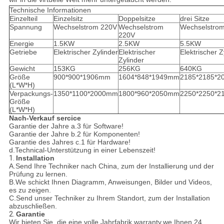
Technische Informationen
Einzelteil
Einzelsitz
Doppelsitze
drei Sitze
Spannung
Wechselstrom 220V
Wechselstrom
Wechselstro
220V
Energie
1.5KW
2.5KW
5.5KW
Getriebe
Elektrischer Zylinder
Elektrischer
Elektrischer Z
Zylinder
Gewicht
153KG
256KG
640KG
Größe
900*900*1906mm
1604*848*1949mm
2185*2185*
(L*W*H)
Verpackungs-
1350*1100*2000mm
1800*960*2050mm
2250*2250*
Größe
(L*W*H)
Nach-Verkauf sercice
Garantie der Jahre a.3 für Software!
Garantie der Jahre b.2 für Komponenten!
Garantie des Jahres c.1 für Hardware!
d.Technical-Unterstützung in einer Lebenszeit!
1.
Installation
A.Send Ihre Techniker nach China, zum der Installierung und der
Prüfung zu lernen.
B.We schickt Ihnen Diagramm, Anweisungen, Bilder und Videos,
es zu zeigen.
C.Send unser Techniker zu Ihrem Standort, zum der Installation
abzuschließen.
2.
Garantie
Wir bieten Sie, die eine volle Jahrfabrik warranty.we Ihnen 24