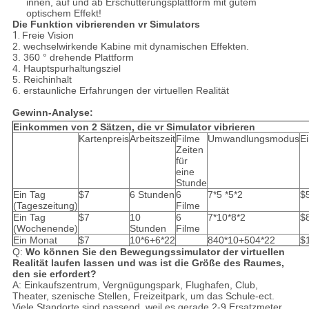
innen, auf und ab Erschütterungsplattform mit gutem
optischem Effekt!
Die Funktion vibrierenden vr Simulators
1.
Freie Vision
2. wechselwirkende Kabine mit dynamischen Effekten.
3. 360 ° drehende Plattform
4. Hauptspurhaltungsziel
5. Reichinhalt
6. erstaunliche Erfahrungen der virtuellen Realität
Gewinn-Analyse:
Einkommen von 2 Sätzen, die vr Simulator vibrieren
Kartenpreis
Arbeitszeit
Filme
Umwandlungsmodus
E
Zeiten
für
eine
Stunde
Ein Tag
$7
6 Stunden
6
7*5 *5*2
$
(Tageszeitung)
Filme
Ein Tag
$7
10
6
7*10*8*2
$
(Wochenende)
Stunden
Filme
Ein Monat
$7
10*6+6*22
840*10+504*22
$
Q:
Wo können Sie den Bewegungssimulator der virtuellen
Realität laufen lassen und was ist die Größe des Raumes,
den sie erfordert?
A: Einkaufszentrum, Vergnügungspark, Flughafen, Club,
Theater, szenische Stellen, Freizeitpark, um das Schule-ect.
Viele Standorte sind passend, weil es gerade 2-9 Ersatzmeter