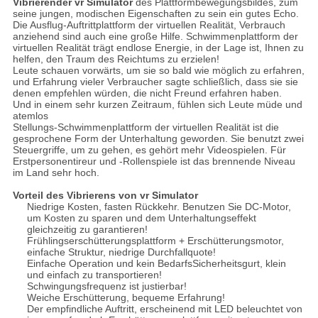
Vibrierender vr Simulator
des Plattformbewegungsbildes, zum
seine jungen, modischen Eigenschaften zu sein ein gutes Echo.
Die Ausflug-Auftrittplattform der virtuellen Realität, Verbrauch
anziehend sind auch eine große Hilfe. Schwimmenplattform der
virtuellen Realität trägt endlose Energie, in der Lage ist, Ihnen zu
helfen, den Traum des Reichtums zu erzielen!
Leute schauen vorwärts, um sie so bald wie möglich zu erfahren,
und Erfahrung vieler Verbraucher sagte schließlich, dass sie sie
denen empfehlen würden, die nicht Freund erfahren haben.
Und in einem sehr kurzen Zeitraum, fühlen sich Leute müde und
atemlos
Stellungs-Schwimmenplattform der virtuellen Realität ist die
gesprochene Form der Unterhaltung geworden. Sie benutzt zwei
Steuergriffe, um zu gehen, es gehört mehr Videospielen. Für
Erstpersonentireur und -Rollenspiele ist das brennende Niveau
im Land sehr hoch.
Vorteil des Vibrierens von vr Simulator
Niedrige Kosten, fasten Rückkehr. Benutzen Sie DC-Motor,
um Kosten zu sparen und dem Unterhaltungseffekt
gleichzeitig zu garantieren!
Frühlingserschütterungsplattform + Erschütterungsmotor,
einfache Struktur, niedrige Durchfallquote!
Einfache Operation und kein BedarfsSicherheitsgurt, klein
und einfach zu transportieren!
Schwingungsfrequenz ist justierbar!
Weiche Erschütterung, bequeme Erfahrung!
Der empfindliche Auftritt, erscheinend mit LED beleuchtet von