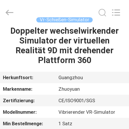
2026
Zhuoyuan
Co.,Ltd.
All
Rights
Vr-Schießen-Simulator
Reserved.
Doppelter wechselwirkender
HEIM
Simulator der virtuellen
PRODUKTE
Realität 9D mit drehender
Plattform 360
VR
SHOW
Herkunftsort:
Guangzhou
Markenname:
Zhuoyuan
ÜBER
Zertifizierung:
CE/ISO9001/SGS
UNS
Modellnummer:
Vibrierender VR-Simulator
FABRIK-
Min Bestellmenge:
1 Satz