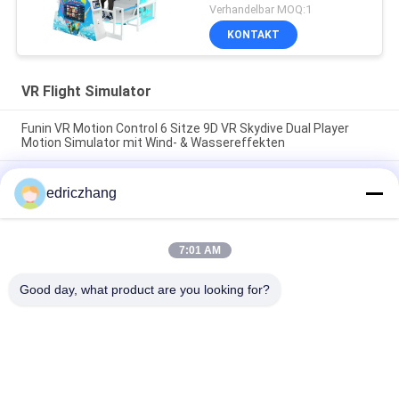
Fahrten Doppelsitzer VR
Verhandelbar MOQ:1
Fliegende Spielmaschine
KONTAKT
VR Flight Simulator
Funin VR Motion Control 6 Sitze 9D VR Skydive Dual Player
Motion Simulator mit Wind- & Wassereffekten
Vielfalt an Inhalten 9D Virtual Reality Simulator VR Skydive, der
edriczhang
Surround-Sound und Multi-Plattform-Funktionen für
interaktive Erlebnisse bietet
Blauer Virtual-Reality-Spiele-Simulator für Kinder, konzipiert
7:01 AM
mit wartungsarmen Funktionen, die unterhaltsame, lehrreiche
Inhalte und sicheres Spielen kombinieren.
Good day, what product are you looking for?
Beliebte Kategorien
Alle
VR-
Simulator 9D VR
Bewegungssimulator