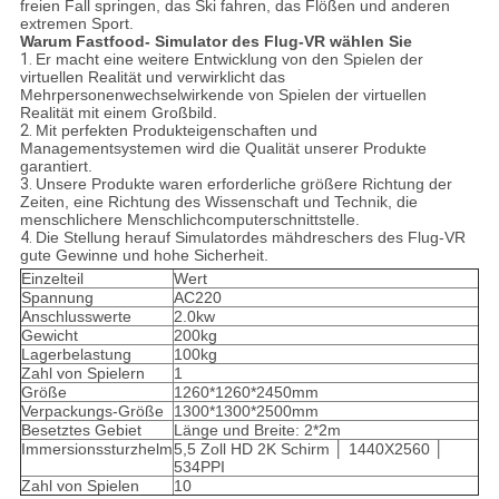
freien Fall springen, das Ski fahren, das Flößen und anderen
extremen Sport.
Warum Fastfood- Simulator des Flug-VR wählen Sie
1.
Er macht eine weitere Entwicklung von den Spielen der
virtuellen Realität und verwirklicht das
Mehrpersonenwechselwirkende von Spielen der virtuellen
Realität mit einem Großbild.
2.
Mit perfekten Produkteigenschaften und
Managementsystemen wird die Qualität unserer Produkte
garantiert.
3.
Unsere Produkte waren erforderliche größere Richtung der
Zeiten, eine Richtung des Wissenschaft und Technik, die
menschlichere Menschlichcomputerschnittstelle.
4.
Die Stellung herauf Simulatordes mähdreschers des Flug-VR
gute Gewinne und hohe Sicherheit.
Einzelteil
Wert
Spannung
AC220
Anschlusswerte
2.0kw
Gewicht
200kg
Lagerbelastung
100kg
Zahl von Spielern
1
Größe
1260*1260*2450mm
Verpackungs-Größe
1300*1300*2500mm
Besetztes Gebiet
Länge und Breite: 2*2m
Immersionssturzhelm
5,5 Zoll HD 2K Schirm │ 1440X2560 │
534PPI
Zahl von Spielen
10