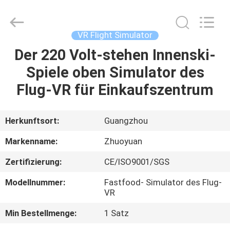
2026
Zhuoyuan
Co.,Ltd.
All
Rights
VR Flight Simulator
Reserved.
Der 220 Volt-stehen Innenski-
HEIM
Spiele oben Simulator des
PRODUKTE
Flug-VR für Einkaufszentrum
VR
Herkunftsort:
Guangzhou
SHOW
Markenname:
Zhuoyuan
Zertifizierung:
CE/ISO9001/SGS
ÜBER
Modellnummer:
Fastfood- Simulator des Flug-
UNS
VR
Min Bestellmenge:
1 Satz
FABRIK-