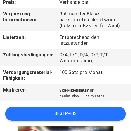
Preis:
Verhandelbar
TOUR
Verpackung
Rahmen der Blase
Informationen:
pack+stretch films+wood
QUALITÄTSKONTROLLE
(hölzerner Kasten für Wahl)
Lieferzeit:
Entsprechend den
KONTAKTIERE
Istzuständen
UNS
Zahlungsbedingungen:
D/A, L/C, D/A, D/P, T/T,
Western Union,
NACHRICHTEN
Versorgungsmaterial-
100 Sets pro Monat
Fähigkeit:
FÄLLE
Markieren:
,
Videospielsimulator
oculus Riss-Flugsimulator
SITEMAP
BESTPREIS
PRIVACY