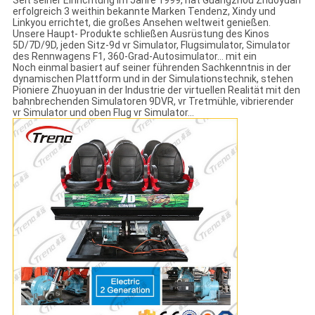
Seit seiner Einrichtung im Jahre 1999, hat Guangzhou Zhuoyuan
erfolgreich 3 weithin bekannte Marken Tendenz, Xindy und
Linkyou errichtet, die großes Ansehen weltweit genießen.
Unsere Haupt- Produkte schließen Ausrüstung des Kinos
5D/7D/9D, jeden Sitz-9d vr Simulator, Flugsimulator, Simulator
des Rennwagens F1, 360-Grad-Autosimulator… mit ein
Noch einmal basiert auf seiner führenden Sachkenntnis in der
dynamischen Plattform und in der Simulationstechnik, stehen
Pioniere Zhuoyuan in der Industrie der virtuellen Realität mit den
bahnbrechenden Simulatoren 9DVR, vr Tretmühle, vibrierender
vr Simulator und oben Flug vr Simulator…