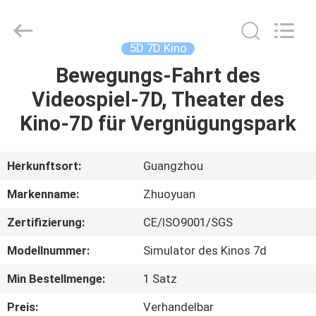
2026
Zhuoyuan
Co.,Ltd.
All
Rights
5D 7D Kino
Reserved.
Bewegungs-Fahrt des
HEIM
Videospiel-7D, Theater des
PRODUKTE
Kino-7D für Vergnügungspark
VR
Herkunftsort:
Guangzhou
SHOW
Markenname:
Zhuoyuan
Zertifizierung:
CE/ISO9001/SGS
ÜBER
Modellnummer:
Simulator des Kinos 7d
UNS
Min Bestellmenge:
1 Satz
FABRIK-
Preis:
Verhandelbar