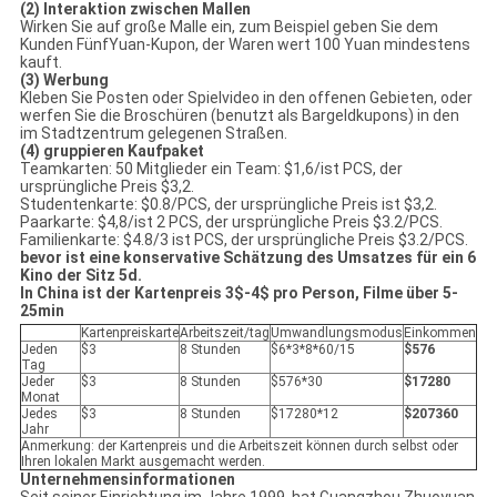
(2) Interaktion zwischen Mallen
Wirken Sie auf große Malle ein, zum Beispiel geben Sie dem
Kunden FünfYuan-Kupon, der Waren wert 100 Yuan mindestens
kauft.
(3) Werbung
Kleben Sie Posten oder Spielvideo in den offenen Gebieten, oder
werfen Sie die Broschüren (benutzt als Bargeldkupons) in den
im Stadtzentrum gelegenen Straßen.
(4) gruppieren Kaufpaket
Teamkarten: 50 Mitglieder ein Team: $1,6/ist PCS, der
ursprüngliche Preis $3,2.
Studentenkarte: $0.8/PCS, der ursprüngliche Preis ist $3,2.
Paarkarte: $4,8/ist 2 PCS, der ursprüngliche Preis $3.2/PCS.
Familienkarte: $4.8/3 ist PCS, der ursprüngliche Preis $3.2/PCS.
bevor ist eine konservative Schätzung des Umsatzes für ein 6
Kino der Sitz 5d.
In China ist der Kartenpreis 3$-4$ pro Person, Filme über 5-
25min
Kartenpreiskarte
Arbeitszeit/tag
Umwandlungsmodus
Einkommen
Jeden
$3
8 Stunden
$6*3*8*60/15
$576
Tag
Jeder
$3
8 Stunden
$576*30
$17280
Monat
Jedes
$3
8 Stunden
$17280*12
$207360
Jahr
Anmerkung: der Kartenpreis und die Arbeitszeit können durch selbst oder
Ihren lokalen Markt ausgemacht werden.
Unternehmensinformationen