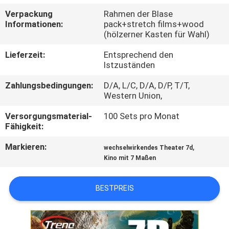
TOUR
Verpackung
Rahmen der Blase
Informationen:
pack+stretch films+wood
(hölzerner Kasten für Wahl)
QUALITÄTSKONTROLLE
Lieferzeit:
Entsprechend den
Istzuständen
KONTAKTIERE
Zahlungsbedingungen:
D/A, L/C, D/A, D/P, T/T,
UNS
Western Union,
Versorgungsmaterial-
100 Sets pro Monat
NACHRICHTEN
Fähigkeit:
Markieren:
,
wechselwirkendes Theater 7d
FÄLLE
Kino mit 7 Maßen
SITEMAP
BESTPREIS
PRIVACY