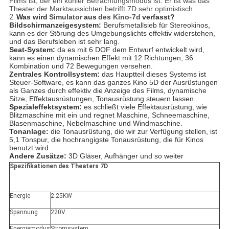
Films ist, der ein kühler Betrachtungsmodus ist. Er ist was das
Theater der Marktaussichten betrifft 7D sehr optimistisch.
2.
Was wird
Simulator
aus
des Kino-7d
verfasst?
Bildschirmanzeigesystem:
Berufsmetallsieb für Stereokinos,
kann es der Störung des Umgebungslichts effektiv widerstehen,
und das Berufsleben ist sehr lang.
Seat-System:
da es mit 6 DOF dem Entwurf entwickelt wird,
kann es einen dynamischen Effekt mit 12 Richtungen, 36
Kombination und 72 Bewegungen versehen.
Zentrales Kontrollsystem:
das Hauptteil dieses Systems ist
Steuer-Software, es kann das ganzes Kino 5D der Ausrüstungen
als Ganzes durch effektiv die Anzeige des Films, dynamische
Sitze, Effektausrüstungen, Tonausrüstung steuern lassen.
Spezialeffektsystem:
es schließt viele Effektausrüstung, wie
Blitzmaschine mit ein und regnet Maschine, Schneemaschine,
Blasenmaschine, Nebelmaschine und Windmaschine.
Tonanlage:
die Tonausrüstung, die wir zur Verfügung stellen, ist
5,1 Tonspur, die hochrangigste Tonausrüstung, die für Kinos
benutzt wird.
Andere Zusätze:
3D Gläser, Aufhänger und so weiter
Spezifikationen des Theaters 7D
Energie
2.25KW
Spannung
220V
Energiemodus
Stromsystem