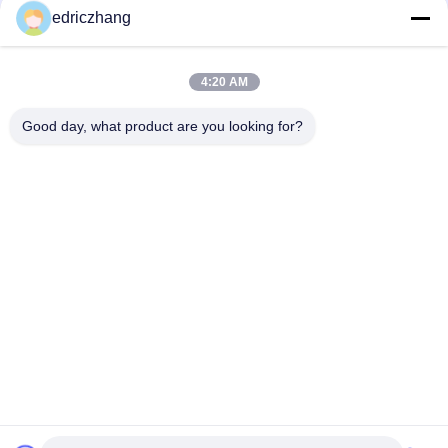
edriczhang
6 Kino der DOF-Freizeitpark-Unterhaltungs-7D mit
Bildschirmanzeige-System
4:20 AM
Erstaunliches Kino 6/8 Sitze des Schießen-Spiel-7D mit dem
5,1 Kanal-Audio
Good day, what product are you looking for?
Beliebte Kategorien
Alle
VR-
Simulator 9D VR
Bewegungssimulator
Vr-Schießen-
VR -Rennsimulator
Simulator
VR Flight Simulator
VR-Sportsimulator
Filme Mit Motion 
5D 7D Kino
Seats