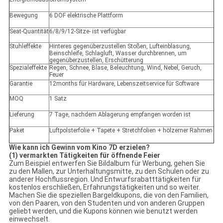
Bewegung
6 DOF elektrische Plattform
Seat-Quantität
6/8/9/12-Sitze- ist verfügbar
Stuhleffekte
Hinteres gegenüberzustellen Stoßen, Lufteinblasung,
Beinschleife, Schlagluft, Wasser durchbrennen, um
gegenüberzustellen, Erschütterung
Spezialeffekte
Regen, Schnee, Blase, Beleuchtung, Wind, Nebel, Geruch,
Feuer
Garantie
12months für Hardware, Lebenszeitservice für Software
MOQ
1 Satz
Lieferung
7 Tage, nachdem Ablagerung empfangen worden ist
Paket
Luftpolsterfolie + Tapete + Stretchfolien + hölzerner Rahmen
Wie kann ich Gewinn vom Kino 7D erzielen?
(1) vermarkten Tätigkeiten für öffnende Feier
Zum Beispiel entwerfen Sie Bildalbum für Werbung, gehen Sie
zu den Mallen, zur Unterhaltungsmitte, zu den Schulen oder zu
anderer Hochflussregion. Und Entwurfsrabatttätigkeiten für
kostenlos erschließen, Erfahrungstätigkeiten und so weiter.
Machen Sie die speziellen Bargeldkupons, die von den Familien,
von den Paaren, von den Studenten und von anderen Gruppen
geliebt werden, und die Kupons können wie benutzt werden
einwechselt.