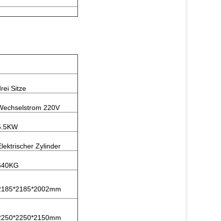
rei Sitze
Wechselstrom 220V
5.5KW
Elektrischer Zylinder
640KG
2185*2185*2002mm
2250*2250*2150mm