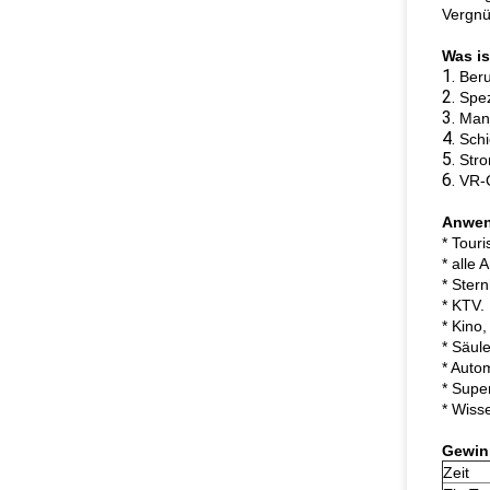
Vergnü
Was is
1.
Beru
2.
Spez
3.
Mana
4.
Schi
5.
Stro
6.
VR-G
Anwen
* Touri
* alle
* Stern
* KTV.
* Kino
* Säul
* Auto
* Supe
* Wiss
Gewin
Zeit