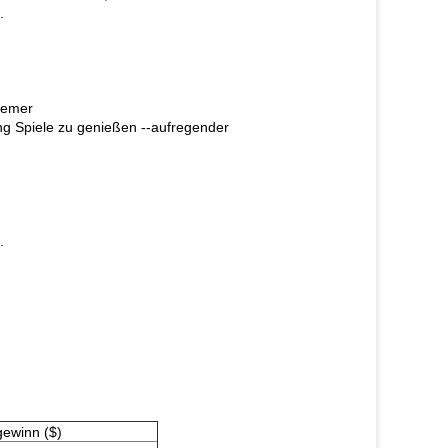
.
uemer
ng Spiele zu genießen --aufregender
.
ewinn ($)