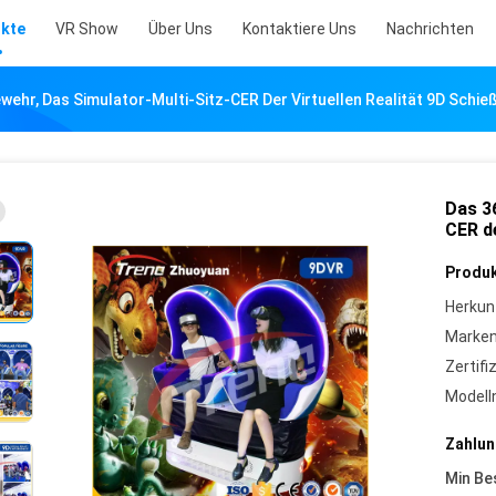
kte
VR Show
Über Uns
Kontaktiere Uns
Nachrichten
ehr, Das Simulator-Multi-Sitz-CER Der Virtuellen Realität 9D Schie
Das 3
CER de
Produk
Herkun
Marke
Zertifi
Model
Zahlun
Min Be