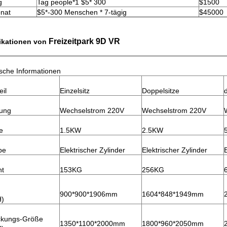
g
Tag people*1 $5* 300
$1500
nat
$5*-300 Menschen * 7-tägig
$45000
Freizeitpark 9D VR
ikationen von
sche Informationen
eil
Einzelsitz
Doppelsitze
d
ung
Wechselstrom 220V
Wechselstrom 220V
e
1.5KW
2.5KW
be
Elektrischer Zylinder
Elektrischer Zylinder
ht
153KG
256KG
900*900*1906mm
1604*848*1949mm
H)
ckungs-Größe
1350*1100*2000mm
1800*960*2050mm