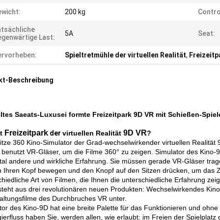
wicht:
200 kg
Contro
tsächliche
5A
Seat:
genwärtige Last:
rvorheben:
Spieltretmühle der virtuellen Realität
,
Freizeitp
kt-Beschreibung
tes Saeats-Luxusei formte Freizeitpark 9D VR mit Schießen-Spiel
Freizeitpark
9D VR
t
der
virtuellen Realität
?
Sitze 360 Kino-Simulator der Grad-wechselwirkender virtuellen Realität 
 benutzt VR-Gläser, um die Filme 360° zu zeigen. Simulator des Kino-9
otal andere und wirkliche Erfahrung. Sie müssen gerade VR-Gläser trage
 Ihren Kopf bewegen und den Knopf auf den Sitzen drücken, um das Zi
chiedliche Art von Filmen, die Ihnen die unterschiedliche Erfahrung zei
steht aus drei revolutionären neuen Produkten: Wechselwirkendes Kino 
altungsfilme des Durchbruches VR unter.
tor des Kino-9D hat eine breite Palette für das Funktionieren und ohn
ierfluss haben Sie, werden allen, wie erlaubt: im Freien der Spielplat