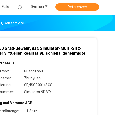
German
Fälle
Referenzen
ßt, Genehmigte
60 Grad-Gewehr, das Simulator-Multi-Sitz-
r virtuellen Realität 9D schießt, genehmigte
tdetails:
ftsort:
Guangzhou
nname:
Zhuoyuan
zierung:
CE/ISO9001/SGS
lnummer:
Simulator 9D VR
g und Versand AGB:
stellmenge:
1 Satz