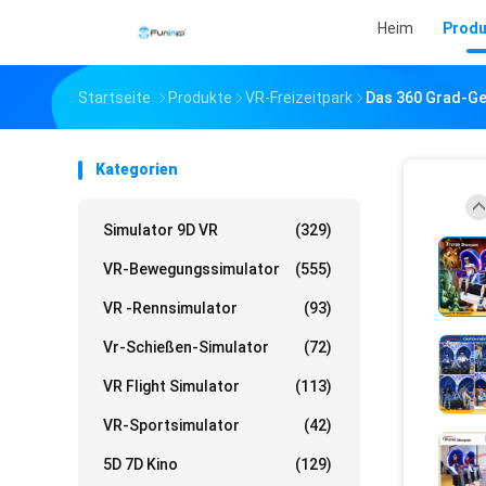
Heim
Produ
Startseite
Produkte
VR-Freizeitpark
Das 360 Grad-Gew
Kategorien
Simulator 9D VR
(329)
VR-Bewegungssimulator
(555)
VR -Rennsimulator
(93)
Vr-Schießen-Simulator
(72)
VR Flight Simulator
(113)
VR-Sportsimulator
(42)
5D 7D Kino
(129)