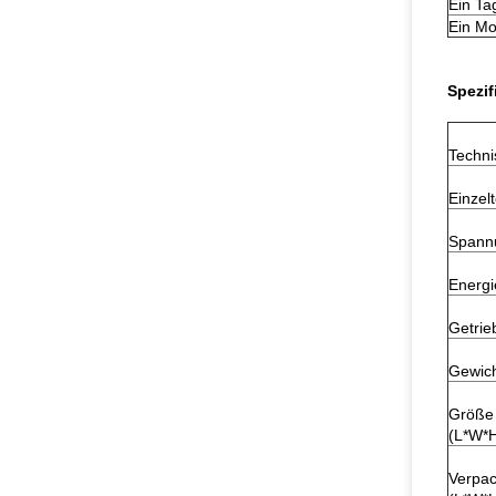
Ein Ta
Ein Mo
Spezif
Techni
Einzelt
Spann
Energi
Getrie
Gewic
Größe
(L*W*
Verpa