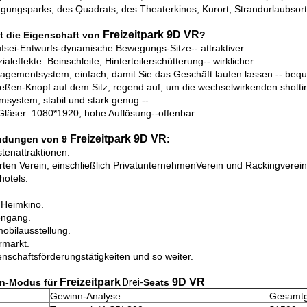
gungsparks, des Quadrats, des Theaterkinos, Kurort, Strandurlaubsort
Freizeitpark 9D VR
t die Eigenschaft von
?
fsei-Entwurfs-dynamische Bewegungs-Sitze-- attraktiver
ialeffekte: Beinschleife, Hinterteilerschütterung-- wirklicher
gementsystem, einfach, damit Sie das Geschäft laufen lassen -- beq
eßen-Knopf auf dem Sitz, regend auf, um die wechselwirkenden shotti
msystem, stabil und stark genug --
läser: 1080*1920, hohe Auflösung--offenbar
Freizeitpark 9D VR
dungen von 9
:
stenattraktionen.
 Arten Verein, einschließlich PrivatunternehmenVerein und Rackingverein
hotels.
, Heimkino.
engang.
mobilausstellung.
rmarkt.
enschaftsförderungstätigkeiten und so weiter.
Freizeitpark
9D VR
n-Modus für
Drei-
Seats
Gewinn-Analyse
Gesamtg