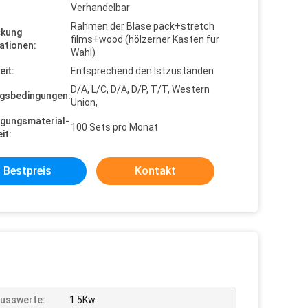
Verhandelbar
Rahmen der Blase pack+stretch
ckung
films+wood (hölzerner Kasten für
ationen:
Wahl)
eit:
Entsprechend den Istzuständen
D/A, L/C, D/A, D/P, T/T, Western
gsbedingungen:
Union,
gungsmaterial-
100 Sets pro Monat
it:
Bestpreis
Kontakt
usswerte:
1.5Kw