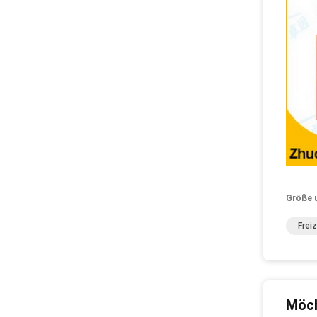
Größe 
Frei
Möch