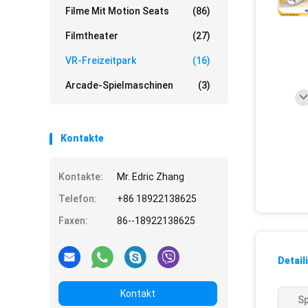
Filme Mit Motion Seats
(86)
Filmtheater
(27)
VR-Freizeitpark
(16)
Arcade-Spielmaschinen
(3)
Kontakte
Kontakte:
Mr. Edric Zhang
Telefon:
+86 18922138625
Faxen:
86--18922138625
Detail
Kontakt
S