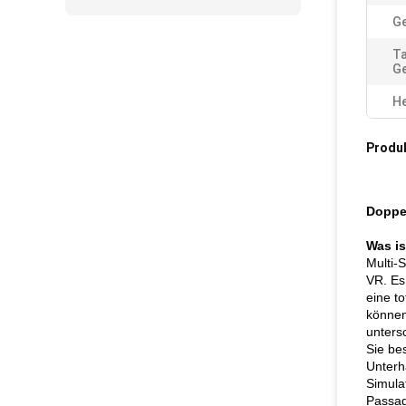
Ge
Ta
Ge
He
Produ
Doppel
Was is
Multi-
VR. Es
eine t
können
unters
Sie be
Unterh
Simula
Passag