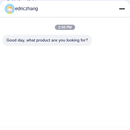
Schleifeneffekt
edriczhang
6 Kino der DOF-Freizeitpark-Unterhaltungs-7D mit
Bildschirmanzeige-System
2:50 PM
Erstaunliches Kino 6/8 Sitze des Schießen-Spiel-7D mit dem
5,1 Kanal-Audio
Good day, what product are you looking for?
Beliebte Kategorien
Alle
VR-
Simulator 9D VR
Bewegungssimulator
Vr-Schießen-
VR -Rennsimulator
Simulator
VR Flight Simulator
VR-Sportsimulator
Filme Mit Motion 
5D 7D Kino
Seats