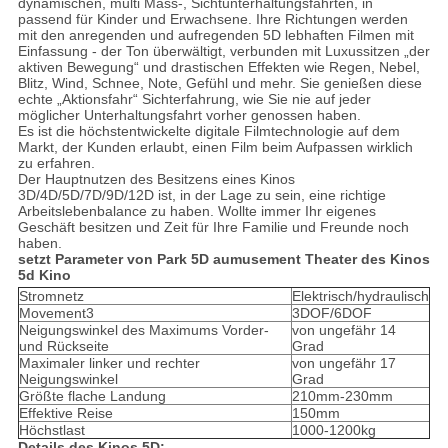
dynamischen, multi Mass-, Sichtunterhaltungsfahrten, in
passend für Kinder und Erwachsene. Ihre Richtungen werden
mit den anregenden und aufregenden 5D lebhaften Filmen mit
Einfassung - der Ton überwältigt, verbunden mit Luxussitzen „der
aktiven Bewegung“ und drastischen Effekten wie Regen, Nebel,
Blitz, Wind, Schnee, Note, Gefühl und mehr. Sie genießen diese
echte „Aktionsfahr“ Sichterfahrung, wie Sie nie auf jeder
möglicher Unterhaltungsfahrt vorher genossen haben.
Es ist die höchstentwickelte digitale Filmtechnologie auf dem
Markt, der Kunden erlaubt, einen Film beim Aufpassen wirklich
zu erfahren.
Der Hauptnutzen des Besitzens eines Kinos
3D/4D/5D/7D/9D/12D ist, in der Lage zu sein, eine richtige
Arbeitslebenbalance zu haben. Wollte immer Ihr eigenes
Geschäft besitzen und Zeit für Ihre Familie und Freunde noch
haben.
setzt Parameter von Park 5D aumusement Theater des Kinos
5d Kino
Stromnetz
Elektrisch/hydraulisch
Movement3
3DOF/6DOF
Neigungswinkel des Maximums Vorder-
von ungefähr 14
und Rückseite
Grad
Maximaler linker und rechter
von ungefähr 17
Neigungswinkel
Grad
Größte flache Landung
210mm-230mm
Effektive Reise
150mm
Höchstlast
1000-1200kg
Details des Kinos 5D: