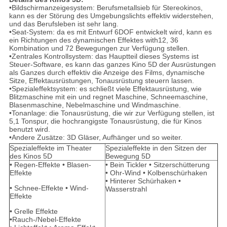
•Bildschirmanzeigesystem: Berufsmetallsieb für Stereokinos,
kann es der Störung des Umgebungslichts effektiv widerstehen,
und das Berufsleben ist sehr lang.
•Seat-System: da es mit Entwurf 6DOF entwickelt wird, kann es
ein Richtungen des dynamischen Effektes with12, 36
Kombination und 72 Bewegungen zur Verfügung stellen.
•Zentrales Kontrollsystem: das Hauptteil dieses Systems ist
Steuer-Software, es kann das ganzes Kino 5D der Ausrüstungen
als Ganzes durch effektiv die Anzeige des Films, dynamische
Sitze, Effektausrüstungen, Tonausrüstung steuern lassen.
•Spezialeffektsystem: es schließt viele Effektausrüstung, wie
Blitzmaschine mit ein und regnet Maschine, Schneemaschine,
Blasenmaschine, Nebelmaschine und Windmaschine.
•Tonanlage: die Tonausrüstung, die wir zur Verfügung stellen, ist
5,1 Tonspur, die hochrangigste Tonausrüstung, die für Kinos
benutzt wird.
•Andere Zusätze: 3D Gläser, Aufhänger und so weiter.
Spezialeffekte im Theater
Spezialeffekte in den Sitzen der
des Kinos 5D
Bewegung 5D
• Regen-Effekte • Blasen-
• Bein Tickler • Sitzerschütterung
Effekte
• Ohr-Wind • Kolbenschürhaken
• Hinterer Schürhaken •
• Schnee-Effekte • Wind-
Wasserstrahl
Effekte
• Grelle Effekte
•Rauch-/Nebel-Effekte