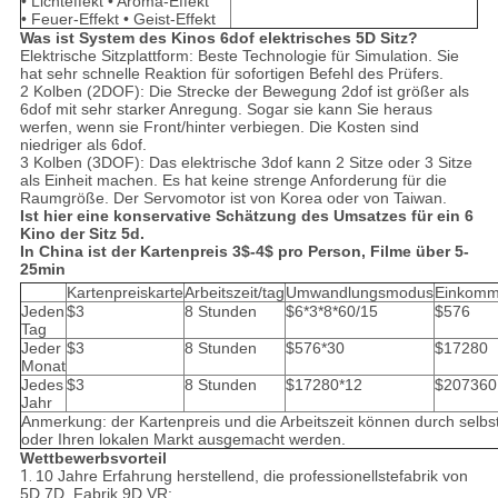
• Lichteffekt • Aroma-Effekt
• Feuer-Effekt • Geist-Effekt
Was ist System des Kinos 6dof elektrisches 5D Sitz?
Elektrische Sitzplattform: Beste Technologie für Simulation. Sie
hat sehr schnelle Reaktion für sofortigen Befehl des Prüfers.
2 Kolben (2DOF): Die Strecke der Bewegung 2dof ist größer als
6dof mit sehr starker Anregung. Sogar sie kann Sie heraus
werfen, wenn sie Front/hinter verbiegen. Die Kosten sind
niedriger als 6dof.
3 Kolben (3DOF): Das elektrische 3dof kann 2 Sitze oder 3 Sitze
als Einheit machen. Es hat keine strenge Anforderung für die
Raumgröße. Der Servomotor ist von Korea oder von Taiwan.
Ist hier eine konservative Schätzung des Umsatzes für ein 6
Kino der Sitz 5d.
In China ist der Kartenpreis 3$-4$ pro Person, Filme über 5-
25min
Kartenpreiskarte
Arbeitszeit/tag
Umwandlungsmodus
Einkom
Jeden
$3
8 Stunden
$6*3*8*60/15
$576
Tag
Jeder
$3
8 Stunden
$576*30
$17280
Monat
Jedes
$3
8 Stunden
$17280*12
$207360
Jahr
Anmerkung: der Kartenpreis und die Arbeitszeit können durch selbs
oder Ihren lokalen Markt ausgemacht werden.
Wettbewerbsvorteil
1.
10 Jahre Erfahrung herstellend, die professionellstefabrik von
5D 7D, Fabrik 9D VR;