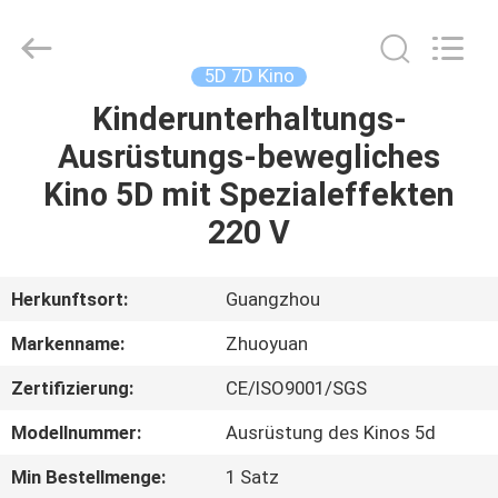
2026
Zhuoyuan
Co.,Ltd.
All
Rights
5D 7D Kino
Reserved.
Kinderunterhaltungs-
HEIM
Ausrüstungs-bewegliches
PRODUKTE
Kino 5D mit Spezialeffekten
220 V
VR
SHOW
Herkunftsort:
Guangzhou
Markenname:
Zhuoyuan
ÜBER
Zertifizierung:
CE/ISO9001/SGS
UNS
Modellnummer:
Ausrüstung des Kinos 5d
FABRIK-
Min Bestellmenge:
1 Satz