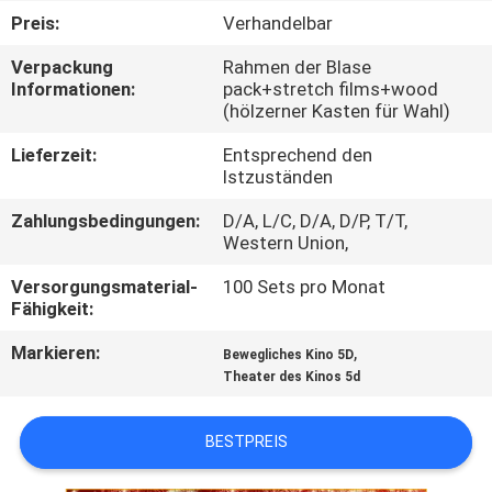
TOUR
Preis:
Verhandelbar
Verpackung
Rahmen der Blase
QUALITÄTSKONTROLLE
Informationen:
pack+stretch films+wood
(hölzerner Kasten für Wahl)
KONTAKTIERE
Lieferzeit:
Entsprechend den
Istzuständen
UNS
Zahlungsbedingungen:
D/A, L/C, D/A, D/P, T/T,
Western Union,
NACHRICHTEN
Versorgungsmaterial-
100 Sets pro Monat
Fähigkeit:
FÄLLE
Markieren:
,
Bewegliches Kino 5D
Theater des Kinos 5d
SITEMAP
BESTPREIS
PRIVACY