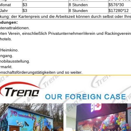
 Monat
$3
8 Stunden
$576*30
Jahr
$3
8 Stunden
$17280*12
ung: der Kartenpreis und die Arbeitszeit können durch selbst oder Ih
dungen:
stenattraktionen.
 Arten Verein, einschließlich PrivatunternehmenVerein und Rackingverein
hotels.
, Heimkino.
engang.
mobilausstellung.
rmarkt.
enschaftsförderungstätigkeiten und so weiter.