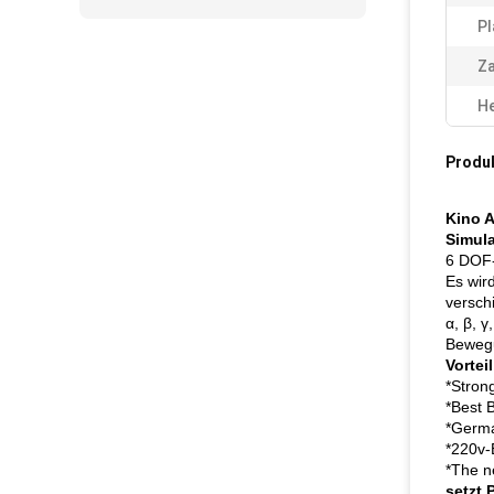
Pl
Za
He
Produ
Kino A
Simula
6 DOF-
Es wir
versch
α, β, γ
Bewegu
Vortei
*Stron
*Best 
*Germa
*220v-
*The n
setzt 