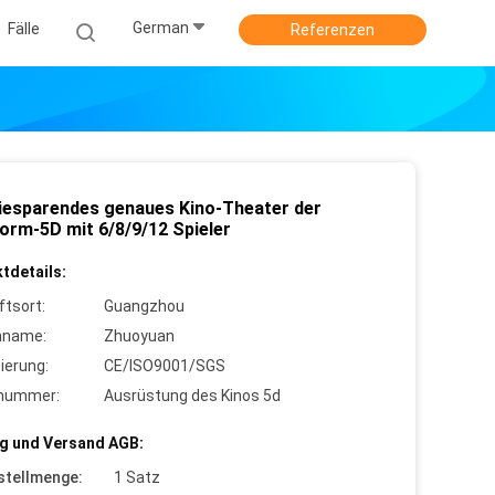
German
Fälle
Referenzen
iesparendes genaues Kino-Theater der
form-5D mit 6/8/9/12 Spieler
tdetails:
ftsort:
Guangzhou
nname:
Zhuoyuan
zierung:
CE/ISO9001/SGS
lnummer:
Ausrüstung des Kinos 5d
g und Versand AGB:
stellmenge:
1 Satz