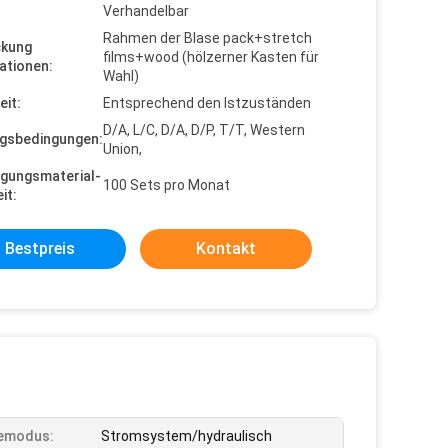
Verhandelbar
Rahmen der Blase pack+stretch
ckung
films+wood (hölzerner Kasten für
ationen:
Wahl)
eit:
Entsprechend den Istzuständen
D/A, L/C, D/A, D/P, T/T, Western
gsbedingungen:
Union,
gungsmaterial-
100 Sets pro Monat
it:
Bestpreis
Kontakt
iemodus:
Stromsystem/hydraulisch