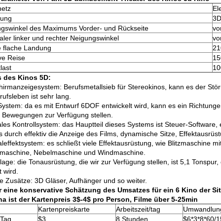
netz
El
ung
3
gswinkel des Maximums Vorder- und Rückseite
vo
ler linker und rechter Neigungswinkel
vo
 flache Landung
2
ive Reise
1
last
10
s des Kinos 5D:
chirmanzeigesystem: Berufsmetallsieb für Stereokinos, kann es der Stö
ufsleben ist sehr lang.
System: da es mit Entwurf 6DOF entwickelt wird, kann es ein Richtung
 Bewegungen zur Verfügung stellen.
ales Kontrollsystem: das Hauptteil dieses Systems ist Steuer-Software
 durch effektiv die Anzeige des Films, dynamische Sitze, Effektausrüs
aleffektsystem: es schließt viele Effektausrüstung, wie Blitzmaschine 
maschine, Nebelmaschine und Windmaschine.
lage: die Tonausrüstung, die wir zur Verfügung stellen, ist 5,1 Tonspur
 wird.
e Zusätze: 3D Gläser, Aufhänger und so weiter.
er eine konservative Schätzung des Umsatzes für ein 6 Kino der Sit
na ist der Kartenpreis 3$-4$ pro Person, Filme über 5-25min
Kartenpreiskarte
Arbeitszeit/tag
Umwandlun
 Tag
$3
8 Stunden
$6*3*8*60/1