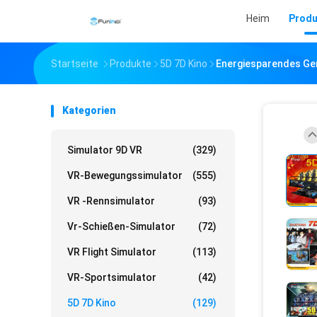
Heim
Produ
Startseite
Produkte
5D 7D Kino
Energiesparendes Gen
Kategorien
Simulator 9D VR
(329)
VR-Bewegungssimulator
(555)
VR -Rennsimulator
(93)
Vr-Schießen-Simulator
(72)
VR Flight Simulator
(113)
VR-Sportsimulator
(42)
5D 7D Kino
(129)