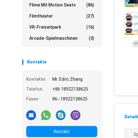
Filme Mit Motion Seats
(86)
Filmtheater
(27)
VR-Freizeitpark
(16)
Arcade-Spielmaschinen
(3)
Kontakte
Kontakte:
Mr. Edric Zhang
Telefon:
+86 18922138625
Faxen:
86--18922138625
Detail
Kontakt
S