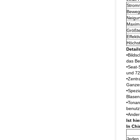
Strom
Beweg
Neigun
Maxima
Größte
Effekt
Höchst
Detail
•Bilds
das Ber
•Seat-
und 72
•Zentr
Ganzes
•Spezi
Blasen
•Tonan
benutzt
•Ander
Ist hi
In Chi
Jeden