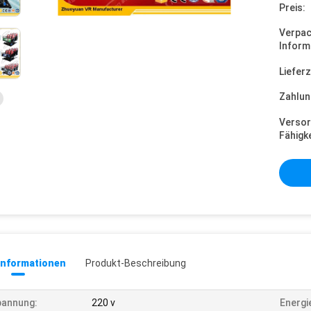
Preis:
Verpa
Inform
Lieferz
Zahlun
Versor
Fähigke
informationen
Produkt-Beschreibung
pannung:
220 v
Energ