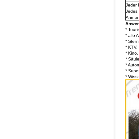
Jeder
Jedes 
Anmerk
Anwen
* Touri
* alle
* Stern
* KTV.
* Kino
* Säul
* Auto
* Supe
* Wiss