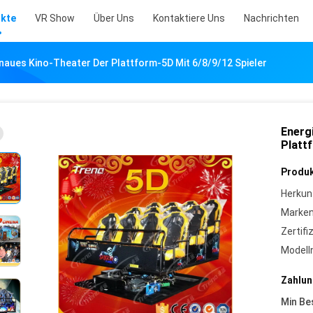
kte
VR Show
Über Uns
Kontaktiere Uns
Nachrichten
aues Kino-Theater Der Plattform-5D Mit 6/8/9/12 Spieler
Energ
Platt
Produk
Herkun
Marke
Zertifi
Model
Zahlun
Min Be