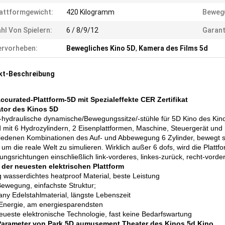
attformgewicht:
420 Kilogramm
Beweg
hl Von Spielern:
6 / 8/9/12
Garant
rvorheben:
Bewegliches Kino 5D
,
Kamera des Films 5d
kt-Beschreibung
ccurated-Plattform-5D mit Spezialeffekte CER Zertifikat
tor des Kinos 5D
hydraulische dynamische/Bewegungssitze/-stühle für 5D Kino des Kin
d mit 6 Hydrozylindern, 2 Eisenplattformen, Maschine, Steuergerät 
iedenen Kombinationen des Auf- und Abbewegung 6 Zylinder, bewegt sich
, um die reale Welt zu simulieren. Wirklich außer 6 dofs, wird die Plat
ngsrichtungen einschließlich link-vorderes, linkes-zurück, recht-vorder
l der neuesten elektrischen Plattform
g wasserdichtes heatproof Material, beste Leistung
Bewegung, einfachste Struktur;
ny Edelstahlmaterial, längste Lebenszeit
Energie, am energiesparendsten
eueste elektronische Technologie, fast keine Bedarfswartung
Parameter von Park 5D aumusement Theater des Kinos 5d Kino