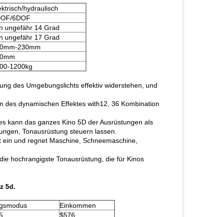
ektrisch/hydraulisch
DOF/6DOF
n ungefähr 14 Grad
n ungefähr 17 Grad
10mm-230mm
50mm
00-1200kg
rung des Umgebungslichts effektiv widerstehen, und
en des dynamischen Effektes with12, 36 Kombination
, es kann das ganzes Kino 5D der Ausrüstungen als
tungen, Tonausrüstung steuern lassen.
mit ein und regnet Maschine, Schneemaschine,
, die hochrangigste Tonausrüstung, die für Kinos
z 5d.
gsmodus
Einkommen
5
$576