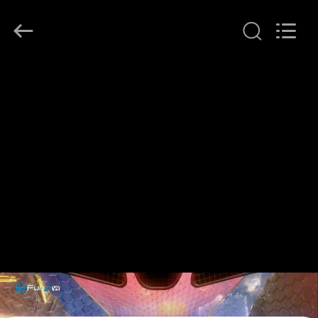
2026
Zhuoyuan
Co.,Ltd.
All
Rights
Reserved.
HEIM
PRODUKTE
VR
SHOW
ÜBER
UNS
FABRIK-