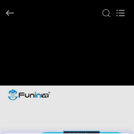
2026
Zhuoyuan
Co.,Ltd.
All
Rights
Reserved.
HEIM
PRODUKTE
VR
SHOW
ÜBER
UNS
FABRIK-